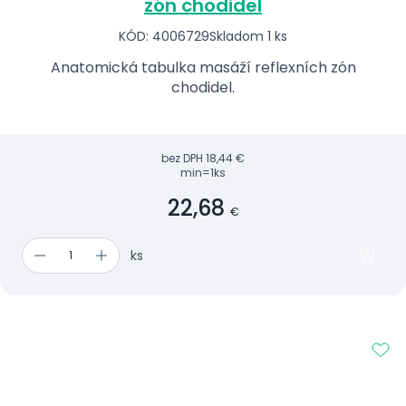
zón chodidel
KÓD: 4006729
Skladom 1 ks
Anatomická tabulka masáží reflexních zón
chodidel.
bez DPH
18,44 €
min=1ks
22,68
€
ks