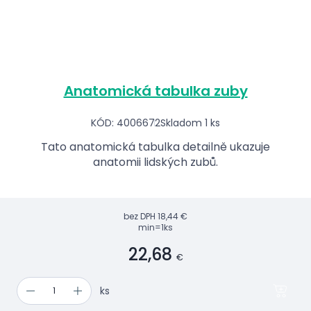
Anatomická tabulka zuby
KÓD: 4006672
Skladom 1 ks
Tato anatomická tabulka detailně ukazuje
anatomii lidských zubů.
bez DPH
18,44 €
min=1ks
22,68
€
ks