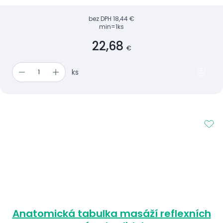
bez DPH
18,44 €
min=1ks
22,68
€
ks
Anatomická tabulka masáží reflexních