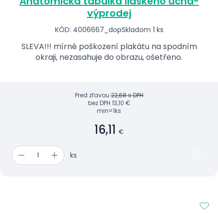
Anatomická tabulka lidského ucha-
výprodej
KÓD: 4006667_dop
Skladom 1 ks
SLEVA!!! mírné poškození plakátu na spodním
okraji, nezasahuje do obrazu, ošetřeno.
Pred zľavou
22,68 s DPH
bez DPH
13,10 €
min=1ks
16,11
€
ks