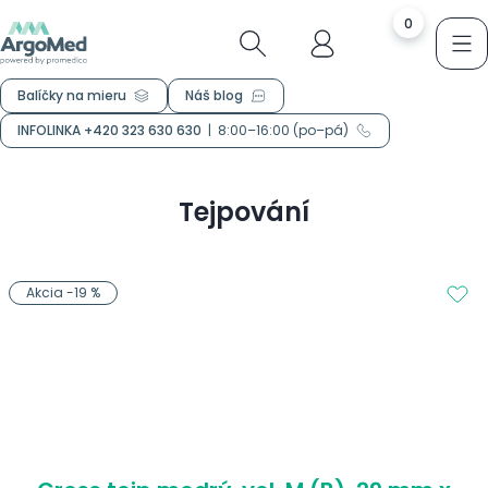
0
Balíčky na mieru
Náš blog
INFOLINKA +420 323 630 630
|
8:00–16:00 (po–pá)
Tejpování
Akcia -19 %