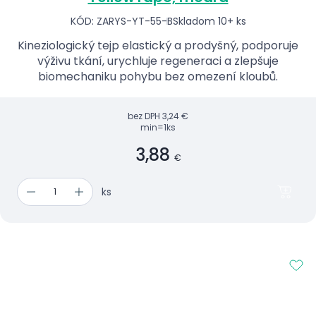
KÓD: ZARYS-YT-55-B
Skladom 10+ ks
Kineziologický tejp elastický a prodyšný, podporuje
výživu tkání, urychluje regeneraci a zlepšuje
biomechaniku pohybu bez omezení kloubů.
bez DPH
3,24 €
min=1ks
3,88
€
ks