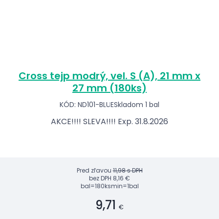
Cross tejp modrý, vel. S (A), 21 mm x
27 mm (180ks)
KÓD: ND101-BLUE
Skladom 1 bal
AKCE!!!! SLEVA!!!! Exp. 31.8.2026
Pred zľavou
11,98 s DPH
bez DPH
8,16 €
bal=180ks
min=1bal
9,71
€