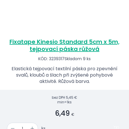
Fixatape Kinesio Standard 5cm x 5m,
tejpovací páska růžová
KÓD: 3239317
Skladom 9 ks
Elastická tejpovací textilní páska pro zpevnění
svalů, kloubů a šlach při zvýšené pohybové
aktivitě. Růžová barva.
bez DPH
5,45 €
min=1ks
6,49
€
ks