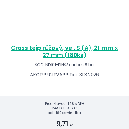
Cross tejp růžový, vel. S (A), 21 mm x
27 mm (180ks)
KÓD: ND101-PINK
Skladom 8 bal
AKCE!!!! SLEVA!!!! Exp. 31.8.2026
Pred zľavou
11,98 s DPH
bez DPH
8,16 €
bal=180ks
min=1bal
9,71
€