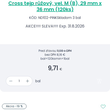
Cross tejp růžový, vel. M (B), 29 mm x
36 mm (120ks)
KÓD: ND102-PINK
Skladom 3 bal
AKCE!!!! SLEVA!!!! Exp. 31.8.2026
Pred zľavou
11,98 s DPH
bez DPH
8,16 €
bal=120ks
min=1bal
9,71
€
bal
Akcia -19 %