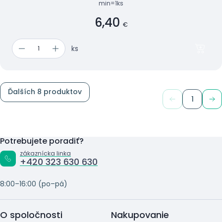
min=1ks
6,40
€
ks
Ďalších 8 produktov
1
Potrebujete poradiť?
zákaznícka linka
+420 323 630 630
8:00–16:00 (po–pá)
O spoločnosti
Nakupovanie