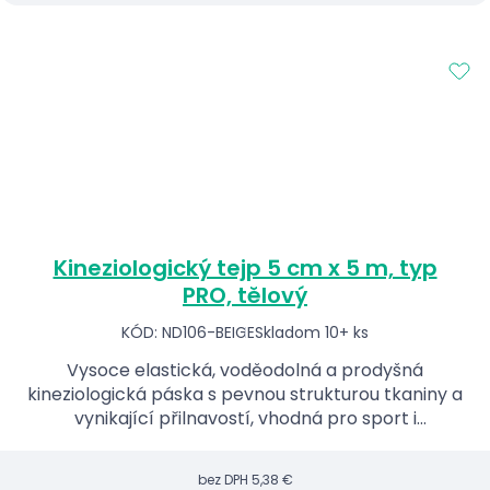
Kineziologický tejp 5 cm x 5 m, typ
PRO, tělový
KÓD: ND106-BEIGE
Skladom 10+ ks
Vysoce elastická, voděodolná a prodyšná
kineziologická páska s pevnou strukturou tkaniny a
vynikající přilnavostí, vhodná pro sport i
každodenní použití.
bez DPH
5,38 €