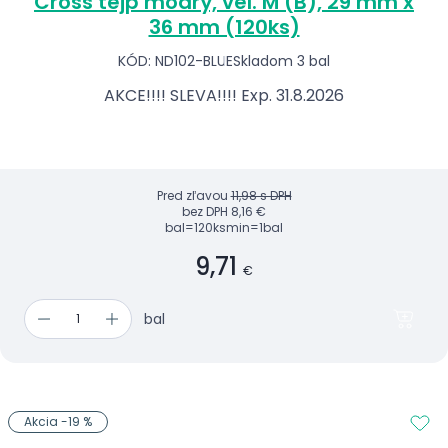
Cross tejp modrý, vel. M (B), 29 mm x
36 mm (120ks)
KÓD: ND102-BLUE
Skladom 3 bal
AKCE!!!! SLEVA!!!! Exp. 31.8.2026
Pred zľavou
11,98 s DPH
bez DPH
8,16 €
bal=120ks
min=1bal
9,71
€
bal
Akcia -19 %