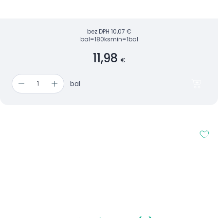
bez DPH
10,07 €
bal=180ks
min=1bal
11,98
€
bal