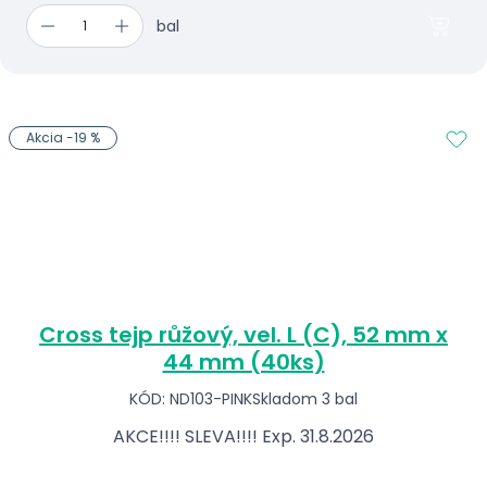
bal
Akcia -19 %
Cross tejp růžový, vel. L (C), 52 mm x
44 mm (40ks)
KÓD: ND103-PINK
Skladom 3 bal
AKCE!!!! SLEVA!!!! Exp. 31.8.2026