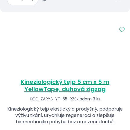
Kineziologický tejp 5 cm x 5 m
YellowTape, duhová zigzag
KÓD: ZARYS-YT-55-RZ
Skladom 3 ks
Kineziologický tejp elastický a prodyšný, podporuje
výživu tkání, urychluje regeneraci a zlepšuje
biomechaniku pohybu bez omezení kloubů.