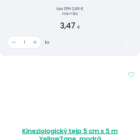
bez DPH
2,89 €
min=1ks
3,47
€
ks
Kineziologický tejp 5 cm x 5 m
YellowTape, modrá