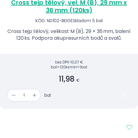
Cross tejp tělový, vel. M (B), 29 mm x
36 mm (120ks)
KÓD: ND102-BEIGE
Skladom 5 bal
Cross tejp tělový, velikost M (B), 29 × 36 mm, balení
120 ks. Podpora akupresurních bodů a svalů.
bez DPH
10,07 €
bal=120ks
min=1bal
11,98
€
bal