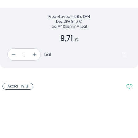
Pred zľavou
11,98 s DPH
bez DPH
8,16 €
bal=40ks
min=1bal
9,71
€
bal
Akcia -19 %