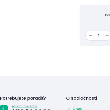
zejména v nemo
prostředí.
ba
Potrebujete poradiť?
O spoločnosti
zákaznícka linka
O nás