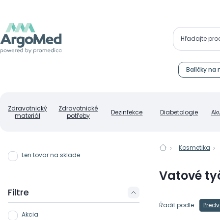
Balíčky na 
Zdravotnický
Zdravotnické
Dezinfekce
Diabetologie
Ak
materiál
potřeby
Kosmetika
Len tovar na sklade
Vatové ty
Filtre
Řadit podle:
Predv
Akcia