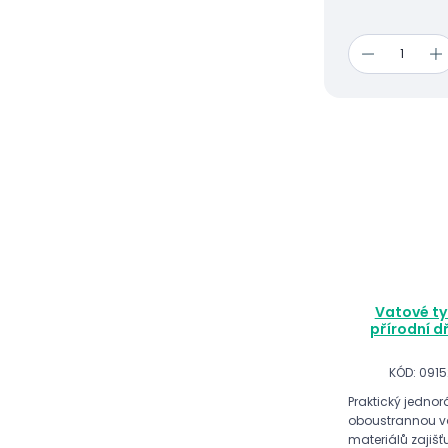
Vatové ty
přírodní d
KÓD: 091
Praktický jedno
oboustrannou va
materiálů zajišť