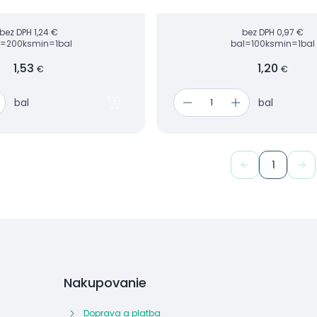
cničním a pečovatelském
bez DPH
1,24 €
bez DPH
0,97 €
l=200ks
min=1bal
bal=100ks
min=1bal
1,53
1,20
€
€
bal
bal
1
Nakupovanie
Doprava a platba