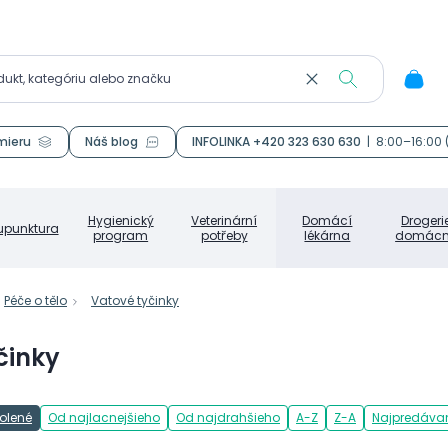
mieru
Náš blog
INFOLINKA +420 323 630 630
|
8:00–16:00
Hygienický
Veterinární
Domácí
Drogeri
upunktura
program
potřeby
lékárna
domácn
Péče o tělo
Vatové tyčinky
činky
olené
Od najlacnejšieho
Od najdrahšieho
A-Z
Z-A
Najpredávan