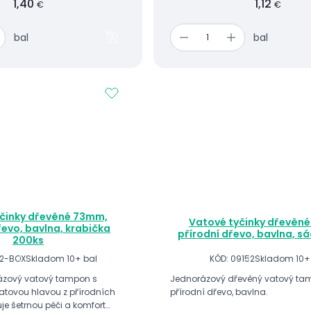
1,40
1,12
€
€
bal
bal
činky dřevěné 73mm,
Vatové tyčinky dřevěn
řevo, bavlna, krabička
přírodní dřevo, bavlna, s
200ks
52-BOX
Skladom 10+ bal
KÓD: 09152
Skladom 10+
rázový vatový tampon s
Jednorázový dřevěný vatový ta
tovou hlavou z přírodních
přírodní dřevo, bavlna.
uje šetrnou péči a komfort