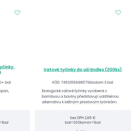
yčinky,
Vatové tyčinky do uší Endles (200ks)
m
0+ bal
KÓD: 745125569857
Skladom 3 bal
mpon,
Ekologické vatové tyčinky vyrobené z
bambusu a bavlny představují udržitelnou
alternativu k běžným plastovým tyčinkám.
bez DPH
2,65 €
=1bal
bal=200ks
min=1bal