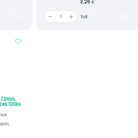
3,26
€
bal
é 73mm,
áček 100ks
 bal
mpon,