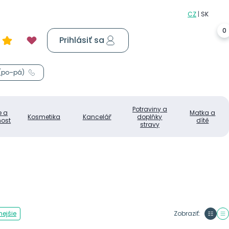
0
Prihlásiť sa
Košík
0,00 €
 (po–pá)
Potraviny a
e a
Matka a
Kosmetika
Kancelář
doplňky
ost
dítě
stravy
ejšie
Zobraziť: