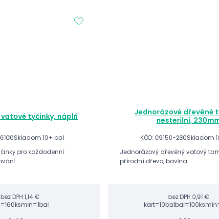
Jednorázové dřevěné t
, vatové tyčinky, náplň
nesterilní, 230m
76100
Skladom 10+ bal
KÓD: 09150-230
Skladom 1
činky pro každodenní
Jednorázový dřevěný vatový ta
ování.
přírodní dřevo, bavlna.
bez DPH
1,14 €
bez DPH
0,91 €
l=160ks
min=1bal
kart=10bal
bal=100ks
min