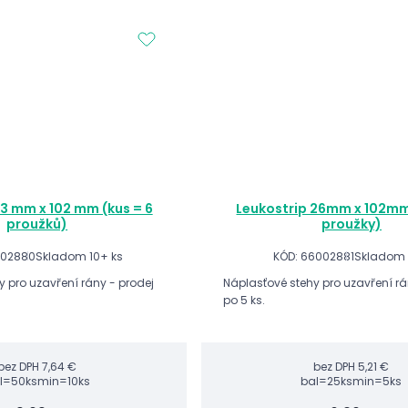
13 mm x 102 mm (kus = 6
Leukostrip 26mm x 102mm
proužků)
proužky)
002880
Skladom 10+ ks
KÓD: 66002881
Skladom 
y pro uzavření rány - prodej
Náplasťové stehy pro uzavření rá
po 5 ks.
bez DPH
7,64 €
bez DPH
5,21 €
l=50ks
min=10ks
bal=25ks
min=5ks