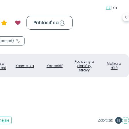
0
Prihlásiť sa
Košík
0,00 €
 (po–pá)
Potraviny a
e a
Matka a
Kosmetika
Kancelář
doplňky
ost
dítě
stravy
ejšie
Zobraziť: