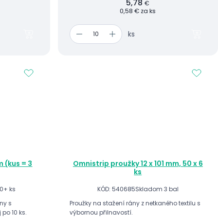
5,78
€
0,58 € za ks
ks
 (kus = 3
Omnistrip proužky 12 x 101 mm, 50 x 6
ks
0+ ks
KÓD: 540685
Skladom 3 bal
ny s
Proužky na stažení rány z netkaného textilu s
po 10 ks.
výbornou přilnavostí.