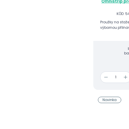
Omnistrip pr
KÓD: 5
Proužky na staže
výbornou přilnav
ba
Novinka