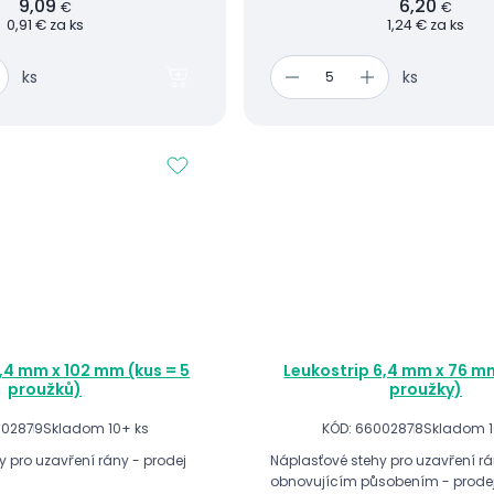
9,09
6,20
€
€
0,91 € za ks
1,24 € za ks
ks
ks
,4 mm x 102 mm (kus = 5
Leukostrip 6,4 mm x 76 mm
proužků)
proužky)
002879
Skladom 10+ ks
KÓD: 66002878
Skladom 1
y pro uzavření rány - prodej
Náplasťové stehy pro uzavření rá
obnovujícím působením - prodej 