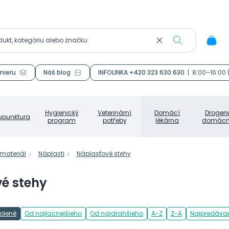
mieru
Náš blog
INFOLINKA +420 323 630 630
|
8:00–16:00
Hygienický
Veterinární
Domácí
Drogeri
upunktura
program
potřeby
lékárna
domácn
materiál
Náplasti
Náplasťové stehy
é stehy
olené
Od najlacnejšieho
Od najdrahšieho
A-Z
Z-A
Najpredávan