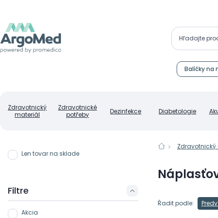
Balíčky na 
Zdravotnický
Zdravotnické
Dezinfekce
Diabetologie
Ak
materiál
potřeby
Zdravotnický 
Len tovar na sklade
Náplasťov
Filtre
Řadit podle:
Predv
Akcia