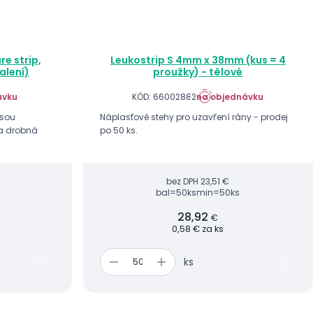
e strip,
Leukostrip S 4mm x 38mm (kus = 4
alení)
proužky) - tělové
ávku
KÓD: 66002882
na objednávku
jsou
Náplasťové stehy pro uzavření rány - prodej
na drobná
po 50 ks.
bez DPH
23,51 €
bal=50ks
min=50ks
28,92
€
0,58 € za ks
ks