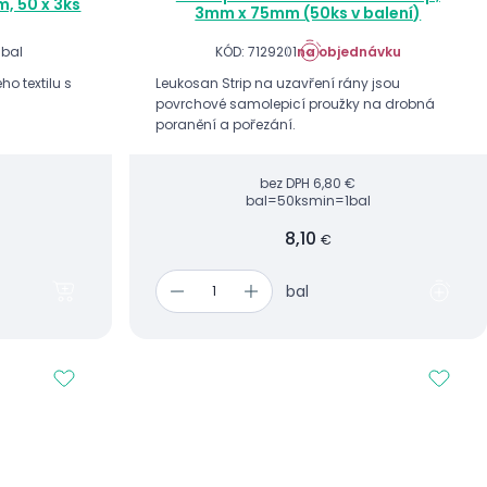
, 50 x 3ks
3mm x 75mm (50ks v balení)
 bal
KÓD: 7129201
na objednávku
ho textilu s
Leukosan Strip na uzavření rány jsou
povrchové samolepicí proužky na drobná
poranění a pořezání.
bez DPH
6,80 €
bal=50ks
min=1bal
8,10
€
bal