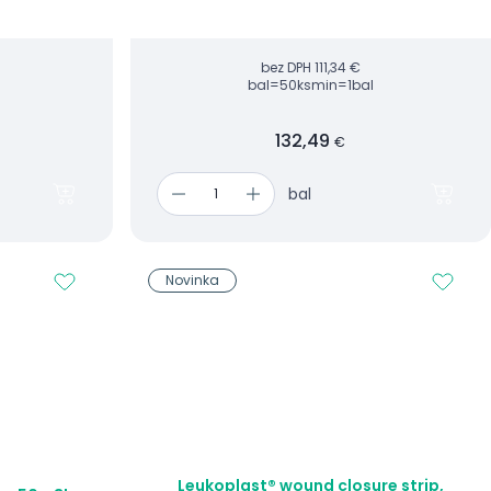
bez DPH
111,34 €
bal=50ks
min=1bal
132,49
€
bal
Novinka
Leukoplast® wound closure strip,