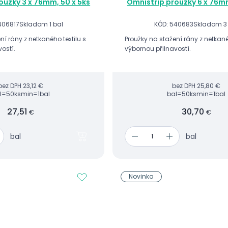
oužky 3 x 76mm, 50 x 5ks
Omnistrip proužky 6 x 76mm
406817
Skladom 1 bal
KÓD: 540683
Skladom 3
ní rány z netkaného textilu s
Proužky na stažení rány z netkané
ostí.
výbornou přilnavostí.
bez DPH
23,12 €
bez DPH
25,80 €
l=50ks
min=1bal
bal=50ks
min=1bal
27,51
30,70
€
€
bal
bal
Novinka