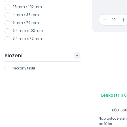
26 mm x 102 mm
4 mm x 38 mm
6 mm x 76 mm
6.4 mm x 102 mm
6.4 mm x 76 mm
Složení
Netkaný textil
Leukostrip 6
KÓD: 66
Náplasťové steh
po 10 ks.