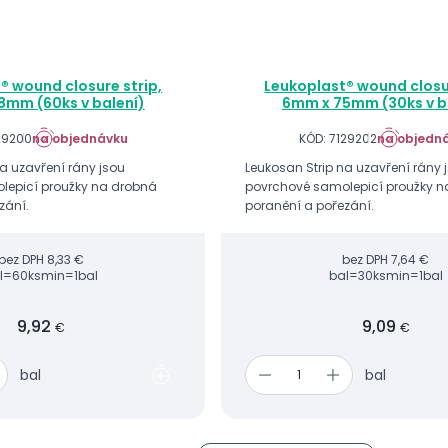
® wound closure strip,
Leukoplast® wound closur
8mm (60ks v balení)
6mm x 75mm (30ks v b
29200
na objednávku
KÓD: 7129202
na objedn
a uzavření rány jsou
Leukosan Strip na uzavření rány 
lepicí proužky na drobná
povrchové samolepicí proužky 
zání.
poranění a pořezání.
bez DPH
8,33 €
bez DPH
7,64 €
l=60ks
min=1bal
bal=30ks
min=1bal
9,92
9,09
€
€
bal
bal