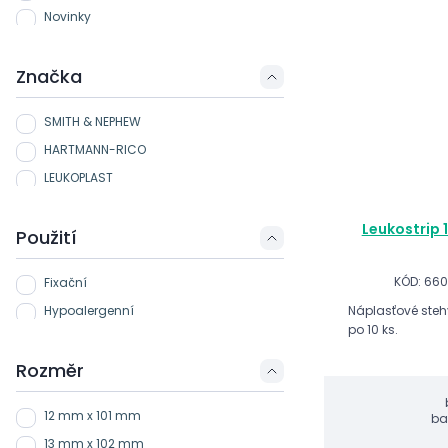
Novinky
Značka
SMITH & NEPHEW
HARTMANN-RICO
LEUKOPLAST
Leukostrip 
Použití
KÓD: 66
Fixační
Hypoalergenní
Náplasťové steh
po 10 ks.
Rozměr
12 mm x 101 mm
ba
13 mm x 102 mm