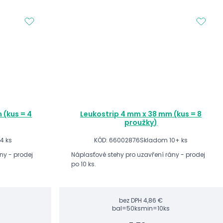
 (kus = 4
Leukostrip 4 mm x 38 mm (kus = 8
proužky)
4 ks
KÓD: 66002876
Skladom 10+ ks
ny - prodej
Náplasťové stehy pro uzavření rány - prodej
po 10 ks.
bez DPH
4,86 €
bal=50ks
min=10ks