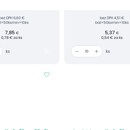
bez DPH
6,60 €
bez DPH
4,51 €
l=50ks
min=10ks
bal=50ks
min=10ks
7,85
5,37
€
€
0,78 € za ks
0,54 € za ks
ks
ks