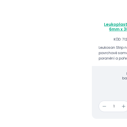
Leukoplast
6mm x 3
KÓD: 71
Leukosan Strip n
povrchové samo
poranění a poře
ba