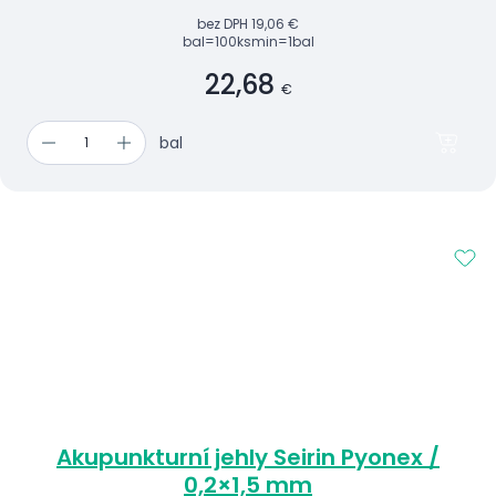
bez DPH
19,06 €
bal=100ks
min=1bal
22,68
€
bal
Akupunkturní jehly Seirin Pyonex /
0,2×1,5 mm