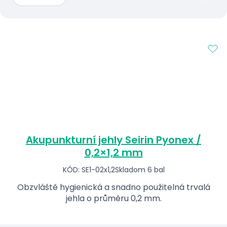
Akupunkturní jehly Seirin Pyonex /
0,2×1,2 mm
KÓD: SE1-02x1,2
Skladom 6 bal
Obzvláště hygienická a snadno použitelná trvalá
jehla o průměru 0,2 mm.