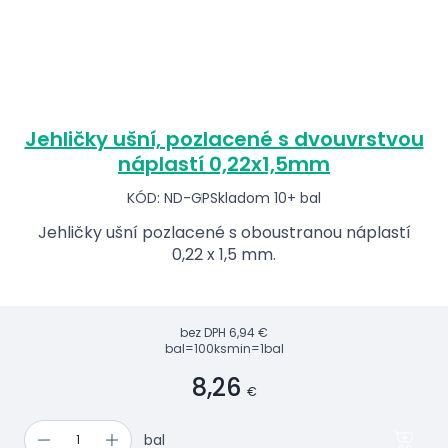
Jehličky ušní, pozlacené s dvouvrstvou
náplastí 0,22x1,5mm
KÓD: ND-GP
Skladom 10+ bal
Jehličky ušní pozlacené s oboustranou náplastí
0,22 x 1,5 mm.
bez DPH
6,94 €
bal=100ks
min=1bal
8,26
€
bal