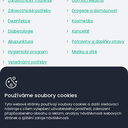
Zdravotnický materiál
Domácí lékárna
Zdravotnické potřeby
Drogerie a domácnost
Dezinfekce
Kosmetika
Diabetologie
Kancelář
Akupunktura
Potraviny a doplňky stravy
Hygienický program
Matka a dítě
Veterinární potřeby
Používáme soubory cookies
Tyto webové stránky používají soubory cookies a další sledovací
nástroje s cílem vylepšení uživatelského prostředí, zobrazení
přizpůsobeného obsahu a reklam, analýzy návštěvnosti webových
stránek a zjištění zdroje návštěvnosti.