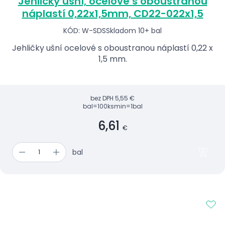
Jehličky ušní, ocelové s oboustranou
náplastí 0,22x1,5mm, CD22-022x1,5
KÓD: W-SDS
Skladom 10+ bal
Jehličky ušní ocelové s oboustranou náplastí 0,22 x
1,5 mm.
bez DPH
5,55 €
bal=100ks
min=1bal
6,61
€
bal