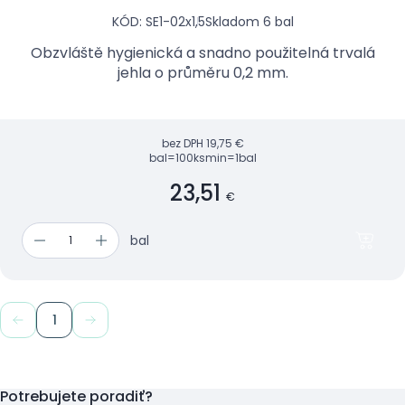
KÓD: SE1-02x1,5
Skladom 6 bal
Obzvláště hygienická a snadno použitelná trvalá
jehla o průměru 0,2 mm.
bez DPH
19,75 €
bal=100ks
min=1bal
23,51
€
bal
1
Potrebujete poradiť?