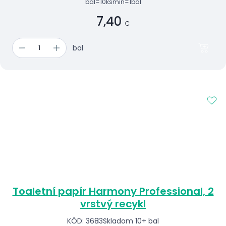
bal=10ks
min=1bal
7,40
€
bal
Toaletní papír Harmony Professional, 2
vrstvý recykl
KÓD: 3683
Skladom 10+ bal