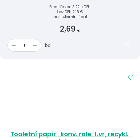
Pred zľavou
3,22 s DPH
bez DPH
2,18 €
bal=4ks
min=1bal
2,69
€
bal
Toaletní papír , konv. role, 1.vr, recykl.,