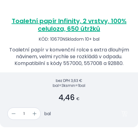
Toaletní papír Infinity, 2 vrstvy, 100%
celuloza, 650 útržků
KÓD: 10670N
Skladom 10+ bal
Toaletní papír v konvenční rolce s extra dlouhým
návinem, velmi rychle se rozkládá v odpadu.
Kompatibilní s kódy 557000, 557008 a 92880.
bez DPH
3,63 €
bal=3ks
min=1bal
4,46
€
bal