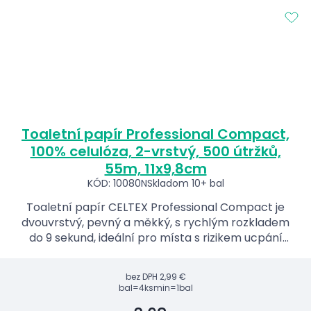
Toaletní papír Professional Compact,
100% celulóza, 2-vrstvý, 500 útržků,
55m, 11x9,8cm
KÓD: 10080N
Skladom 10+ bal
Toaletní papír CELTEX Professional Compact je
dvouvrstvý, pevný a měkký, s rychlým rozkladem
do 9 sekund, ideální pro místa s rizikem ucpání
toalet.
bez DPH
2,99 €
bal=4ks
min=1bal