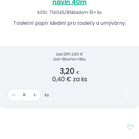
návin 40m
KÓD: 714045/8
Skladom 10+ ks
Toaletní papír ideální pro toalety a umývárny.
bez DPH
2,60 €
bal=8ks
min=8ks
3,20
€
0,40 € za ks
ks