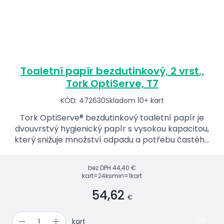
Toaletní papír bezdutinkový, 2 vrst.,
Tork OptiServe, T7
KÓD: 472630
Skladom 10+ kart
Tork OptiServe® bezdutinkový toaletní papír je
dvouvrstvý hygienický papír s vysokou kapacitou,
který snižuje množství odpadu a potřebu častého
doplňování.
bez DPH
44,40 €
kart=24ks
min=1kart
54,62
€
kart