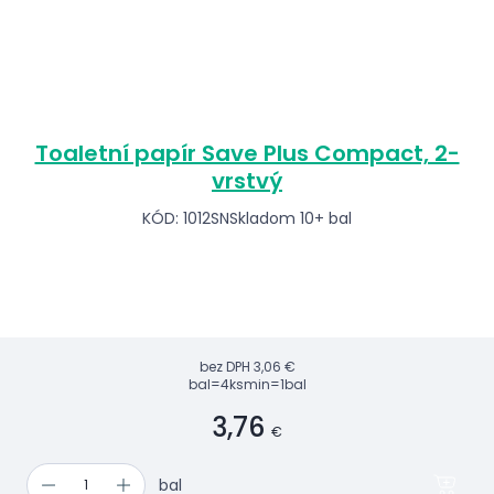
Toaletní papír Save Plus Compact, 2-
vrstvý
KÓD: 1012SN
Skladom 10+ bal
bez DPH
3,06 €
bal=4ks
min=1bal
3,76
€
bal