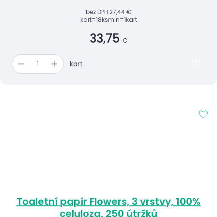
bez DPH
27,44 €
kart=18ks
min=1kart
33,75
€
kart
Toaletní papír Flowers, 3 vrstvy, 100%
celuloza, 250 útržků