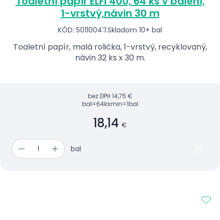
Toaletní papír ELFI 400, 64 ks v balení,
1-vrstvý,návin 30 m
KÓD: 501100411.
Skladom 10+ bal
Toaletní papír, malá rolička, 1-vrstvý, recyklovaný,
návin 32 ks x 30 m.
bez DPH
14,75 €
bal=64ks
min=1bal
18,14
€
bal