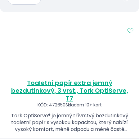
Toaletní papír extra jemný
bezdutinkový, 3 vrst., Tork OptiServe,
T7
KÓD: 472650
Skladom 10+ kart
Tork OptiServe® je jemný třívrstvý bezdutinkový
toaletní papír s vysokou kapacitou, který nabízí
vysoký komfort, méně odpadu a méně časté
doplňování.