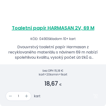
Toaletní papír HARMASAN 2V, 69 M
KÓD: 0490
Skladom 10+ kart
Dvouvrstvý toaletní papír Harmasan z
recyklovaného materiálu s návinem 69 m nabízí
spolehlivou kvalitu, vysoký počet útržků a
ekologickou volbu pro každodenní použití.
bez DPH
15,18 €
kart=20ks
min=1kart
18,67
€
kart