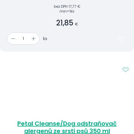
bez DPH
17,77 €
min=1ks
21,85
€
ks
Petal Cleanse/Dog odstraňovač
alergenů ze srsti psů 350 ml