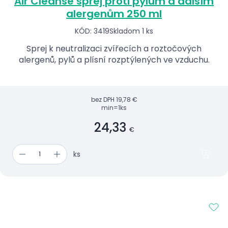
Air Cleanse sprej proti pylům a dalším
alergenům 250 ml
KÓD: 3419
Skladom 1 ks
Sprej k neutralizaci zvířecích a roztočových
alergenů, pylů a plísní rozptýlených ve vzduchu.
bez DPH
19,78 €
min=1ks
24,33
€
ks