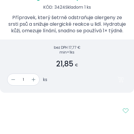
KÓD: 3424
Skladom 1 ks
Přípravek, který šetrně odstraňuje alergeny ze
srsti psů a snižuje alergické reakce u lidí. Hydratuje
kůži, omezuje línání, snadno se používá 1× týdně.
bez DPH
17,77 €
min=1ks
21,85
€
ks