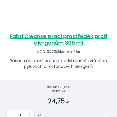
Fabri Cleanse prací prostředek proti
alergenům 300 ml
KÓD: 3420
Skladom 7 ks
Přísada do praní určená k odstranění zvířecích,
pylových a roztočových alergenů.
bez DPH
20,12 €
min=1ks
24,75
€
ks