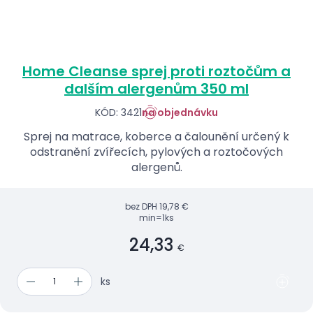
Home Cleanse sprej proti roztočům a
dalším alergenům 350 ml
KÓD: 3421
na objednávku
Sprej na matrace, koberce a čalounění určený k
odstranění zvířecích, pylových a roztočových
alergenů.
bez DPH
19,78 €
min=1ks
24,33
€
ks