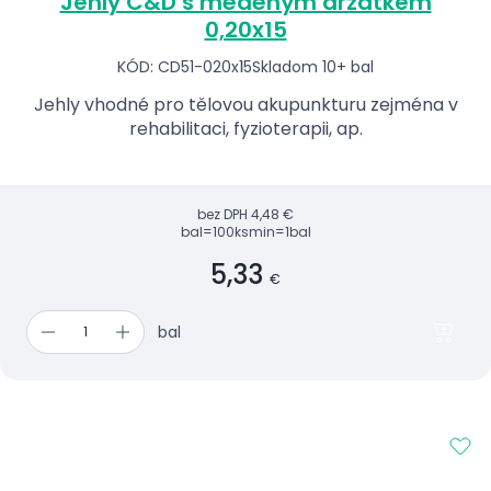
Jehly C&D s měděným držátkem
0,20x15
KÓD: CD51-020x15
Skladom 10+ bal
Jehly vhodné pro tělovou akupunkturu zejména v
rehabilitaci, fyzioterapii, ap.
bez DPH
4,48 €
bal=100ks
min=1bal
5,33
€
bal