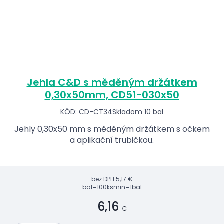
Jehla C&D s měděným držátkem
0,30x50mm, CD51-030x50
KÓD: CD-CT34
Skladom 10 bal
Jehly 0,30x50 mm s měděným držátkem s očkem
a aplikační trubičkou.
bez DPH
5,17 €
bal=100ks
min=1bal
6,16
€