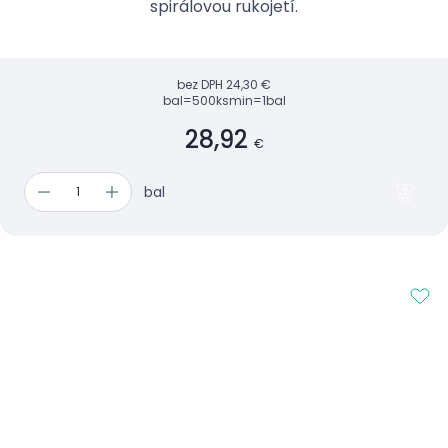
spirálovou rukojetí.
bez DPH
24,30 €
bal=500ks
min=1bal
28,92
€
bal