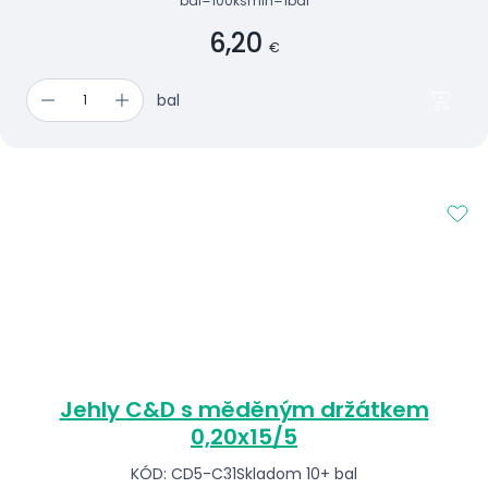
bal=100ks
min=1bal
6,20
€
bal
Jehly C&D s měděným držátkem
0,20x15/5
KÓD: CD5-C31
Skladom 10+ bal