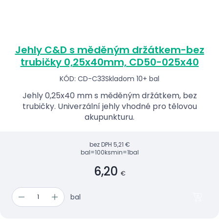
Jehly C&D s měděným držátkem-bez
trubičky 0,25x40mm, CD50-025x40
KÓD: CD-C33
Skladom 10+ bal
Jehly 0,25x40 mm s měděným držátkem, bez
trubičky. Univerzální jehly vhodné pro tělovou
akupunkturu.
bez DPH
5,21 €
bal=100ks
min=1bal
6,20
€
bal