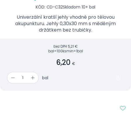
KÓD: CD-C32
Skladom 10+ bal
Univerzální kratší jehly vhodné pro tělovou
akupunkturu. Jehly 0,30x30 mm s měděným
držátkem bez trubičky.
bez DPH
5,21 €
bal=100ks
min=1bal
6,20
€
bal