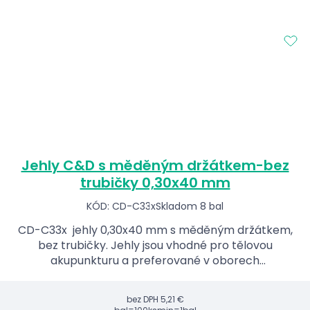
Jehly C&D s měděným držátkem-bez
trubičky 0,30x40 mm
KÓD: CD-C33x
Skladom 8 bal
CD-C33x jehly 0,30x40 mm s měděným držátkem,
bez trubičky. Jehly jsou vhodné pro tělovou
akupunkturu a preferované v oborech
rehabilitace, fyzioterapie, ap.
bez DPH
5,21 €