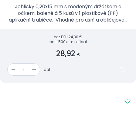
Jehličky 0,20x15 mm s měděným držátkem a
očkem, balené á 5 kusů v 1 plastikové (PP)
aplikační trubičce. Vhodné pro ušní a obličejovou
akupunkturu.
bez DPH
24,30 €
bal=500ks
min=1bal
28,92
€
bal