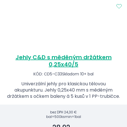
Jehly C&D s měděným držátkem
0,25x40/5
KÓD: CD5-C33
Skladom 10+ bal
Univerzální jehly pro klasickou tělovou
akupunkturu. Jehly 0,25x40 mm s měděným
držátkem s očkem baleny á 5 kusů v 1 PP-trubičce.
bez DPH
24,30 €
bal=500ks
min=1bal