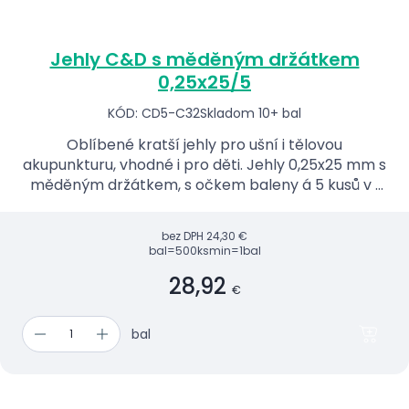
Jehly C&D s měděným držátkem
0,25x25/5
KÓD: CD5-C32
Skladom 10+ bal
Oblíbené kratší jehly pro ušní i tělovou
akupunkturu, vhodné i pro děti. Jehly 0,25x25 mm s
měděným držátkem, s očkem baleny á 5 kusů v 1
PP-trubičce.
bez DPH
24,30 €
bal=500ks
min=1bal
28,92
€
bal