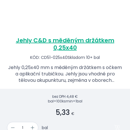
Jehly C&D s měděným držátkem
0,25x40
KÓD: CD51-025x40
Skladom 10+ bal
Jehly 0,25x40 mm s měděným držátkem s očkem
a aplikační trubičkou. Jehly jsou vhodné pro
tělovou akupunkturu, zejména v oborech
rehabilitace, fyzioterapie, ap.
bez DPH
4,48 €
bal=100ks
min=1bal
5,33
€
bal