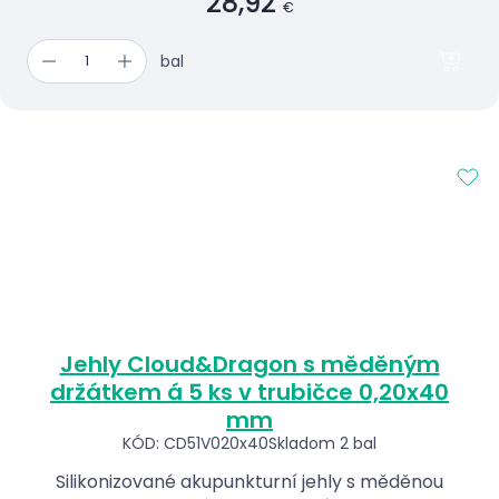
28,92
€
bal
Jehly Cloud&Dragon s měděným
držátkem á 5 ks v trubičce 0,20x40
mm
KÓD: CD51V020x40
Skladom 2 bal
Silikonizované akupunkturní jehly s měděnou