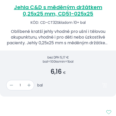
Jehla C&D s měděným držátkem
0,25x25 mm, CD51-025x25
KÓD: CD-CT32
Skladom 10+ bal
Oblíbené kratší jehly vhodné pro ušní i tělovou
akupunkturu, vhodné i pro děti nebo úzkostlivé
pacienty. Jehly 0,25x25 mm s měděným držátkem
s očkem a aplikační trubičkou.
bez DPH
5,17 €
bal=100ks
min=1bal
6,16
€
bal