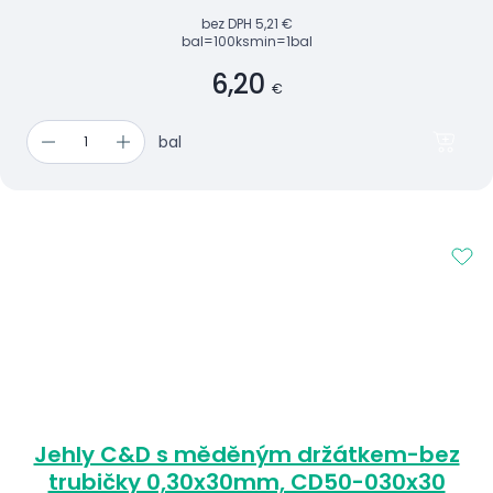
bez DPH
5,21 €
bal=100ks
min=1bal
6,20
€
bal
Jehly C&D s měděným držátkem-bez
trubičky 0,30x30mm, CD50-030x30