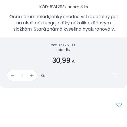
KÓD: BV429
Skladom 3 ks
Oční sérum mládí,lehký snadno vstřebatelný gel
na okolí očí funguje díky několika klíčovým
složkám. Stará známá kyselina hyaluronová v
kombinaci s glycerinem zmírňují známky únavy a
vyhlazují vrásky a...
bez DPH
25,19 €
min=1ks
30,99
€
ks