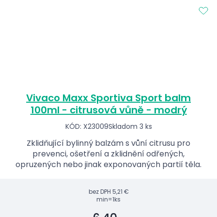
Vivaco Maxx Sportiva Sport balm
100ml - citrusová vůně - modrý
KÓD: X23009
Skladom 3 ks
Zklidňující bylinný balzám s vůní citrusu pro
prevenci, ošetření a zklidnění odřených,
opruzených nebo jinak exponovaných partií těla.
bez DPH
5,21 €
min=1ks