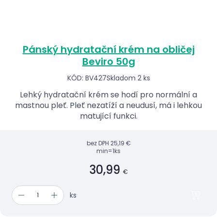
Pánský hydratační krém na obličej
Beviro 50g
KÓD: BV427
Skladom 2 ks
Lehký hydratační krém se hodí pro normální a
mastnou pleť. Pleť nezatíží a neudusí, má i lehkou
matující funkci.
bez DPH
25,19 €
min=1ks
30,99
€
ks