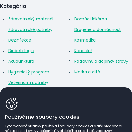
Kategória
Zdravotnický materiál
Domácí lékárna
Zdravotnické potřeby
Drogerie a domácnost
Dezinfekce
Kosmetika
Diabetologie
Kancelář
Akupunktura
Potraviny a doplňky stravy
Hygienický program
Matka a dítě
Veterinární potřeby
Používáme soubory cookies
Tyto webové stránky používají soubory cookies a další sledovací
nástroje s cílem vylepšení uživatelského prostředí, zobrazení