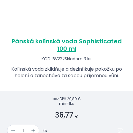
Pánská kolínská voda Sophisticated
100 ml
KÓD: BV222
Skladom 3 ks
Kolínská voda zklidňuje a dezinfikuje pokožku po
holení a zanechává za sebou příjemnou vůni.
bez DPH
29,89 €
min=1ks
36,77
€
ks