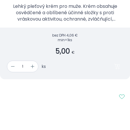
Lehký pleťový krém pro muže. Krém obsahuje
osvědčené a oblíbené účinné složky s proti
vráskovou aktivitou, ochranné, zvláčňující,
hydratační a regenerační.
bez DPH
4,06 €
min=1ks
5,00
€
ks