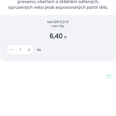
prevenci, ošetření a zklidnění odřených,
opruzených nebo jinak exponovaných partií těla.
bez DPH
5,21 €
min=1ks
6,40
€
ks