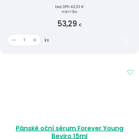
bez DPH
43,33 €
min=1ks
53,29
€
ks
Pánské oční sérum Forever Young
Beviro 15ml