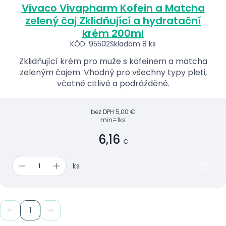
Vivaco Vivapharm Kofein a Matcha
zelený čaj Zklidňující a hydratační
krém 200ml
KÓD: 95502
Skladom 8 ks
Zklidňující krém pro muže s kofeinem a matcha
zeleným čajem. Vhodný pro všechny typy pleti,
včetně citlivé a podrážděné.
bez DPH
5,00 €
min=1ks
6,16
€
ks
1