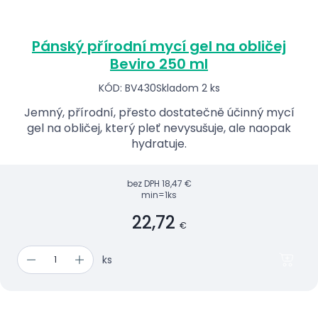
Pánský přírodní mycí gel na obličej
Beviro 250 ml
KÓD: BV430
Skladom 2 ks
Jemný, přírodní, přesto dostatečně účinný mycí
gel na obličej, který pleť nevysušuje, ale naopak
hydratuje.
bez DPH
18,47 €
min=1ks
22,72
€
ks