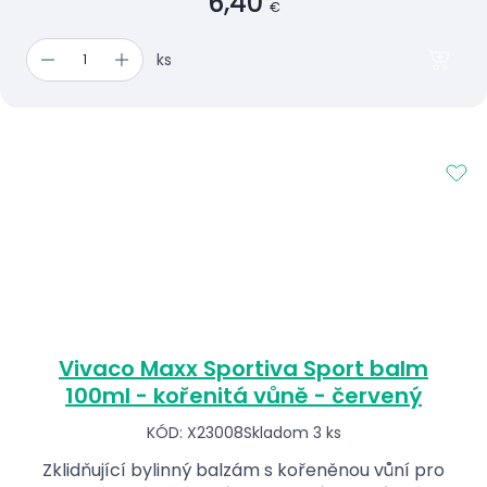
6,40
€
ks
Vivaco Maxx Sportiva Sport balm
100ml - kořenitá vůně - červený
KÓD: X23008
Skladom 3 ks
Zklidňující bylinný balzám s kořeněnou vůní pro