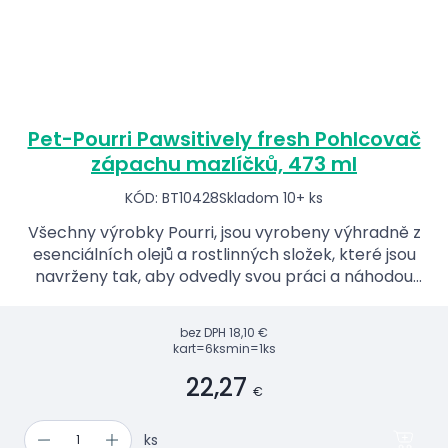
Pet-Pourri Pawsitively fresh Pohlcovač
zápachu mazlíčků, 473 ml
KÓD: BT10428
Skladom 10+ ks
Všechny výrobky Pourri, jsou vyrobeny výhradně z
esenciálních olejů a rostlinných složek, které jsou
navrženy tak, aby odvedly svou práci a náhodou
úžasně voněly.
bez DPH
18,10 €
kart=6ks
min=1ks
22,27
€
ks