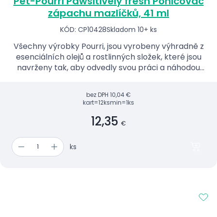
Pet-Pourri Pawsitively fresh Pohlcovač
zápachu mazlíčků, 41 ml
KÓD: CP10428
Skladom 10+ ks
Všechny výrobky Pourri, jsou vyrobeny výhradně z
esenciálních olejů a rostlinných složek, které jsou
navrženy tak, aby odvedly svou práci a náhodou
úžasně voněly.
bez DPH
10,04 €
kart=12ks
min=1ks
12,35
€
ks