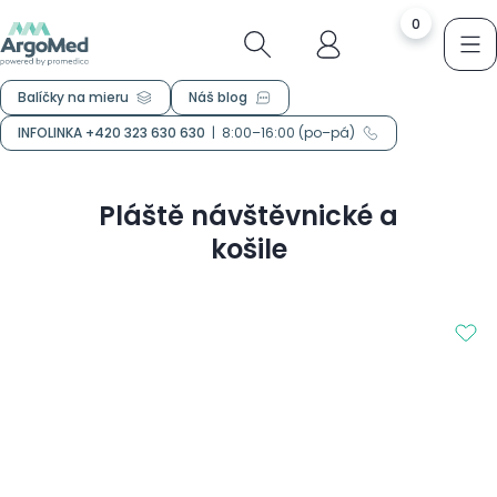
0
Balíčky na mieru
Náš blog
INFOLINKA +420 323 630 630
|
8:00–16:00 (po–pá)
Pláště návštěvnické a
košile