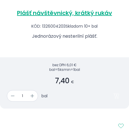
Plášť návštěvnický, krátký rukáv
KÓD: 1326004203
Skladom 10+ bal
Jednorázový nesterilní plášť.
bez DPH
6,01 €
bal=5ks
min=1bal
7,40
€
bal