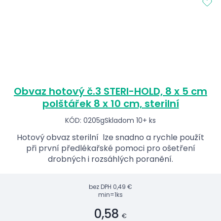
Obvaz hotový č.3 STERI-HOLD, 8 x 5 cm
polštářek 8 x 10 cm, sterilní
KÓD: 0205g
Skladom 10+ ks
Hotový obvaz sterilní lze snadno a rychle použít
při první předlékařské pomoci pro ošetření
drobných i rozsáhlých poranění.
bez DPH
0,49 €
min=1ks
0,58
€