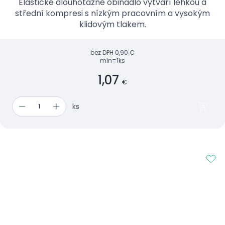
Elastické dlouhotažné obinadlo vytváří lehkou a
střední kompresi s nízkým pracovním a vysokým
klidovým tlakem.
bez DPH
0,90 €
min=1ks
1,07
€
ks