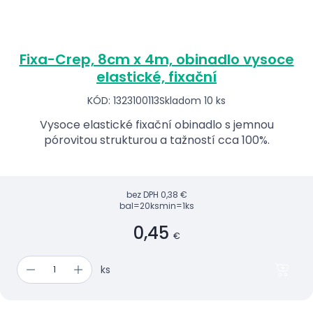
Fixa-Crep, 8cm x 4m, obinadlo vysoce
elastické, fixační
KÓD: 1323100113
Skladom 10 ks
Vysoce elastické fixační obinadlo s jemnou
pórovitou strukturou a tažností cca 100%.
bez DPH
0,38 €
bal=20ks
min=1ks
0,45
€
ks