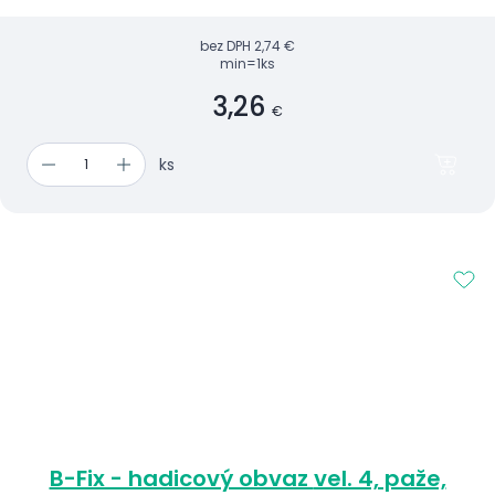
bez DPH
2,74 €
min=1ks
3,26
€
ks
B-Fix - hadicový obvaz vel. 4, paže,