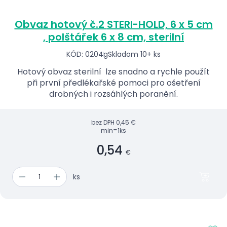
Obvaz hotový č.2 STERI-HOLD, 6 x 5 cm
, polštářek 6 x 8 cm, sterilní
KÓD: 0204g
Skladom 10+ ks
Hotový obvaz sterilní lze snadno a rychle použít
při první předlékařské pomoci pro ošetření
drobných i rozsáhlých poranění.
bez DPH
0,45 €
min=1ks
0,54
€
ks