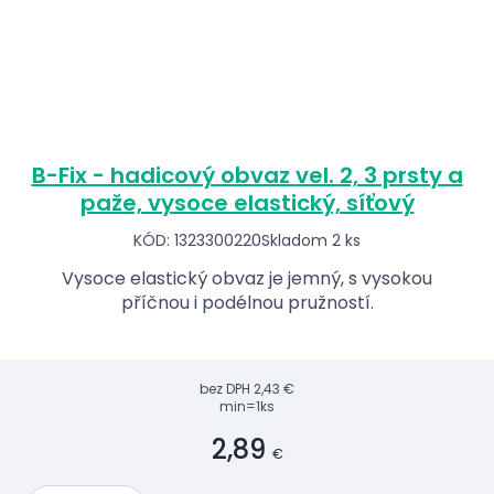
B-Fix - hadicový obvaz vel. 2, 3 prsty a
paže, vysoce elastický, síťový
KÓD: 1323300220
Skladom 2 ks
Vysoce elastický obvaz je jemný, s vysokou
příčnou i podélnou pružností.
bez DPH
2,43 €
min=1ks
2,89
€