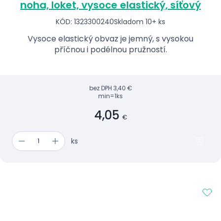
noha, loket, vysoce elastický, síťový
KÓD: 1323300240
Skladom 10+ ks
Vysoce elastický obvaz je jemný, s vysokou
příčnou i podélnou pružností.
bez DPH
3,40 €
min=1ks
4,05
€
ks