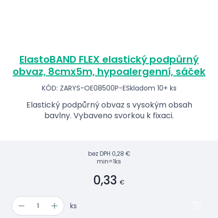
ElastoBAND FLEX elastický podpůrný
obvaz, 8cmx5m, hypoalergenní, sáček
KÓD: ZARYS-OE08500P-E
Skladom 10+ ks
Elastický podpůrný obvaz s vysokým obsah
bavlny. Vybaveno svorkou k fixaci.
bez DPH
0,28 €
min=1ks
0,33
€
ks