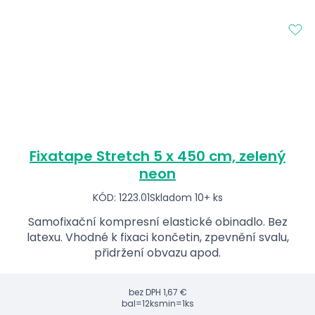
Fixatape Stretch 5 x 450 cm, zelený
neon
KÓD: 1223.01
Skladom 10+ ks
Samofixační kompresní elastické obinadlo. Bez
latexu. Vhodné k fixaci končetin, zpevnění svalu,
přidržení obvazu apod.
bez DPH
1,67 €
bal=12ks
min=1ks