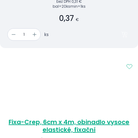
bez DPH
0,31 €
bal=20ks
min=1ks
0,37
€
ks
Fixa-Crep, 6cm x 4m, obinadlo vysoce
elastické, fixační