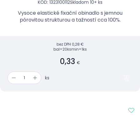
KÓD: 1323100112
Skladom 10+ ks
Vysoce elastické fixační obinadlo s jemnou
pórovitou strukturou a tažností cca 100%.
bez DPH
0,28 €
bal=20ks
min=1ks
0,33
€
ks