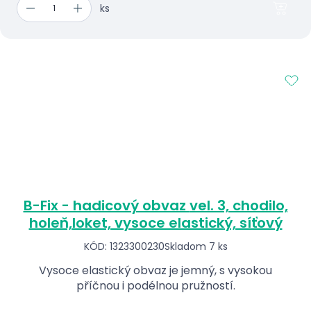
ks
B-Fix - hadicový obvaz vel. 3, chodilo,
holeň,loket, vysoce elastický, síťový
KÓD: 1323300230
Skladom 7 ks
Vysoce elastický obvaz je jemný, s vysokou
příčnou i podélnou pružností.