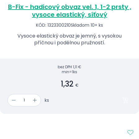
B-Fix - hadicový obvaz vel. 1, 1-2 prsty ,
vysoce elastický, síťový
KÓD: 1323300210
Skladom 10+ ks
Vysoce elastický obvaz je jemný, s vysokou
příčnou i podélnou pružností.
bez DPH
1,11 €
min=1ks
1,32
€
ks