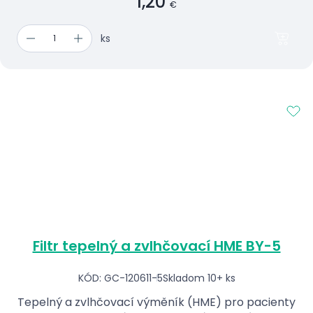
1,20
€
ks
Filtr tepelný a zvlhčovací HME BY-5
KÓD: GC-120611-5
Skladom 10+ ks
Tepelný a zvlhčovací výměník (HME) pro pacienty