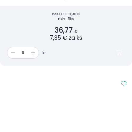
bez DPH
30,90 €
min=5ks
36,77
€
7,35 € za ks
ks