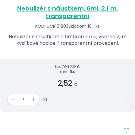
Nebulizér s náustkem, 6ml, 2,1 m,
transparentní
KÓD: GCR101803
Skladom 10+ ks
Nebulizér s náustkem a 6ml komorou, včetně 2,1m
kyslíkové hadice. Transparentní provedení.
bez DPH
2,12 €
min=1ks
2,52
€
ks