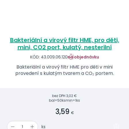
Bakteriální a virový filtr HME, pro děti,
mini, CO2 port, kulatý, nesterilní
KÓD: 43.009.06.120
na objednávku
Bakteriální a virový filtr HME pro děti v mini
provedení s kulatým tvarem a CO₂ portem.
bez DPH
3,02 €
bal=50ks
min=1ks
3,59
€
ks