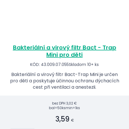
Bakteriální a virový filtr Bact - Trap
Mini pro děti
KÓD: 43.009.07.055
Skladom 10+ ks
Bakteriální a virový filtr Bact-Trap Mini je určen
pro děti a poskytuje účinnou ochranu dýchacích
cest při ventilaci a anestezii.
bez DPH
3,02 €
bal=50ks
min=1ks
3,59
€