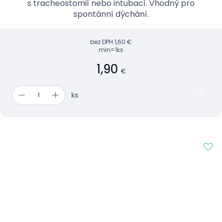
s tracheostomií nebo intubací. Vhodný pro
spontánní dýchání.
bez DPH
1,60 €
min=1ks
1,90
€
ks