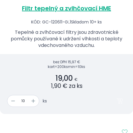
Filtr tepelný a zvlhčovací HME
KÓD: GC-120611-GL1
Skladom 10+ ks
Tepelné a zvlhčovací filtry jsou zdravotnické
pomůcky používané k udržení vlhkosti a teploty
vdechovaného vzduchu.
bez DPH
15,97 €
kart=200ks
min=10ks
19,00
€
1,90 € za ks
ks