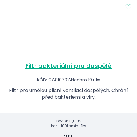
Filtr bakteriální pro dospělé
KÓD: GC810701
Skladom 10+ ks
Filtr pro umělou plicní ventilaci dospělých. Chrání
před bakteriemi a viry.
bez DPH
1,01 €
kart=100ks
min=1ks