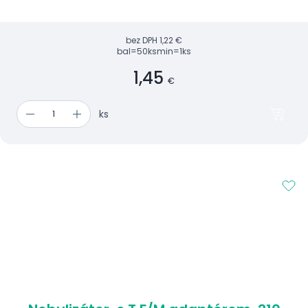
bez DPH
1,22 €
bal=50ks
min=1ks
1,45
€
ks