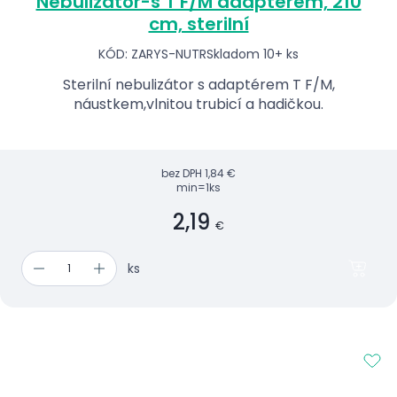
Nebulizátor-s T F/M adaptérem, 210
cm, sterilní
KÓD: ZARYS-NUTR
Skladom 10+ ks
Sterilní nebulizátor s adaptérem T F/M,
náustkem,vlnitou trubicí a hadičkou.
bez DPH
1,84 €
min=1ks
2,19
€
ks