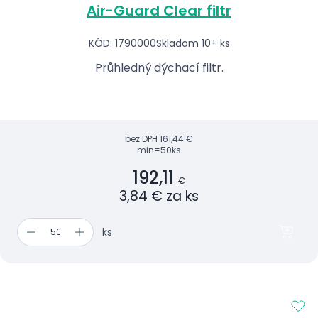
Air-Guard Clear filtr
KÓD: 1790000
Skladom 10+ ks
Průhledný dýchací filtr.
bez DPH
161,44 €
min=50ks
192,11
€
3,84 € za ks
ks