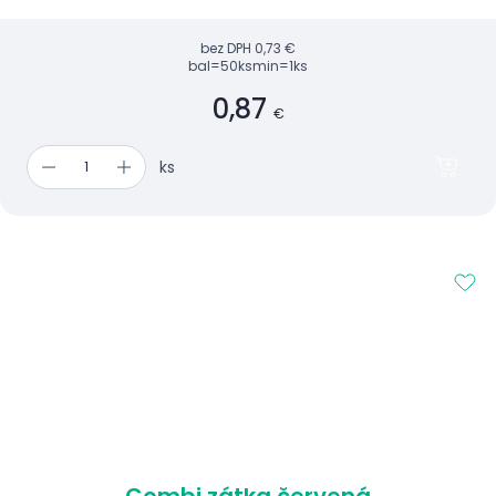
bez DPH
0,73 €
bal=50ks
min=1ks
0,87
€
ks
Combi zátka červená