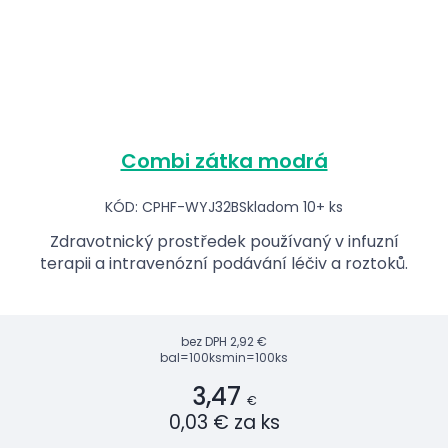
Combi zátka modrá
KÓD: CPHF-WYJ32B
Skladom 10+ ks
Zdravotnický prostředek používaný v infuzní
terapii a intravenózní podávání léčiv a roztoků.
bez DPH
2,92 €
bal=100ks
min=100ks
3,47
€
0,03 € za ks