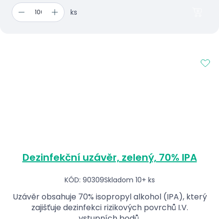
ks
Dezinfekční uzávěr, zelený, 70% IPA
KÓD: 90309
Skladom 10+ ks
Uzávěr obsahuje 70% isopropyl alkohol (IPA), který
zajišťuje dezinfekci rizikových povrchů I.V.
vstupních bodů.