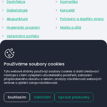
Dezinfekce
Kosmetika
Diabetologie
Kancelář
Akupunktura
Potraviny a doplňky stravy
Hygienický program
Matka a dítě
Veterinární potřeby
Používáme soubory cookies
Tyto webové stránky používají soubory cookies a další sledovací
nástroje s cílem vylepšení uživatelského prostředí, zobrazení
přizpůsobeného obsahu a reklam, analýzy návštěvnosti webových
stránek a zjištění zdroje návštěvnosti.
Souhlasím
Odmítám
Upravit předvolby
(c) ARGOMED SK 2026
Power by