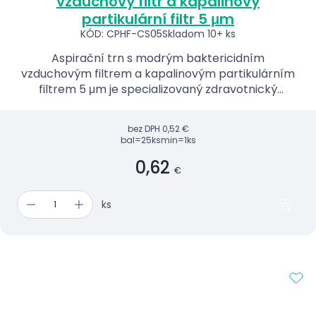
vzduchový filtr a kapalinový
partikulární filtr 5 μm
KÓD: CPHF-CS05
Skladom 10+ ks
Aspirační trn s modrým baktericidním
vzduchovým filtrem a kapalinovým partikulárním
filtrem 5 μm je specializovaný zdravotnický
prostředek.
bez DPH
0,52 €
bal=25ks
min=1ks
0,62
€
ks