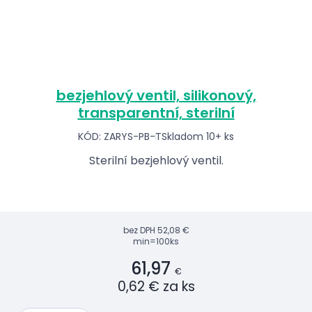
bezjehlový ventil, silikonový,
transparentní, sterilní
KÓD: ZARYS-PB-T
Skladom 10+ ks
Sterilní bezjehlový ventil.
bez DPH
52,08 €
min=100ks
61,97
€
0,62 € za ks