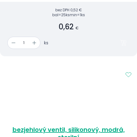
bez DPH
0,52 €
bal=25ks
min=1ks
0,62
€
ks
bezjehlový ventil, silikonový, modrá,