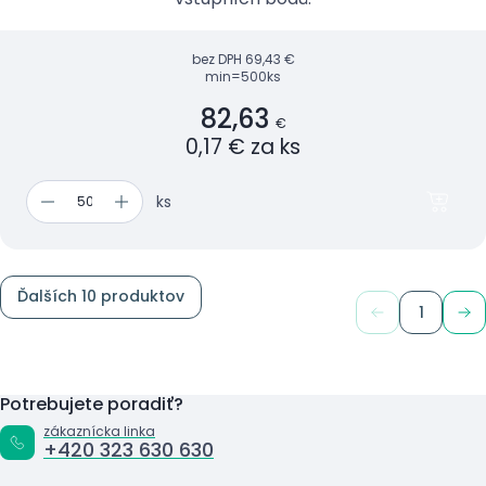
bez DPH
69,43 €
min=500ks
82,63
€
0,17 € za ks
ks
Ďalších 10 produktov
1
Potrebujete poradiť?
zákaznícka linka
+420 323 630 630