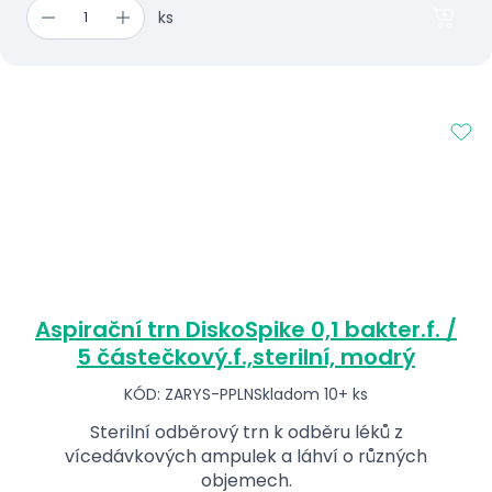
ks
Aspirační trn DiskoSpike 0,1 bakter.f. /
5 částečkový.f.,sterilní, modrý
KÓD: ZARYS-PPLN
Skladom 10+ ks
Sterilní odběrový trn k odběru léků z
vícedávkových ampulek a láhví o různých
objemech.