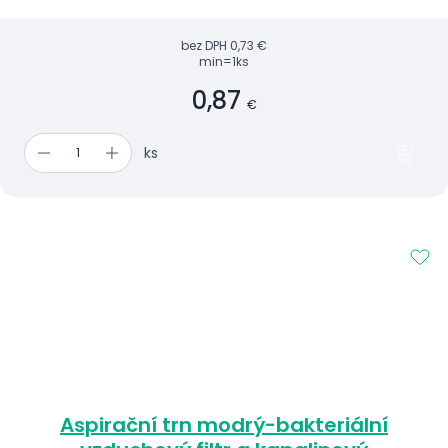
bez DPH
0,73 €
min=1ks
0,87
€
ks
Aspirační trn modrý-bakteriální