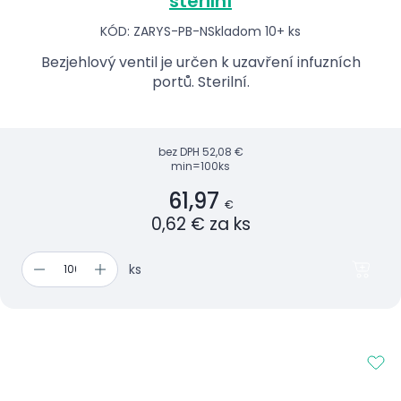
sterilní
KÓD: ZARYS-PB-N
Skladom 10+ ks
Bezjehlový ventil je určen k uzavření infuzních
portů. Sterilní.
bez DPH
52,08 €
min=100ks
61,97
€
0,62 € za ks
ks