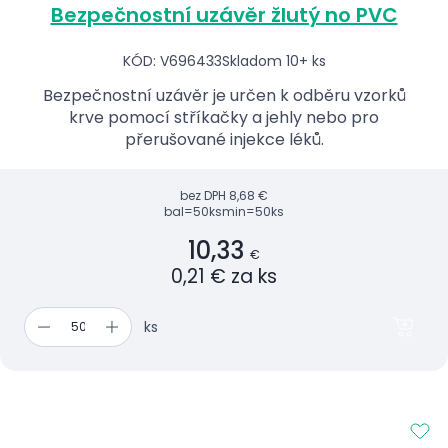
Bezpečnostní uzávěr žlutý no PVC
KÓD: V696433
Skladom 10+ ks
Bezpečnostní uzávěr je určen k odběru vzorků
krve pomocí stříkačky a jehly nebo pro
přerušované injekce léků.
bez DPH
8,68 €
bal=50ks
min=50ks
10,33
€
0,21 € za ks
ks