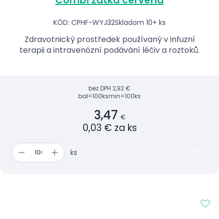
KÓD: CPHF-WYJ32
Skladom 10+ ks
Zdravotnický prostředek používaný v infuzní
terapii a intravenózní podávání léčiv a roztoků.
bez DPH
2,92 €
bal=100ks
min=100ks
3,47
€
0,03 € za ks
ks