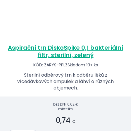
Aspirační trn DiskoSpike 0,1 bakteriální
filtr, sterilní, zelený
KÓD: ZARYS-PPLZ
Skladom 10+ ks
Sterilní odběrový trn k odběru léků z
vícedávkových ampulek a láhví o různých
objemech.
bez DPH
0,62 €
min=1ks
0,74
€