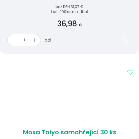
bez DPH
31,07 €
bal=100ks
min=1bal
36,98
€
bal
Moxa Taiyo samohřející 30 ks