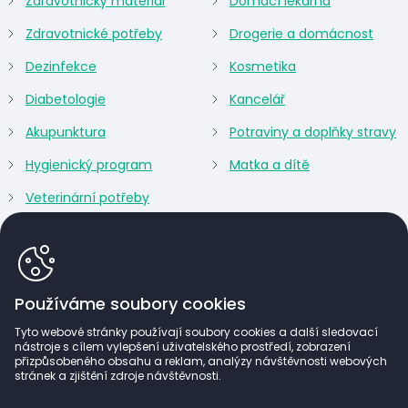
Zdravotnický materiál
Domácí lékárna
Zdravotnické potřeby
Drogerie a domácnost
Dezinfekce
Kosmetika
Diabetologie
Kancelář
Akupunktura
Potraviny a doplňky stravy
Hygienický program
Matka a dítě
Veterinární potřeby
Používáme soubory cookies
Tyto webové stránky používají soubory cookies a další sledovací
nástroje s cílem vylepšení uživatelského prostředí, zobrazení
přizpůsobeného obsahu a reklam, analýzy návštěvnosti webových
stránek a zjištění zdroje návštěvnosti.