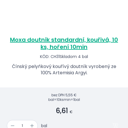
Moxa doutník standardní, kouřivá, 10
ks, hoření 10min
KÓD: CH31
Skladom 4 bal
Čínský pelyňkový kouřívý doutník vyrobený ze
100% Artemisia Argyi.
bez DPH
5,55 €
bal=10ks
min=1bal
6,61
€
bal