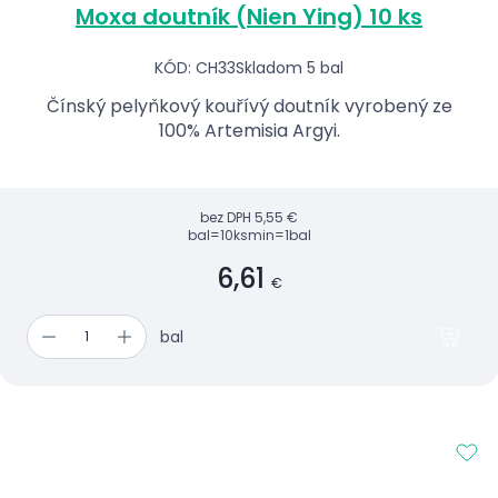
Moxa doutník (Nien Ying) 10 ks
KÓD: CH33
Skladom 5 bal
Čínský pelyňkový kouřívý doutník vyrobený ze
100% Artemisia Argyi.
bez DPH
5,55 €
bal=10ks
min=1bal
6,61
€
bal