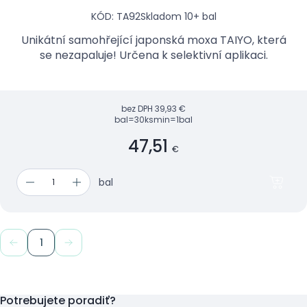
KÓD: TA92
Skladom 10+ bal
Unikátní samohřející japonská moxa TAIYO, která
se nezapaluje! Určena k selektivní aplikaci.
bez DPH
39,93 €
bal=30ks
min=1bal
47,51
€
bal
1
Potrebujete poradiť?