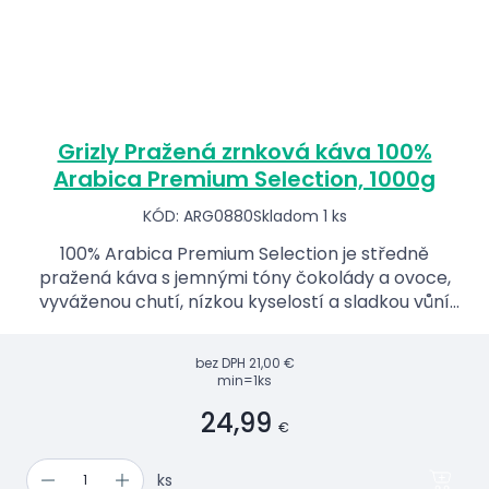
Grizly Pražená zrnková káva 100%
Arabica Premium Selection, 1000g
KÓD: ARG0880
Skladom 1 ks
100% Arabica Premium Selection je středně
pražená káva s jemnými tóny čokolády a ovoce,
vyváženou chutí, nízkou kyselostí a sladkou vůní
ideální pro každodenní pití.
bez DPH
21,00 €
min=1ks
24,99
€
ks