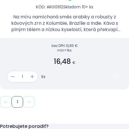
KÓD: ARG0912
Skladom 10+ ks
Na míru namíchaná směs arabiky a robusty z
kávových zrn z Kolumbie, Brazílie a Indie. Káva s
plným tělem a nízkou kyselostí, která překvapí
výraznou chutí a intenzivním aroma.
bez DPH
13,85 €
min=1ks
16,48
€
ks
1
Potrebujete poradiť?