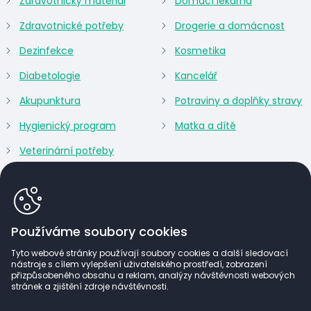
Zdravotnický materiál
Domácí lékárna
Zdravotnické potřeby
Drogerie a domácnost
Dezinfekce
Kosmetika
Diabetologie
Kancelář
Akupunktura
Potraviny a doplňky stravy
Hygienický program
Matka a dítě
Veterinární potřeby
Používáme soubory cookies
Tyto webové stránky používají soubory cookies a další sledovací
nástroje s cílem vylepšení uživatelského prostředí, zobrazení
přizpůsobeného obsahu a reklam, analýzy návštěvnosti webových
stránek a zjištění zdroje návštěvnosti.