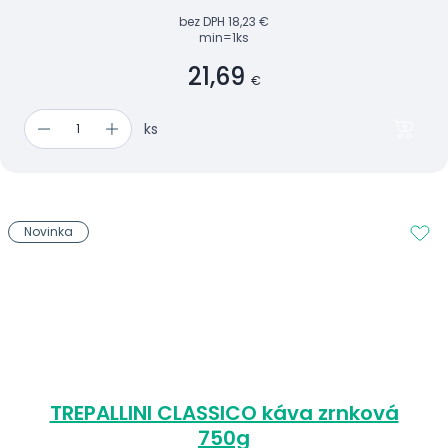
bez DPH
18,23 €
min=1ks
21,69
€
ks
Novinka
TREPALLINI CLASSICO káva zrnková
750g