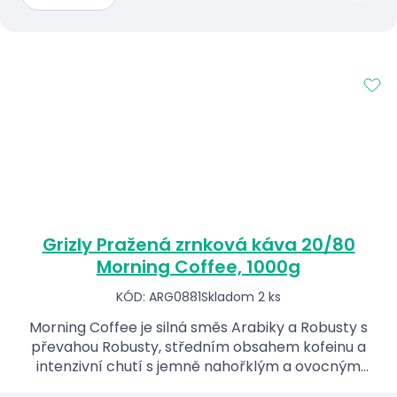
Grizly Pražená zrnková káva 20/80
Morning Coffee, 1000g
KÓD: ARG0881
Skladom 2 ks
Morning Coffee je silná směs Arabiky a Robusty s
převahou Robusty, středním obsahem kofeinu a
intenzivní chutí s jemně nahořklým a ovocným
dozvukem, ideální pro ranní povzbuzení.