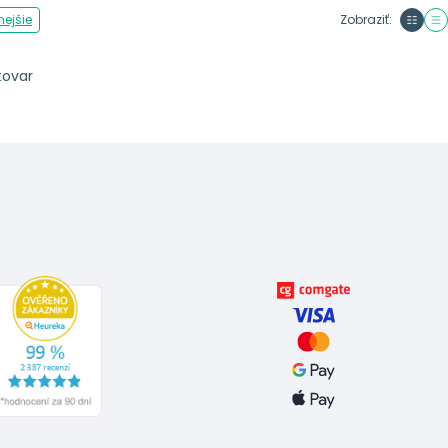
ejšie
Zobraziť:
tovar