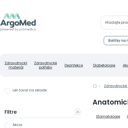
Balíčky na 
Zdravotnický
Zdravotnické
Dezinfekce
Diabetologie
Ak
materiál
potřeby
Zdravotnické
Len tovar na sklade
Anatomic
Filtre
Stomatologie
Akcia