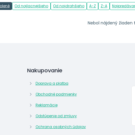
olené
Od najlacnejšieho
Od najdrahšieho
A-Z
Z-A
Najpredávan
Nebol nájdený žiaden 
Nakupovanie
Doprava a platba
Obchodné podmienky
Reklamácie
Odstúpenie od zmluvy
Ochrana osobných údajov