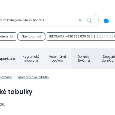
mieru
Náš blog
INFOLINKA +420 323 630 630
|
8:00–16:00
Hygienický
Veterinární
Domácí
Drogeri
upunktura
program
potřeby
lékárna
domácn
 potřeby
Anatomické tabulky
ké tabulky
ORL