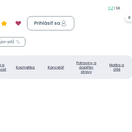
0
Prihlásiť sa
Košík
0,00 €
 (po–pá)
Potraviny a
e a
Matka a
Kosmetika
Kancelář
doplňky
ost
dítě
stravy