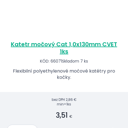
Katetr močový Cat 1,0x130mm CVET
1ks
KÓD: 66071
Skladom 7 ks
Flexibilní polyethylenové močové katétry pro
kočky.
bez DPH
2,86 €
min=1ks
3,51
€