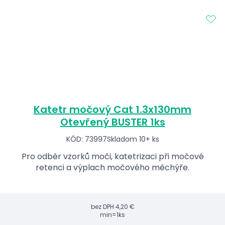
Katetr močový Cat 1.3x130mm
Otevřený BUSTER 1ks
KÓD: 73997
Skladom 10+ ks
Pro odběr vzorků moči, katetrizaci při močové
retenci a výplach močového měchýře.
bez DPH
4,20 €
min=1ks