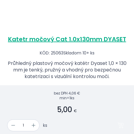
Katetr močový Cat 1.0x130mm DYASET
KÓD: 25063
Skladom 10+ ks
Průhledný plastový močový katétr Dyaset 1,0 × 130
mm je tenký, pružný a vhodný pro bezpečnou
katetrizaci s vizuální kontrolou moči.
bez DPH
4,06 €
min=1ks
5,00
€
ks