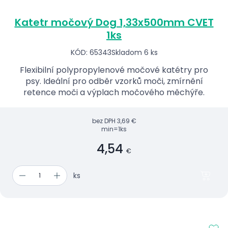
Katetr močový Dog 1,33x500mm CVET
1ks
KÓD: 65343
Skladom 6 ks
Flexibilní polypropylenové močové katétry pro
psy. Ideální pro odběr vzorků moči, zmírnění
retence moči a výplach močového měchýře.
bez DPH
3,69 €
min=1ks
4,54
€
ks