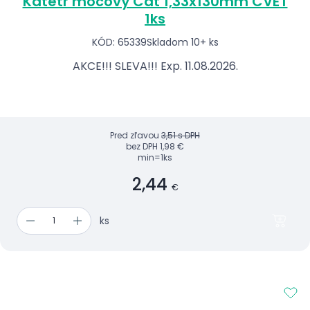
Katetr močový Cat 1,33x130mm CVET
1ks
KÓD: 65339
Skladom 10+ ks
AKCE!!! SLEVA!!! Exp. 11.08.2026.
Pred zľavou
3,51 s DPH
bez DPH
1,98 €
min=1ks
2,44
€
ks