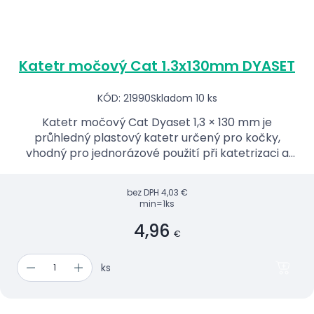
Katetr močový Cat 1.3x130mm DYASET
KÓD: 21990
Skladom 10 ks
Katetr močový Cat Dyaset 1,3 × 130 mm je
průhledný plastový katetr určený pro kočky,
vhodný pro jednorázové použití při katetrizaci a
odběru moči.
bez DPH
4,03 €
min=1ks
4,96
€
ks