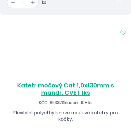
ks
Katetr močový Cat 1,0x130mm s
mandr. CVET 1ks
KÓD: 65337
Skladom 10+ ks
Flexibilní polyethylenové močové katétry pro
kočky.