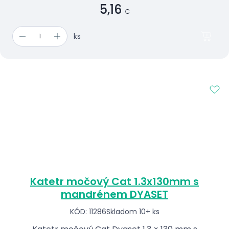
5,16
€
ks
Katetr močový Cat 1.3x130mm s
mandrénem DYASET
KÓD: 11286
Skladom 10+ ks