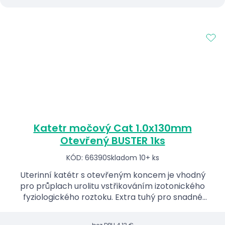
Katetr močový Cat 1.0x130mm
Otevřený BUSTER 1ks
KÓD: 66390
Skladom 10+ ks
Uterinní katétr s otevřeným koncem je vhodný
pro průplach urolitu vstřikováním izotonického
fyziologického roztoku. Extra tuhý pro snadné
zavedení.