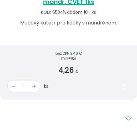
mandr. CVET 1ks
KÓD: 65341
Skladom 10+ ks
Močový katetr pro kočky s mandrénem.
bez DPH
3,46 €
min=1ks
4,26
€
ks