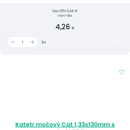
bez DPH
3,46 €
min=1ks
4,26
€
ks
Katetr močový Cat 1,33x130mm s