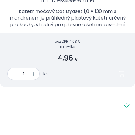
KÓD: 17355
Skladom 10+ ks
Katetr močový Cat Dyaset 1,0 × 130 mm s
mandrénem je průhledný plastový katetr určený
pro kočky, vhodný pro přesné a šetrné zavedení
při katetrizaci.
bez DPH
4,03 €
min=1ks
4,96
€
ks