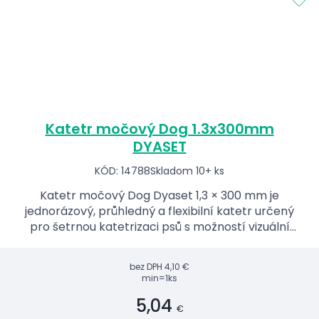
Katetr močový Dog 1.3x300mm
DYASET
KÓD: 14788
Skladom 10+ ks
Katetr močový Dog Dyaset 1,3 × 300 mm je
jednorázový, průhledný a flexibilní katetr určený
pro šetrnou katetrizaci psů s možností vizuální
kontroly průtoku moči.
bez DPH
4,10 €
min=1ks
5,04
€