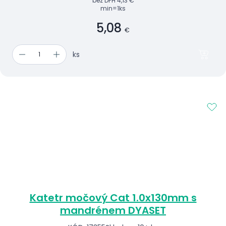
bez DPH
4,13 €
min=1ks
5,08
€
ks
Katetr močový Cat 1.0x130mm s
mandrénem DYASET