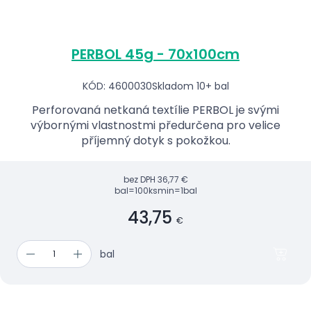
PERBOL 45g - 70x100cm
KÓD: 4600030
Skladom 10+ bal
Perforovaná netkaná textílie PERBOL je svými
výbornými vlastnostmi předurčena pro velice
příjemný dotyk s pokožkou.
bez DPH
36,77 €
bal=100ks
min=1bal
43,75
€
bal