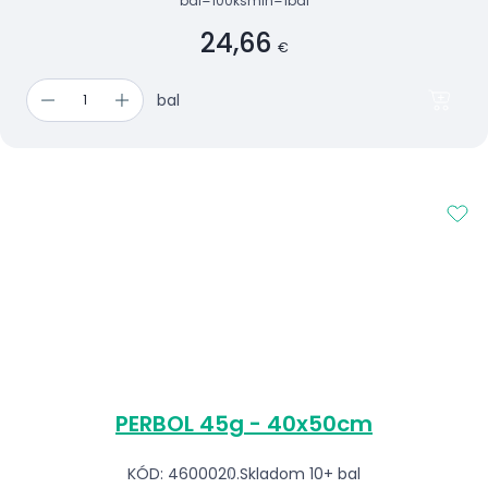
bal=100ks
min=1bal
24,66
€
bal
PERBOL 45g - 40x50cm
KÓD: 4600020.
Skladom 10+ bal