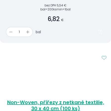
bez DPH
5,54 €
bal=200ks
min=1bal
6,82
€
bal
Non-Woven, přířezy z netkané textilie,
30 x 40 cm (100 ks)