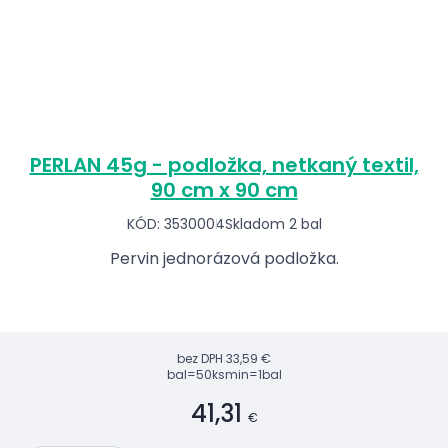
PERLAN 45g - podložka, netkaný textil,
90 cm x 90 cm
KÓD: 3530004
Skladom 2 bal
Pervin jednorázová podložka.
bez DPH
33,59 €
bal=50ks
min=1bal
41,31
€