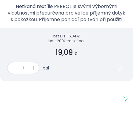
Netkaná textílie PERBOL je svými výbornými
vlastnostmi předurčena pro velice příjemný dotyk
s pokožkou. Příjemně pohladí po tváři při použití
jako povlaku na límce a podpěrky hlavy u lehátek.
bez DPH
16,04 €
bal=200ks
min=1bal
19,09
€
bal