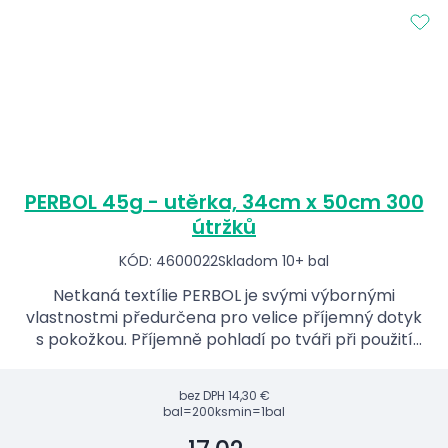
PERBOL 45g - utěrka, 34cm x 50cm 300
útržků
KÓD: 4600022
Skladom 10+ bal
Netkaná textílie PERBOL je svými výbornými
vlastnostmi předurčena pro velice příjemný dotyk
s pokožkou. Příjemně pohladí po tváři při použití
jako povlaku na límce a podpěrky hlavy u lehátek.
bez DPH
14,30 €
bal=200ks
min=1bal