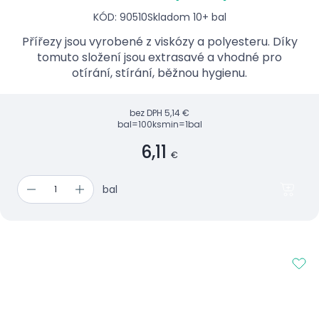
KÓD: 90510
Skladom 10+ bal
Přířezy jsou vyrobené z viskózy a polyesteru. Díky
tomuto složení jsou extrasavé a vhodné pro
otírání, stírání, běžnou hygienu.
bez DPH
5,14 €
bal=100ks
min=1bal
6,11
€
bal