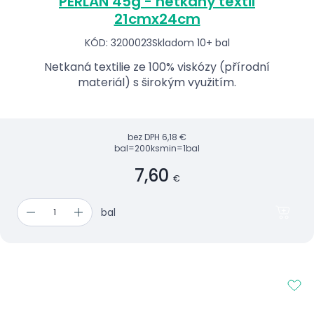
PERLAN 45g - netkaný textil
21cmx24cm
KÓD: 3200023
Skladom 10+ bal
Netkaná textilie ze 100% viskózy (přírodní
materiál) s širokým využitím.
bez DPH
6,18 €
bal=200ks
min=1bal
7,60
€
bal