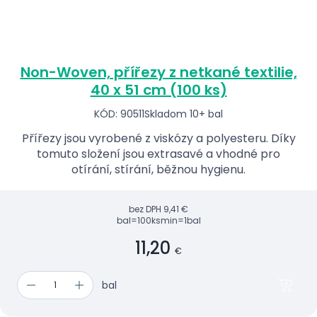
Non-Woven, přířezy z netkané textilie,
40 x 51 cm (100 ks)
KÓD: 90511
Skladom 10+ bal
Přířezy jsou vyrobené z viskózy a polyesteru. Díky
tomuto složení jsou extrasavé a vhodné pro
otírání, stírání, běžnou hygienu.
bez DPH
9,41 €
bal=100ks
min=1bal
11,20
€
bal