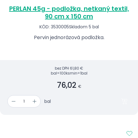
PERLAN 45g - podložka, netkaný textil,
90 cm x 150 cm
KÓD: 3530005
Skladom 5 bal
Pervin jednorázová podložka.
bez DPH
61,80 €
bal=100ks
min=1bal
76,02
€
bal