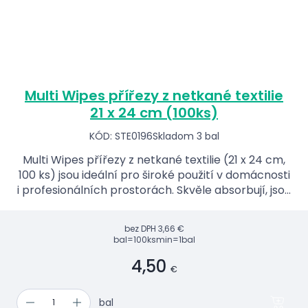
Multi Wipes přířezy z netkané textilie
21 x 24 cm (100ks)
KÓD: STE0196
Skladom 3 bal
Multi Wipes přířezy z netkané textilie (21 x 24 cm,
100 ks) jsou ideální pro široké použití v domácnosti
i profesionálních prostorách. Skvěle absorbují, jsou
odolné a šetrné k pokožce.
bez DPH
3,66 €
bal=100ks
min=1bal
4,50
€
bal