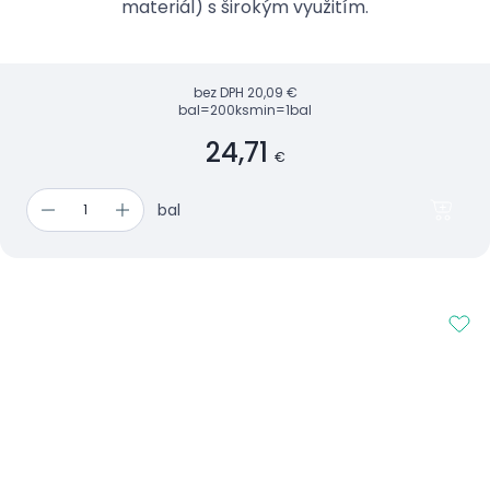
materiál) s širokým využitím.
bez DPH
20,09 €
bal=200ks
min=1bal
24,71
€
bal