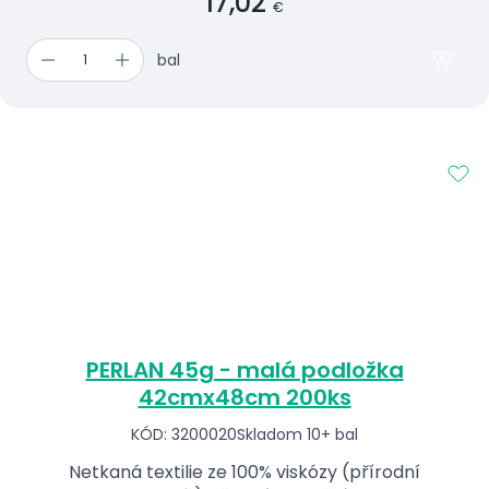
17,02
€
bal
PERLAN 45g - malá podložka
42cmx48cm 200ks
KÓD: 3200020
Skladom 10+ bal
Netkaná textilie ze 100% viskózy (přírodní