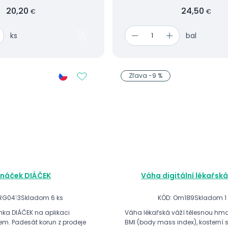
20,20
24,50
€
€
ks
bal
Zľava -9 %
náček DIÁČEK
Váha digitální lékařská
RG0413
Skladom 6 ks
KÓD: Om189
Skladom 1
ka DIÁČEK na aplikaci
Váha lékařská váží tělesnou hmot
 prodeje
BMI (body mass index), kosterní 