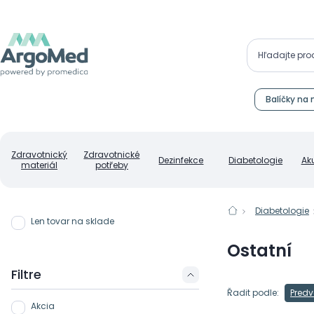
Balíčky na 
Zdravotnický
Zdravotnické
Dezinfekce
Diabetologie
Ak
materiál
potřeby
Diabetologie
Len tovar na sklade
Ostatní
Filtre
Řadit podle:
Predv
Akcia