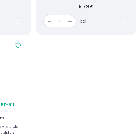
9,79
€
bal
 BF-511
 ks
nost, tuk,
svalstvo.