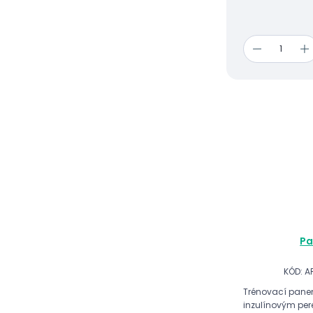
Pa
KÓD: A
Trénovací panen
inzulínovým perem. Padesát korun z