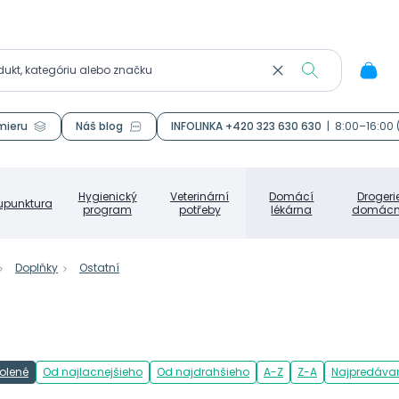
mieru
Náš blog
INFOLINKA +420 323 630 630
|
8:00–16:00
Hygienický
Veterinární
Domácí
Drogeri
upunktura
program
potřeby
lékárna
domácn
Doplňky
Ostatní
olené
Od najlacnejšieho
Od najdrahšieho
A-Z
Z-A
Najpredávan