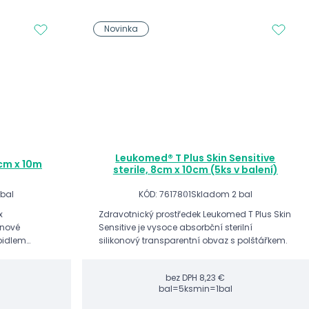
Novinka
Leukomed® T Plus Skin Sensitive
cm x 10m
sterile, 8cm x 10cm (5ks v balení)
 bal
KÓD: 7617801
Skladom 2 bal
x
Zdravotnický prostředek Leukomed T Plus Skin
anové
Sensitive je vysoce absorbční sterilní
pidlem
silikonový transparentní obvaz s polštářkem.
há
ním.
bez DPH
8,23 €
bal=5ks
min=1bal