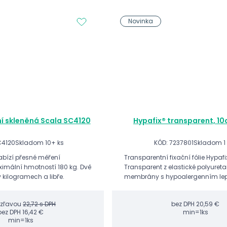
Novinka
ní skleněná Scala SC4120
Hypafix® transparent, 10
C4120
Skladom 10+ ks
KÓD: 7237801
Skladom 1
bízí přesné měření
Transparentní fixační fólie Hypafi
imální hmotností 180 kg. Dvě
Transparent z elastické polyuret
v kilogramech a libře.
membrány s hypoalergenním le
chrání kůži, je prodyšná a pomá
předcházet jejímu poškození tře
 zľavou
22,72 s DPH
bez DPH
20,59 €
bez DPH
16,42 €
min=1ks
min=1ks