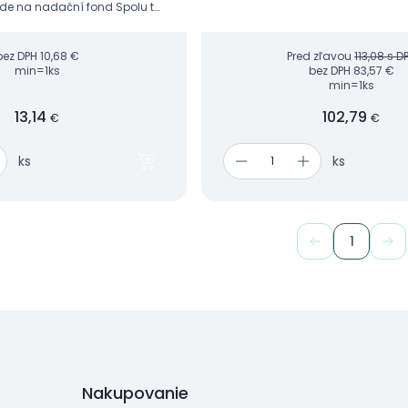
de na nadační fond Spolu to
bez DPH
10,68 €
Pred zľavou
113,08 s D
min=1ks
bez DPH
83,57 €
min=1ks
13,14
102,79
€
€
ks
ks
1
Nakupovanie