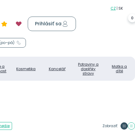
0
Prihlásiť sa
Košík
0,00 €
 (po–pá)
Potraviny a
e a
Matka a
Kosmetika
Kancelář
doplňky
ost
dítě
stravy
ejšie
Zobraziť: