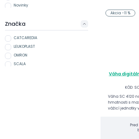
Novinky
Akcia -11 %
Značka
CATCAREDIA
LEUKOPLAST
OMRON
SCALA
Váha digitál
KÓD: S
Váha SC 4120 na
hmotnosti s max
vážicí jednotky 
Pred