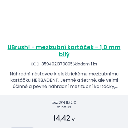
UBrush! - mezizubní kartáček - 1,0 mm
bílý
KÓD: 8594021370805
Skladom 1 ks
Náhradní nástavce k elektrickému mezizubnímu
kartáčku HERBADENT. Jemné a šetrné, ale velmi
účinné a pevné náhradní mezizubní kartáčky,
které jsou ve více velikostech.
bez DPH
11,72 €
min=1ks
14,42
€