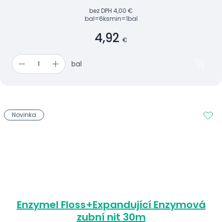
bez DPH
4,00 €
bal=6ks
min=1bal
4,92
€
bal
Novinka
Enzymel Floss+Expandující Enzymová
zubní nit 30m