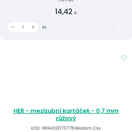
min=1ks
14,42
€
ks
HER - mezizubní kartáček - 0,7 mm
růžový
KÓD: 8594021370775
Skladom 2 ks