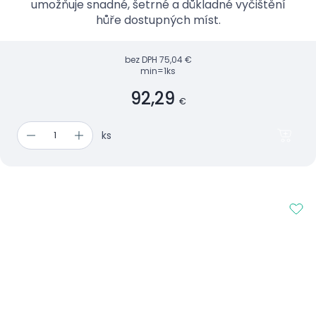
umožňuje snadné, šetrné a důkladné vyčištění
hůře dostupných míst.
bez DPH
75,04 €
min=1ks
92,29
€
ks