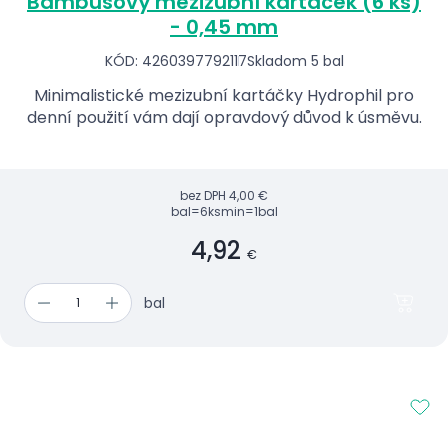
Bambusový mezizubní kartáček (6 ks)
- 0,45 mm
KÓD: 4260397792117
Skladom 5 bal
Minimalistické mezizubní kartáčky Hydrophil pro
denní použití vám dají opravdový důvod k úsměvu.
bez DPH
4,00 €
bal=6ks
min=1bal
4,92
€
bal