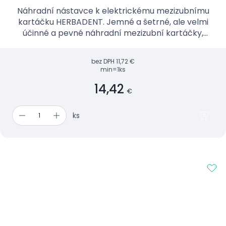
Náhradní nástavce k elektrickému mezizubnímu
kartáčku HERBADENT. Jemné a šetrné, ale velmi
účinné a pevné náhradní mezizubní kartáčky,
které jsou ve více velikostech.
bez DPH
11,72 €
min=1ks
14,42
€
ks