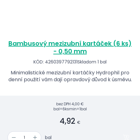
Bambusový mezizubní kartáček (6 ks)
- 0,50 mm
KÓD: 4260397792131
Skladom 1 bal
Minimalistické mezizubní kartáčky Hydrophil pro
denní použití vám dají opravdový důvod k úsměvu.
bez DPH
4,00 €
bal=6ks
min=1bal
4,92
€
bal