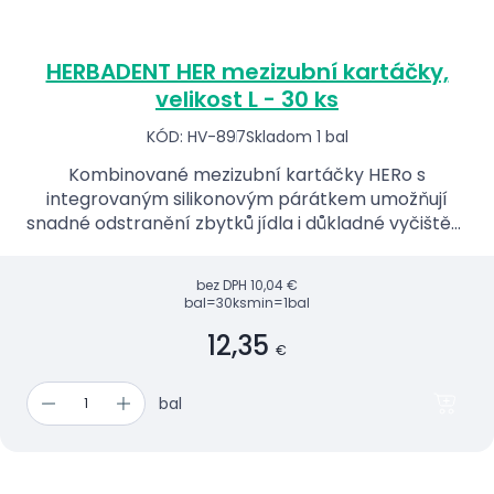
HERBADENT HER mezizubní kartáčky,
velikost L - 30 ks
KÓD: HV-897
Skladom 1 bal
Kombinované mezizubní kartáčky HERo s
integrovaným silikonovým párátkem umožňují
snadné odstranění zbytků jídla i důkladné vyčištění
mezizubních prostor. Jsou vhodné pro každodenní
péči včetně použití...
bez DPH
10,04 €
bal=30ks
min=1bal
12,35
€
bal