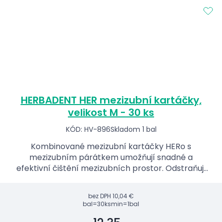
HERBADENT HER mezizubní kartáčky,
velikost M - 30 ks
KÓD: HV-896
Skladom 1 bal
Kombinované mezizubní kartáčky HERo s
mezizubním párátkem umožňují snadné a
efektivní čištění mezizubních prostor. Odstraňují
zbytky jídla, čistí i hůře dostupná místa a jsou
vhodné i pro péči o impla...
bez DPH
10,04 €
bal=30ks
min=1bal