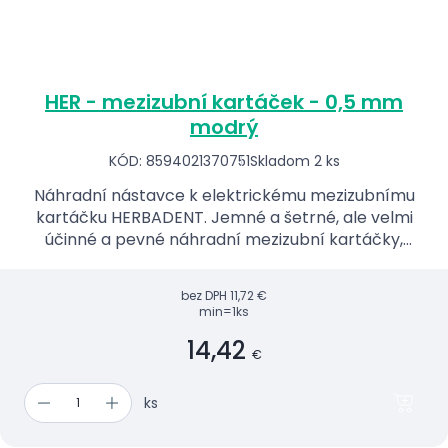
HER - mezizubní kartáček - 0,5 mm
modrý
KÓD: 8594021370751
Skladom 2 ks
Náhradní nástavce k elektrickému mezizubnímu
kartáčku HERBADENT. Jemné a šetrné, ale velmi
účinné a pevné náhradní mezizubní kartáčky,
které jsou ve více velikostech.
bez DPH
11,72 €
min=1ks
14,42
€
ks