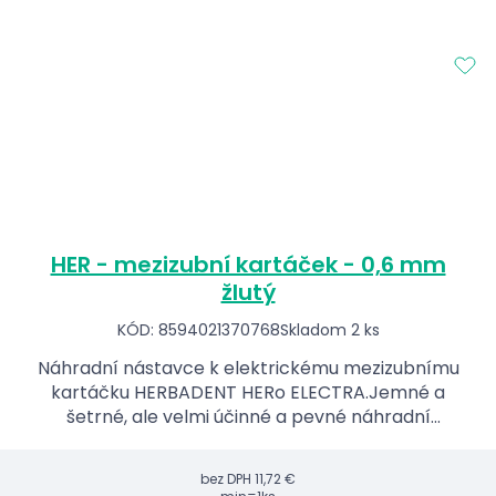
HER - mezizubní kartáček - 0,6 mm
žlutý
KÓD: 8594021370768
Skladom 2 ks
Náhradní nástavce k elektrickému mezizubnímu
kartáčku HERBADENT HERo ELECTRA.Jemné a
šetrné, ale velmi účinné a pevné náhradní
mezizubní kartáčky, které jsou ve více velikostech.
bez DPH
11,72 €