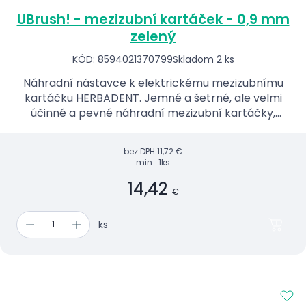
UBrush! - mezizubní kartáček - 0,9 mm
zelený
KÓD: 8594021370799
Skladom 2 ks
Náhradní nástavce k elektrickému mezizubnímu
kartáčku HERBADENT. Jemné a šetrné, ale velmi
účinné a pevné náhradní mezizubní kartáčky,
které jsou ve více velikostech.
bez DPH
11,72 €
min=1ks
14,42
€
ks