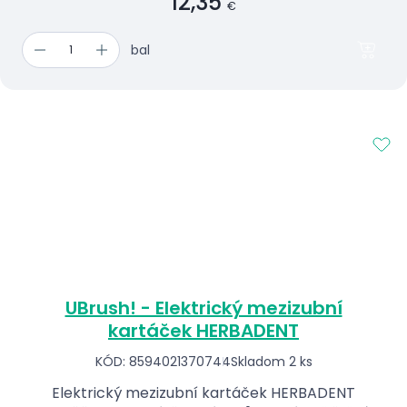
12,35
€
bal
UBrush! - Elektrický mezizubní
kartáček HERBADENT
KÓD: 8594021370744
Skladom 2 ks
Elektrický mezizubní kartáček HERBADENT