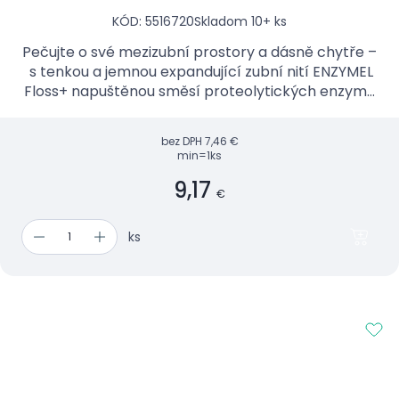
KÓD: 5516720
Skladom 10+ ks
Pečujte o své mezizubní prostory a dásně chytře –
s tenkou a jemnou expandující zubní nití ENZYMEL
Floss+ napuštěnou směsí proteolytických enzymů
a antiseptika chlorhexidinu.
bez DPH
7,46 €
min=1ks
9,17
€
ks