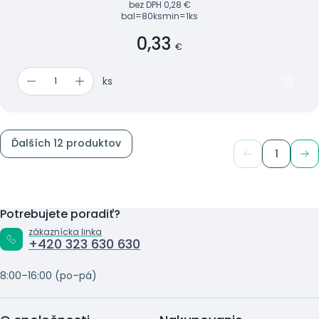
bez DPH
0,28 €
bal=80ks
min=1ks
0,33
€
ks
Ďalších 12 produktov
1
Potrebujete poradiť?
zákaznícka linka
+420 323 630 630
8:00–16:00 (po–pá)