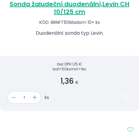
Sonda žaludeční duodenální,Levin CH
10/125 cm
KÓD: BRNFT10
Skladom 10+ ks
Duodenální sonda typ Levin.
bez DPH
1,15 €
bal=50ks
min=1ks
1,36
€
ks