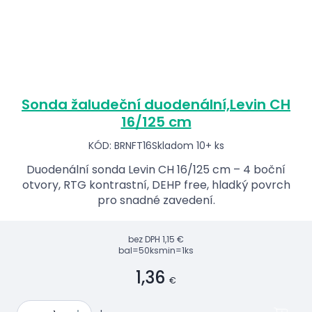
Sonda žaludeční duodenální,Levin CH
16/125 cm
KÓD: BRNFT16
Skladom 10+ ks
Duodenální sonda Levin CH 16/125 cm – 4 boční
otvory, RTG kontrastní, DEHP free, hladký povrch
pro snadné zavedení.
bez DPH
1,15 €
bal=50ks
min=1ks
1,36
€