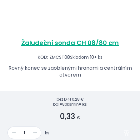
Žaludeční sonda CH 08/80 cm
KÓD: ZMCST08
Skladom 10+ ks
Rovný konec se zaoblenými hranami a centrálním
otvorem
bez DPH
0,28 €
bal=80ks
min=1ks
0,33
€
ks