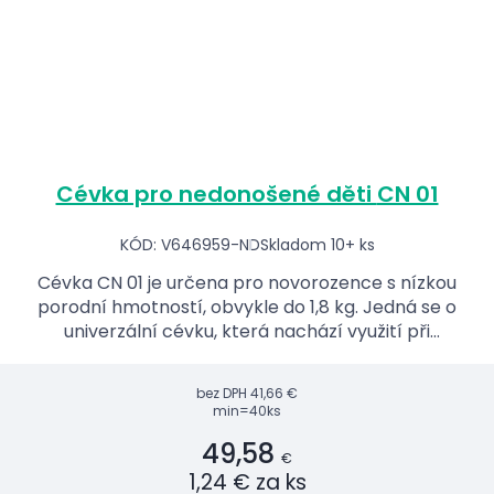
Cévka pro nedonošené děti CN 01
KÓD: V646959-ND
Skladom 10+ ks
Cévka CN 01 je určena pro novorozence s nízkou
porodní hmotností, obvykle do 1,8 kg. Jedná se o
univerzální cévku, která nachází využití při
enterální výživě a podle určeného účelu výrobku
také při kr...
bez DPH
41,66 €
min=40ks
49,58
€
1,24 € za ks