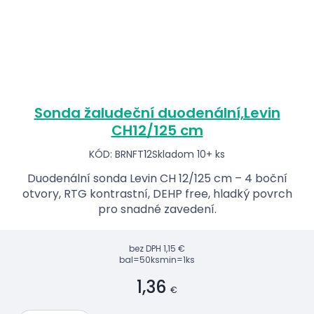
Sonda žaludeční duodenální,Levin
CH12/125 cm
KÓD: BRNFT12
Skladom 10+ ks
Duodenální sonda Levin CH 12/125 cm – 4 boční
otvory, RTG kontrastní, DEHP free, hladký povrch
pro snadné zavedení.
bez DPH
1,15 €
bal=50ks
min=1ks
1,36
€