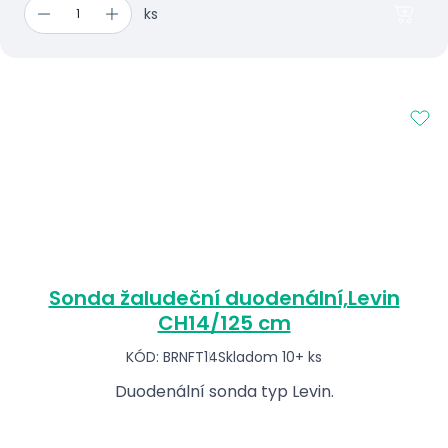
ks
Sonda žaludeční duodenální,Levin
CH14/125 cm
KÓD: BRNFT14
Skladom 10+ ks
Duodenální sonda typ Levin.