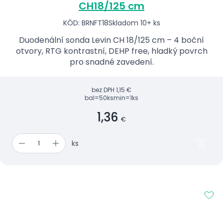
CH18/125 cm
KÓD: BRNFT18
Skladom 10+ ks
Duodenální sonda Levin CH 18/125 cm – 4 boční
otvory, RTG kontrastní, DEHP free, hladký povrch
pro snadné zavedení.
bez DPH
1,15 €
bal=50ks
min=1ks
1,36
€
ks