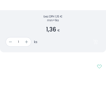
bez DPH
1,15 €
min=1ks
1,36
€
ks