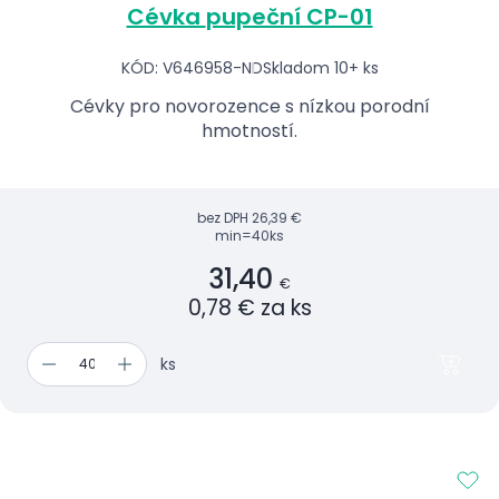
Cévka pupeční CP-01
KÓD: V646958-ND
Skladom 10+ ks
Cévky pro novorozence s nízkou porodní
hmotností.
bez DPH
26,39 €
min=40ks
31,40
€
0,78 € za ks
ks