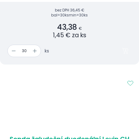
bez DPH
36,45 €
bal=30ks
min=30ks
43,38
€
1,45 € za ks
ks