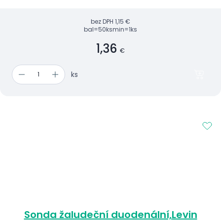
bez DPH
1,15 €
bal=50ks
min=1ks
1,36
€
ks
Sonda žaludeční duodenální,Levin