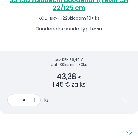
Sonda žaludeční duodenální,Levin CH
22/125 cm
KÓD: BRNFT22
Skladom 10+ ks
Duodenální sonda typ Levin.
bez DPH
36,45 €
bal=30ks
min=30ks
43,38
€
1,45 € za ks
ks