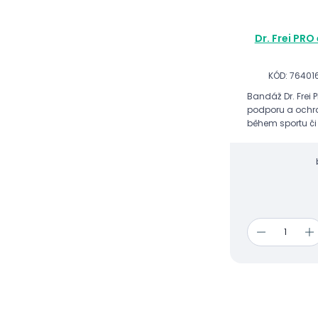
Dr. Frei PRO
KÓD: 76401
Bandáž Dr. Frei 
podporu a ochra
během sportu či 
vhodná jako pre
(volnosti) či jiný