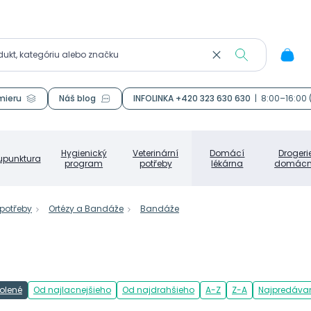
mieru
Náš blog
INFOLINKA +420 323 630 630
|
8:00–16:00
Hygienický
Veterinární
Domácí
Drogeri
upunktura
program
potřeby
lékárna
domácn
 potřeby
Ortézy a Bandáže
Bandáže
olené
Od najlacnejšieho
Od najdrahšieho
A-Z
Z-A
Najpredávan