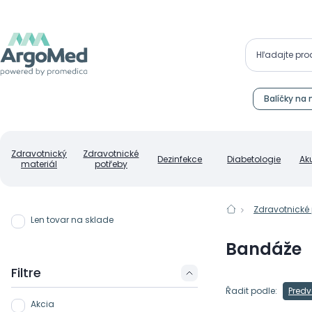
Balíčky na 
Zdravotnický
Zdravotnické
Dezinfekce
Diabetologie
Ak
materiál
potřeby
Zdravotnické
Len tovar na sklade
Bandáže
Filtre
Řadit podle:
Predv
Akcia