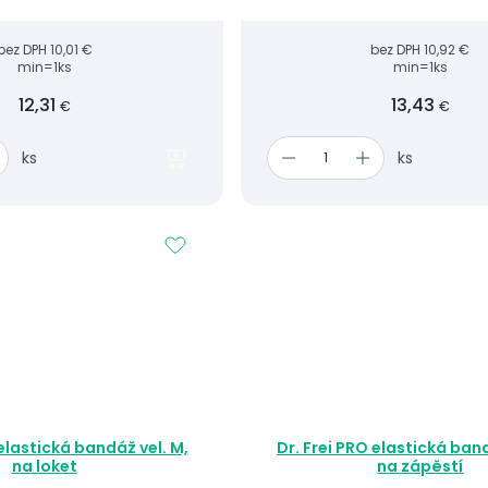
estability zápěstí při sportu či
ch a...
bez DPH
10,01 €
bez DPH
10,92 €
min=1ks
min=1ks
12,31
13,43
€
€
ks
ks
 elastická bandáž vel. M,
Dr. Frei PRO elastická band
na loket
na zápěstí