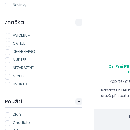
Novinky
Značka
AVICENUM
CATELL
DR-FREI-PRO
MUELLER
Dr. Frei P
NEZAŘAZENÉ
STYLIES
KÓD: 76401
SVORTO
Bandáž Dr. Frei 
úrazů při sportu
Použití
Dlaň
Chodidlo