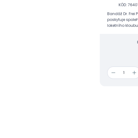
KÓD: 7640
Bandáž Dr. Frei 
poskytuje spole
loketního kloubu
fyzických aktivit.