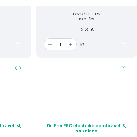
vhodná jako prevence vazivové laxity
(volnosti) či jiných zranění kotníku...
bez DPH
10,01 €
min=1ks
12,31
€
ks
áž vel. M,
Dr. Frei PRO elastická bandáž vel. S,
na koleno