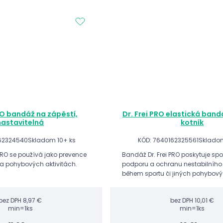
RO bandáž na zápěstí,
Dr. Frei PRO elastická bandá
nastavitelná
kotník
62324540
Skladom 10+ ks
KÓD: 7640162325561
Skladom
PRO se používá jako prevence
Bandáž Dr. Frei PRO poskytuje spo
 a pohybových aktivitách.
podporu a ochranu nestabilního 
během sportu či jiných pohybovýc
vhodná jako prevence vazivové l
(volnosti) či jiných zranění kotníku
bez DPH
8,97 €
bez DPH
10,01 €
min=1ks
min=1ks