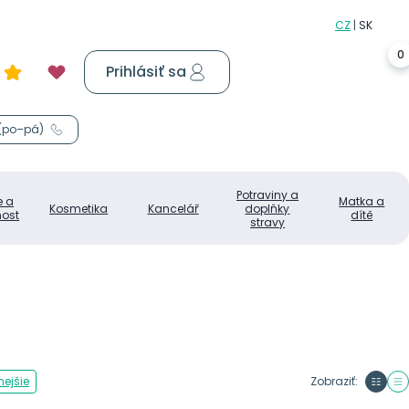
0
Prihlásiť sa
Košík
0,00 €
 (po–pá)
Potraviny a
e a
Matka a
Kosmetika
Kancelář
doplňky
ost
dítě
stravy
ejšie
Zobraziť: