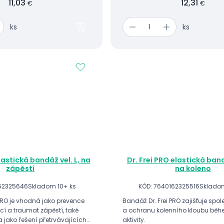
11,03
12,31
€
€
ks
ks
lastická bandáž vel. L, na
Dr. Frei PRO elastická band
zápěstí
na koleno
62325646
Skladom 10+ ks
KÓD: 7640162325516
Skladom
 PRO je vhodná jako prevence
Bandáž Dr. Frei PRO zajišťuje spo
cí a traumat zápěstí, také
a ochranu kolenního kloubu běh
 jako řešení přetrvávajících
aktivity.