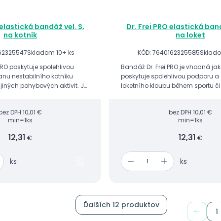
 elastická bandáž vel. S,
Dr. Frei PRO elastická band
na kotník
na loket
62325547
Skladom 10+ ks
KÓD: 7640162325585
Sklado
PRO poskytuje spolehlivou
Bandáž Dr. Frei PRO je vhodná ja
nu nestabilního kotníku
poskytuje spolehlivou podporu 
jiných pohybových aktivit. Je
loketního kloubu během sportu či
vence vazivové laxity
fyzických aktivit.
ch zranění kotníku...
bez DPH
10,01 €
bez DPH
10,01 €
min=1ks
min=1ks
12,31
12,31
€
€
ks
ks
Ďalších 12 produktov
1