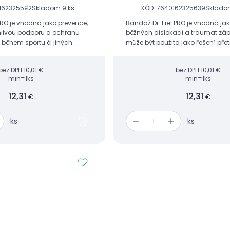
162325592
Skladom 9 ks
KÓD: 7640162325639
Sklado
PRO je vhodná jako prevence,
Bandáž Dr. Frei PRO je vhodná ja
hlivou podporu a ochranu
běžných dislokací a traumat zápě
 během sportu či jiných
může být použita jako řešení pře
bolestí a mírné nestability zápěstí
jiných pohybových a...
bez DPH
10,01 €
bez DPH
10,01 €
min=1ks
min=1ks
12,31
12,31
€
€
ks
ks