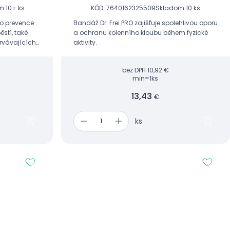
m 10+ ks
KÓD: 7640162325509
Skladom 10 ks
ko prevence
Bandáž Dr. Frei PRO zajišťuje spolehlivou oporu
stí, také
a ochranu kolenního kloubu během fyzické
trvávajících
aktivity.
 při sportu či
bez DPH
10,92 €
min=1ks
13,43
€
ks