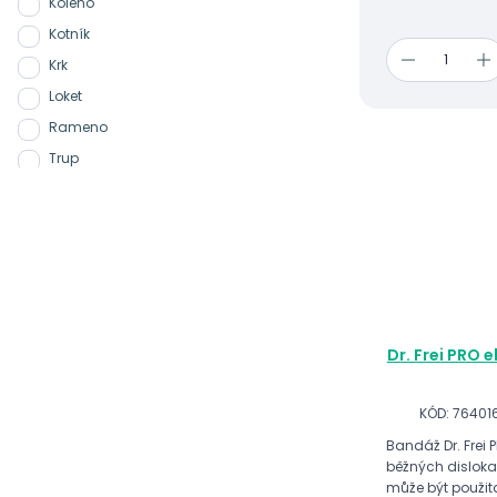
Koleno
Kotník
Krk
Loket
Rameno
Trup
Zápěstí
Dr. Frei PRO e
KÓD: 76401
Bandáž Dr. Frei
běžných disloka
může být použita