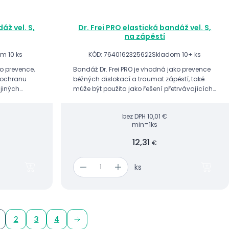
áž vel. S,
Dr. Frei PRO elastická bandáž vel. S,
na zápěstí
m 10 ks
KÓD: 7640162325622
Skladom 10+ ks
ko prevence,
Bandáž Dr. Frei PRO je vhodná jako prevence
a ochranu
běžných dislokací a traumat zápěstí, také
 jiných
může být použita jako řešení přetrvávajících
bolestí a mírné nestability zápěstí při sportu či
jiných pohybových a...
bez DPH
10,01 €
min=1ks
12,31
€
ks
2
3
4