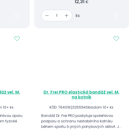
12,31
€
ks
áž vel. M,
Dr. Frei PRO elastická bandáž vel. M,
na kotník
 10+ ks
KÓD: 7640162325554
Skladom 10+ ks
lehlivou oporu
Bandáž Dr. Frei PRO poskytuje spolehlivou
em fyzické
podporu a ochranu nestabilního kotníku
během sportu či jiných pohybových aktivit. Je