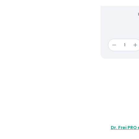
bolestí a mírné n
jiných pohybový
Dr. Frei PRO