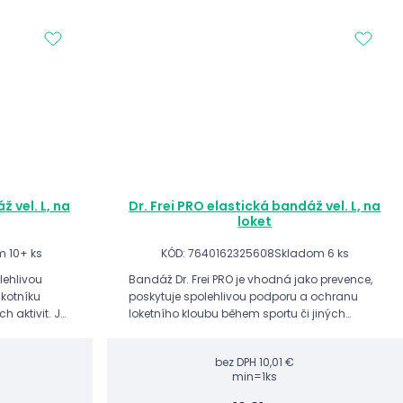
ž vel. L, na
Dr. Frei PRO elastická bandáž vel. L, na
loket
 10+ ks
KÓD: 7640162325608
Skladom 6 ks
lehlivou
Bandáž Dr. Frei PRO je vhodná jako prevence,
kotníku
poskytuje spolehlivou podporu a ochranu
h aktivit. Je
loketního kloubu během sportu či jiných
axity
fyzických aktivit.
...
bez DPH
10,01 €
min=1ks