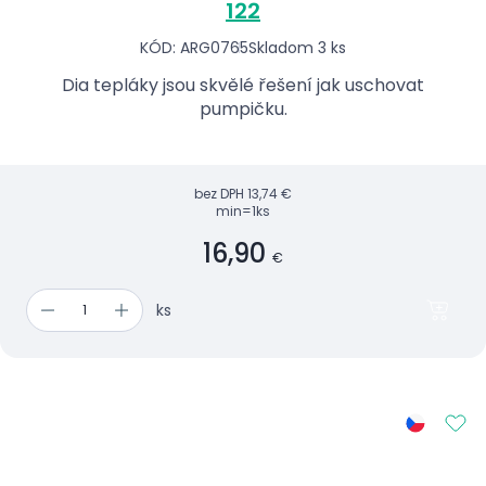
122
KÓD: ARG0765
Skladom 3 ks
Dia tepláky jsou skvělé řešení jak uschovat
pumpičku.
bez DPH
13,74 €
min=1ks
16,90
€
ks