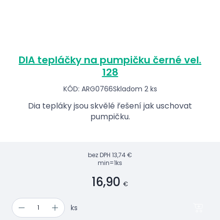
DIA tepláčky na pumpičku černé vel.
128
KÓD: ARG0766
Skladom 2 ks
Dia tepláky jsou skvělé řešení jak uschovat
pumpičku.
bez DPH
13,74 €
min=1ks
16,90
€
ks