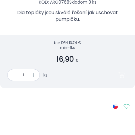
KÓD: ARG0768
Skladom 3 ks
Dia tepláky jsou skvělé řešení jak uschovat
pumpičku.
bez DPH
13,74 €
min=1ks
16,90
€
ks