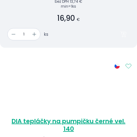
bez DPH
13,74 €
min=1ks
16,90
€
ks
DIA tepláčky na pumpičku černé vel.
140