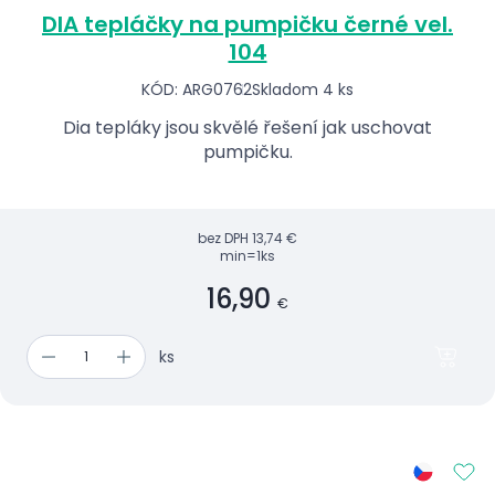
DIA tepláčky na pumpičku černé vel.
104
KÓD: ARG0762
Skladom 4 ks
Dia tepláky jsou skvělé řešení jak uschovat
pumpičku.
bez DPH
13,74 €
min=1ks
16,90
€
ks