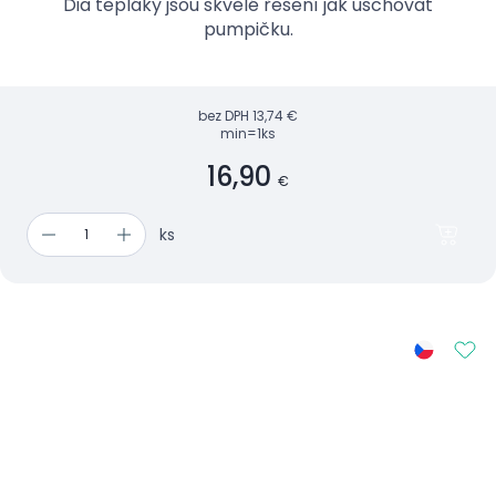
Dia tepláky jsou skvělé řešení jak uschovat
pumpičku.
bez DPH
13,74 €
min=1ks
16,90
€
ks