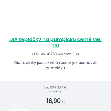
DIA tepláčky na pumpičku černé vel.
110
KÓD: ARG0763
Skladom 3 ks
Dia tepláky jsou skvělé řešení jak uschovat
pumpičku.
bez DPH
13,74 €
min=1ks
16,90
€