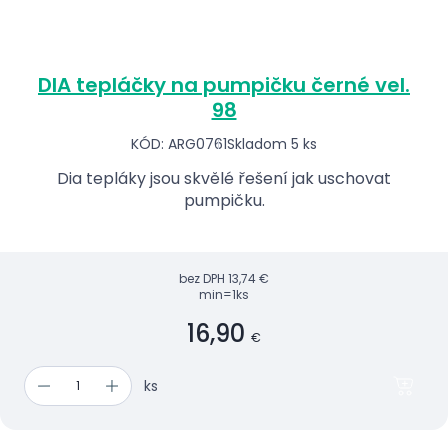
DIA tepláčky na pumpičku černé vel.
98
KÓD: ARG0761
Skladom 5 ks
Dia tepláky jsou skvělé řešení jak uschovat
pumpičku.
bez DPH
13,74 €
min=1ks
16,90
€
ks