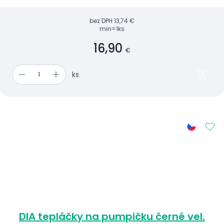
bez DPH
13,74 €
min=1ks
16,90
€
ks
DIA tepláčky na pumpičku černé vel.