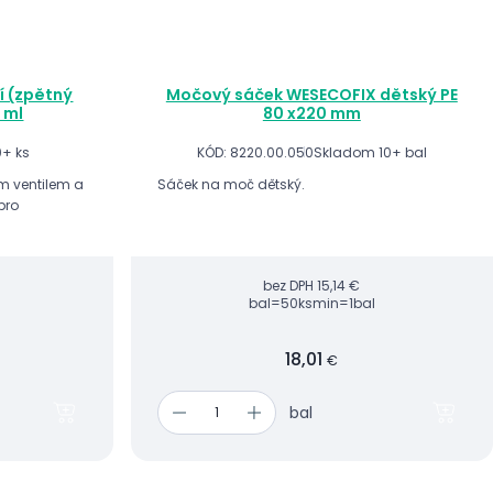
í (zpětný
Močový sáček WESECOFIX dětský PE
 ml
80 x220 mm
0+ ks
KÓD: 8220.00.050
Skladom 10+ bal
ým ventilem a
Sáček na moč dětský.
pro
bez DPH
15,14 €
bal=50ks
min=1bal
18,01
€
bal