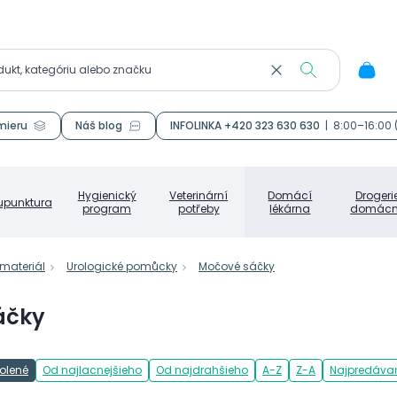
mieru
Náš blog
INFOLINKA +420 323 630 630
|
8:00–16:00
Hygienický
Veterinární
Domácí
Drogeri
upunktura
program
potřeby
lékárna
domácn
materiál
Urologické pomůcky
Močové sáčky
áčky
olené
Od najlacnejšieho
Od najdrahšieho
A-Z
Z-A
Najpredávan