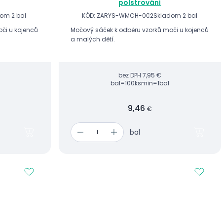
polstrování
om 2 bal
KÓD: ZARYS-WMCH-002
Skladom 2 bal
či u kojenců
Močový sáček k odběru vzorků moči u kojenců
a malých dětí.
bez DPH
7,95 €
bal=100ks
min=1bal
9,46
€
bal