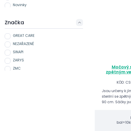
Novinky
Značka
GREAT CARE
NEZAŘAZENÉ
SINAPI
ZARYS
Močový s
ZMC
zpětným ve
KÓD: CS
Jsou určeny k jí
sterilní se zpět
90 cm. Sáčky js
zavěšení sáčku pomo
kód: UPHR
bal=10k