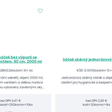
áček bez výpusti se
Sáček sběrný jednorázový 
ntilem, 90 cm, 2000 ml
UBN2L
Skladom 10+ ks
KÓD: D 001
Skladom 10+
mání sekretů, objem 2000 ml,
Jednorázový sběrný sáček o obje
ným ventilem a délkou hadice
ideální pro hygienické a bezpečné
ou vybaveny zavěsnými oky k
cí džáku ramínka -
 na lůžko pacienta...
bez DPH
3,47 €
bez DPH
2,36 €
s
kart=250ks
min=10ks
kart=20ks
min=1ks