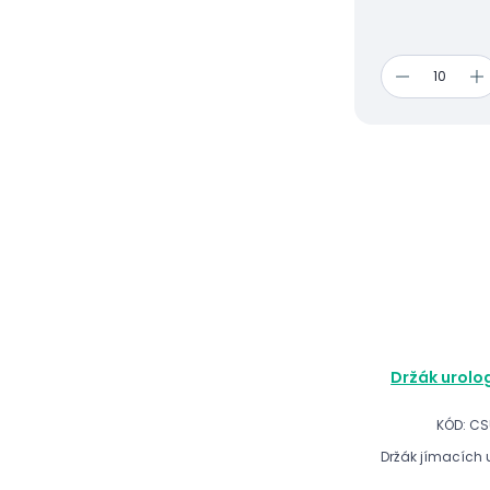
Držák urolo
KÓD: CS
Držák jímacích 