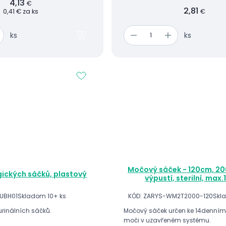
4,13
€
2,81
0,41 € za ks
€
ks
ks
Močový sáček - 120cm, 20
gických sáčků, plastový
výpustí, sterilní, max.
UBH01
Skladom 10+ ks
KÓD: ZARYS-WM2T2000-120
Skl
urinálních sáčků.
Močový sáček určen ke 14denním
moči v uzavřeném systému.