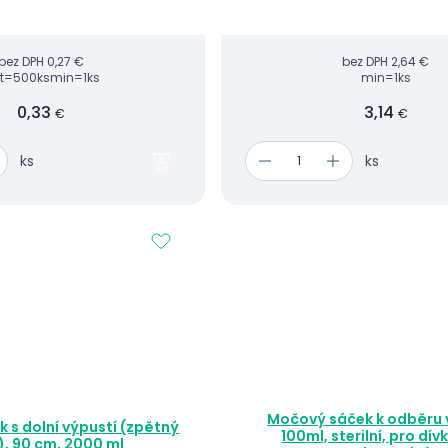
bez DPH
0,27 €
bez DPH
2,64 €
rt=500ks
min=1ks
min=1ks
0,33
3,14
€
€
ks
ks
Močový sáček k odběru 
ětný
100ml, sterilní, pro dív
l), 90 cm, 2000 ml