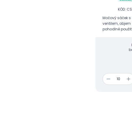
KÓD: CS
Močový sáček s 
ventilem, objem
pohodlné použití
b