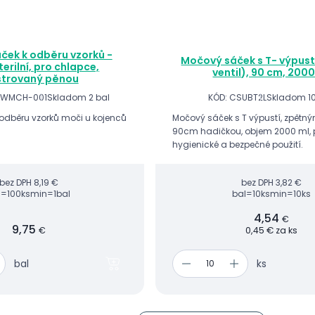
ček k odběru vzorků -
Močový sáček s T- výpust
terilní, pro chlapce,
ventil), 90 cm, 2000
strovaný pěnou
-WMCH-001
Skladom 2 bal
KÓD: CSUBT2L
Skladom 1
odběru vzorků moči u kojenců
Močový sáček s T výpustí, zpětn
90cm hadičkou, objem 2000 ml, 
hygienické a bezpečné použití.
bez DPH
8,19 €
bez DPH
3,82 €
l=100ks
min=1bal
bal=10ks
min=10ks
4,54
€
9,75
€
0,45 € za ks
bal
ks