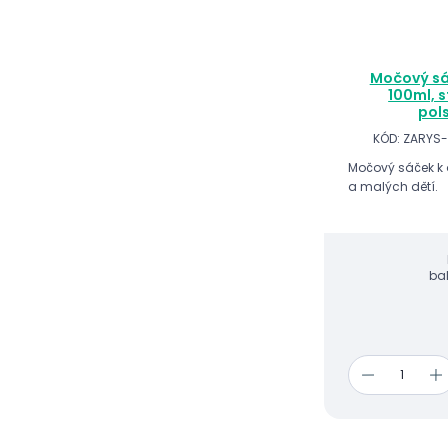
Močový sá
100ml, s
pol
KÓD: ZARYS
Močový sáček k 
a malých dětí.
ba