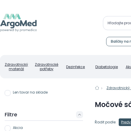
Balíčky na 
Zdravotnický
Zdravotnické
Dezinfekce
Diabetologie
Ak
materiál
potřeby
Zdravotnický 
Len tovar na sklade
Močové s
Filtre
Řadit podle:
Predv
Akcia