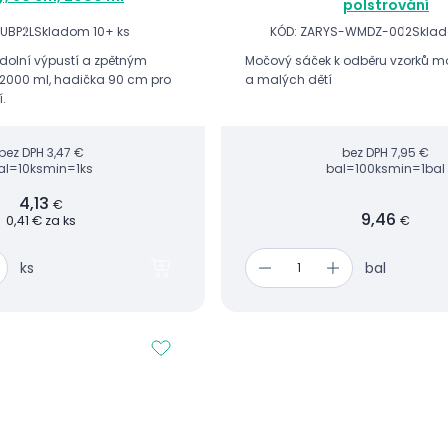
polstrování
UBP2L
Skladom 10+ ks
KÓD: ZARYS-WMDZ-002
Sklad
dolní výpustí a zpětným
Močový sáček k odběru vzorků mo
 2000 ml, hadička 90 cm pro
a malých dětí
.
bez DPH
3,47 €
bez DPH
7,95 €
al=10ks
min=1ks
bal=100ks
min=1bal
4,13
€
9,46
0,41 € za ks
€
ks
bal