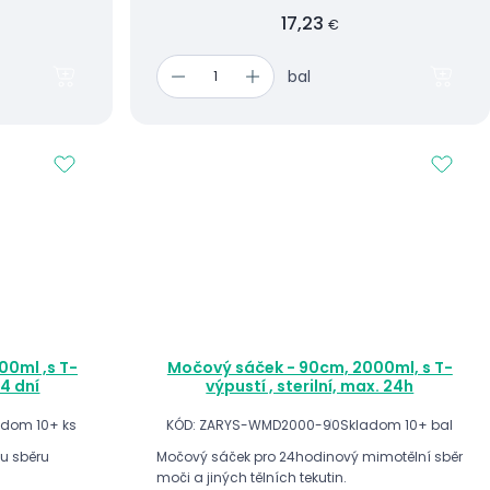
17,23
€
bal
00ml ,s T-
Močový sáček - 90cm, 2000ml, s T-
14 dní
výpustí , sterilní, max. 24h
adom 10+ ks
KÓD: ZARYS-WMD2000-90
Skladom 10+ bal
u sběru
Močový sáček pro 24hodinový mimotělní sběr
moči a jiných tělních tekutin.