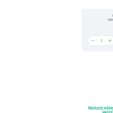
ka
Močový sáček s dolní výpustí (zp
venti