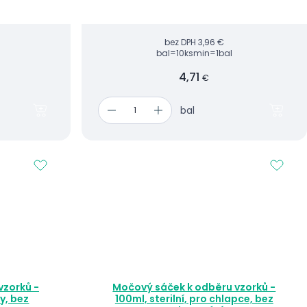
bez DPH
3,96 €
bal=10ks
min=1bal
4,71
€
bal
vzorků -
Močový sáček k odběru vzorků -
ky, bez
100ml, sterilní, pro chlapce, bez