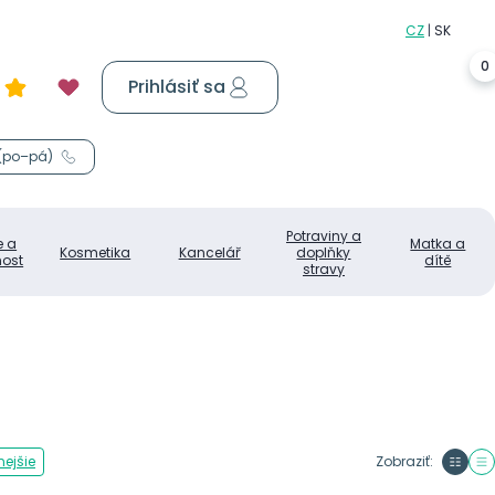
0
Prihlásiť sa
Košík
0,00 €
 (po–pá)
Potraviny a
e a
Matka a
Kosmetika
Kancelář
doplňky
ost
dítě
stravy
ejšie
Zobraziť: