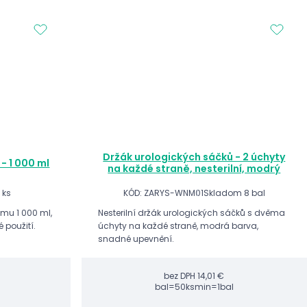
Držák urologických sáčků - 2 úchyty
- 1 000 ml
na každé straně, nesterilní, modrý
 ks
KÓD: ZARYS-WNM01
Skladom 8 bal
mu 1 000 ml,
Nesterilní držák urologických sáčků s dvěma
 použití.
úchyty na každé straně, modrá barva,
snadné upevnění.
bez DPH
14,01 €
bal=50ks
min=1bal