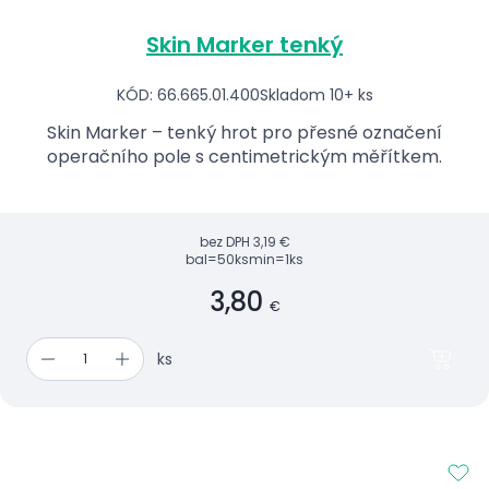
Skin Marker tenký
KÓD: 66.665.01.400
Skladom 10+ ks
Skin Marker – tenký hrot pro přesné označení
operačního pole s centimetrickým měřítkem.
bez DPH
3,19 €
bal=50ks
min=1ks
3,80
€
ks