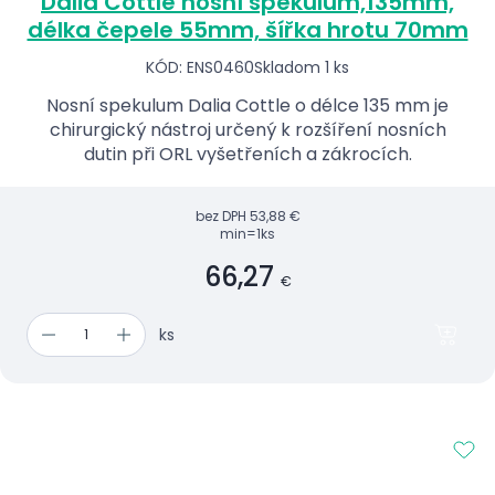
Dalia Cottle nosní spekulum,135mm,
délka čepele 55mm, šířka hrotu 70mm
KÓD: ENS0460
Skladom 1 ks
Nosní spekulum Dalia Cottle o délce 135 mm je
chirurgický nástroj určený k rozšíření nosních
dutin při ORL vyšetřeních a zákrocích.
bez DPH
53,88 €
min=1ks
66,27
€
ks