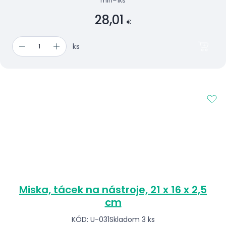
min=1ks
28,01
€
ks
Miska, tácek na nástroje, 21 x 16 x 2,5
cm
KÓD: U-031
Skladom 3 ks