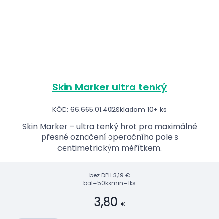
Skin Marker ultra tenký
KÓD: 66.665.01.402
Skladom 10+ ks
Skin Marker – ultra tenký hrot pro maximálně
přesné označení operačního pole s
centimetrickým měřítkem.
bez DPH
3,19 €
bal=50ks
min=1ks
3,80
€