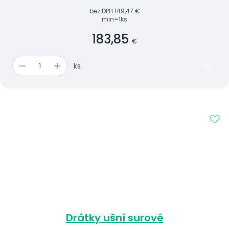
bez DPH
149,47 €
min=1ks
183,85
€
ks
Drátky ušní surové