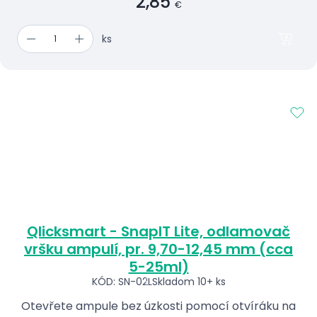
2,85
€
ks
Qlicksmart - SnapIT Lite, odlamovač
vršku ampulí, pr. 9,70-12,45 mm (cca
5-25ml)
KÓD: SN-02L
Skladom 10+ ks
Otevřete ampule bez úzkosti pomocí otvíráku na