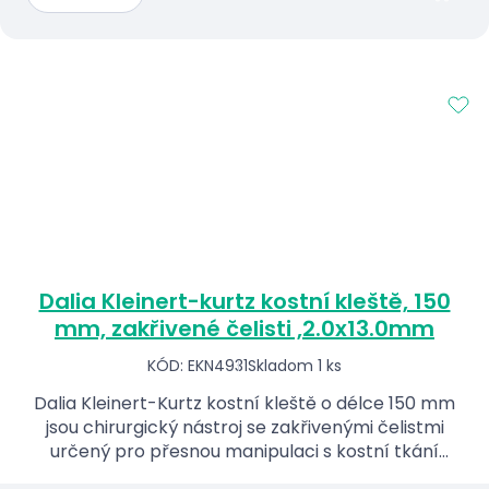
Dalia Kleinert-kurtz kostní kleště, 150
mm, zakřivené čelisti ,2.0x13.0mm
KÓD: EKN4931
Skladom 1 ks
Dalia Kleinert-Kurtz kostní kleště o délce 150 mm
jsou chirurgický nástroj se zakřivenými čelistmi
určený pro přesnou manipulaci s kostní tkání
během chirurgických zákroků.