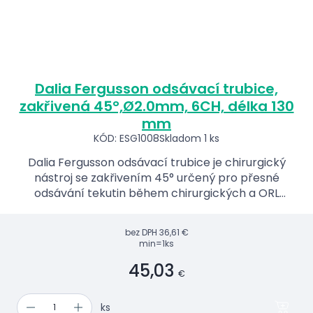
Dalia Fergusson odsávací trubice,
zakřivená 45°,Ø2.0mm, 6CH, délka 130
mm
KÓD: ESG1008
Skladom 1 ks
Dalia Fergusson odsávací trubice je chirurgický
nástroj se zakřivením 45° určený pro přesné
odsávání tekutin během chirurgických a ORL
zákroků.
bez DPH
36,61 €
min=1ks
45,03
€
ks