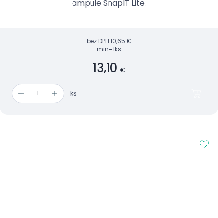
ampule SnapIT Lite.
bez DPH
10,65 €
min=1ks
13,10
€
ks