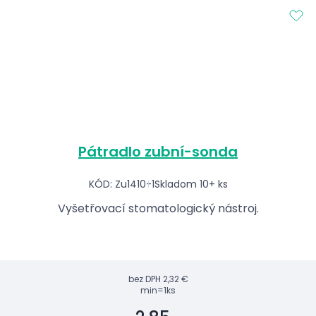
Pátradlo zubní-sonda
KÓD: Zu1410-1
Skladom 10+ ks
Vyšetřovací stomatologický nástroj.
bez DPH
2,32 €
min=1ks