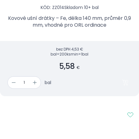
KÓD: ZZ014
Skladom 10+ bal
Kovové ušní drátky – Fe, délka 140 mm, průměr 0,9
mm, vhodné pro ORL ordinace
bez DPH
4,53 €
bal=200ks
min=1bal
5,58
€
bal