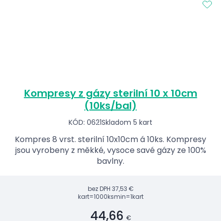
Kompresy z gázy sterilní 10 x 10cm
(10ks/bal)
KÓD: 0621
Skladom 5 kart
Kompres 8 vrst. sterilní 10x10cm á 10ks. Kompresy
jsou vyrobeny z měkké, vysoce savé gázy ze 100%
bavlny.
bez DPH
37,53 €
kart=1000ks
min=1kart
44,66
€