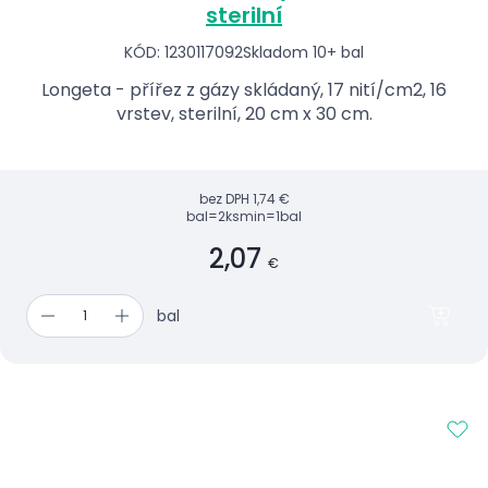
sterilní
KÓD: 1230117092
Skladom 10+ bal
Longeta - přířez z gázy skládaný, 17 nití/cm2, 16
vrstev, sterilní, 20 cm x 30 cm.
bez DPH
1,74 €
bal=2ks
min=1bal
2,07
€
bal