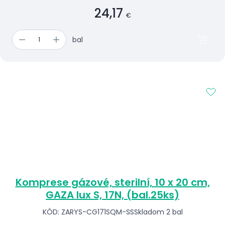
24,17
€
bal
Komprese gázové, sterilní, 10 x 20 cm,
GAZA lux S, 17N, (bal.25ks)
KÓD: ZARYS-CG171SQM-SS
Skladom 2 bal