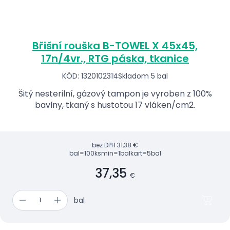
Břišní rouška B-TOWEL X 45x45,
17n/4vr., RTG páska, tkanice
KÓD: 1320102314
Skladom 5 bal
Šitý nesterilní, gázový tampon je vyroben z 100%
bavlny, tkaný s hustotou 17 vláken/cm2.
bez DPH
31,38 €
bal=100ks
min=1bal
kart=5bal
37,35
€
bal