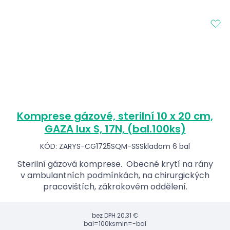
Komprese gázové, sterilní 10 x 20 cm,
GAZA lux S, 17N, (bal.100ks)
KÓD: ZARYS-CG1725SQM-SS
Skladom 6 bal
Sterilní gázová komprese. Obecné krytí na rány
v ambulantních podmínkách, na chirurgických
pracovištích, zákrokovém oddělení.
bez DPH
20,31 €
bal=100ks
min=-bal