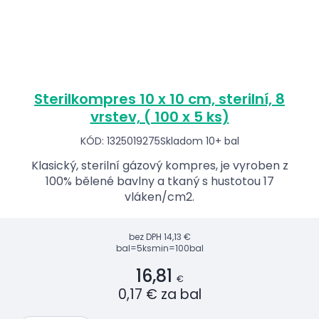
Sterilkompres 10 x 10 cm, sterilní, 8
vrstev, ( 100 x 5 ks)
KÓD: 1325019275
Skladom 10+ bal
Klasický, sterilní gázový kompres, je vyroben z
100% bělené bavlny a tkaný s hustotou 17
vláken/cm2.
bez DPH
14,13 €
bal=5ks
min=100bal
16,81
€
0,17 € za bal