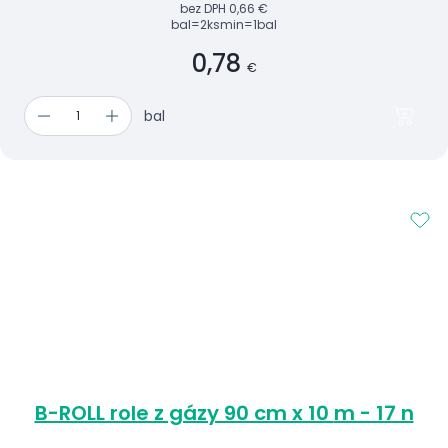
bez DPH
0,66 €
bal=2ks
min=1bal
0,78
€
bal
B-ROLL role z gázy 90 cm x 10 m - 17 n