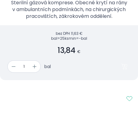
Sterilní gázová komprese. Obecné krytí na rány
v ambulantních podmínkách, na chirurgických
pracovištích, zákrokovém oddělení.
bez DPH
11,63 €
bal=25ks
min=-bal
13,84
€
bal