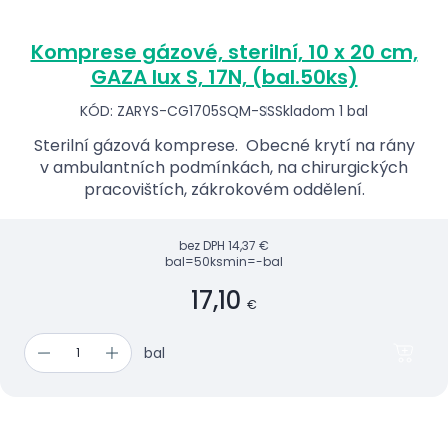
Komprese gázové, sterilní, 10 x 20 cm,
GAZA lux S, 17N, (bal.50ks)
KÓD: ZARYS-CG1705SQM-SS
Skladom 1 bal
Sterilní gázová komprese. Obecné krytí na rány
v ambulantních podmínkách, na chirurgických
pracovištích, zákrokovém oddělení.
bez DPH
14,37 €
bal=50ks
min=-bal
17,10
€
bal