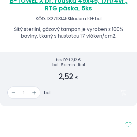
B-TOWEL X bř. rouška 45x45, 17n/4vr.,
RTG páska, 5ks
KÓD: 1327113145
Skladom 10+ bal
Šitý sterilní, gázový tampon je vyroben z 100%
bavlny, tkaný s hustotou 17 vláken/cm2.
bez DPH
2,12 €
bal=5ks
min=1bal
2,52
€
bal