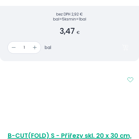
bez DPH
2,92 €
bal=5ks
min=1bal
3,47
€
bal
B-CUT(FOLD) S - Přířezy skl. 20 x 30 cm,