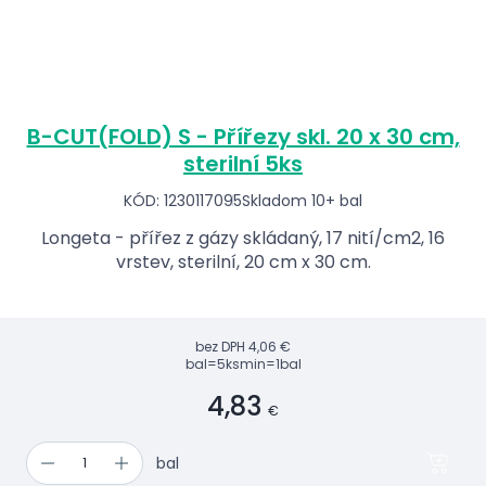
B-CUT(FOLD) S - Přířezy skl. 20 x 30 cm,
sterilní 5ks
KÓD: 1230117095
Skladom 10+ bal
Longeta - přířez z gázy skládaný, 17 nití/cm2, 16
vrstev, sterilní, 20 cm x 30 cm.
bez DPH
4,06 €
bal=5ks
min=1bal
4,83
€
bal