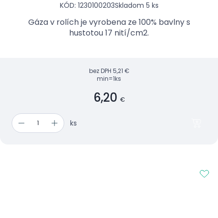
KÓD: 1230100203
Skladom 5 ks
Gáza v rolích je vyrobena ze 100% bavlny s
hustotou 17 nití/cm2.
bez DPH
5,21 €
min=1ks
6,20
€
ks