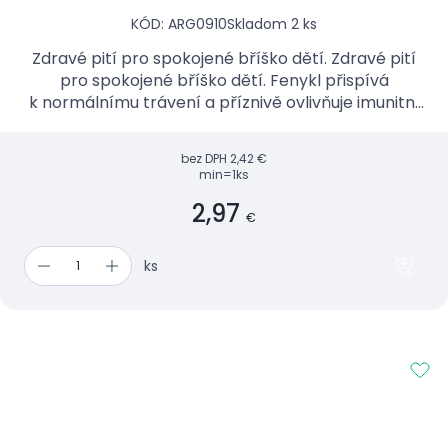
KÓD: ARG0910
Skladom 2 ks
Zdravé pití pro spokojené bříško dětí. Zdravé pití
pro spokojené bříško dětí. Fenykl přispívá
k normálnímu trávení a příznivě ovlivňuje imunitní
systém.
bez DPH
2,42 €
min=1ks
2,97
€
ks