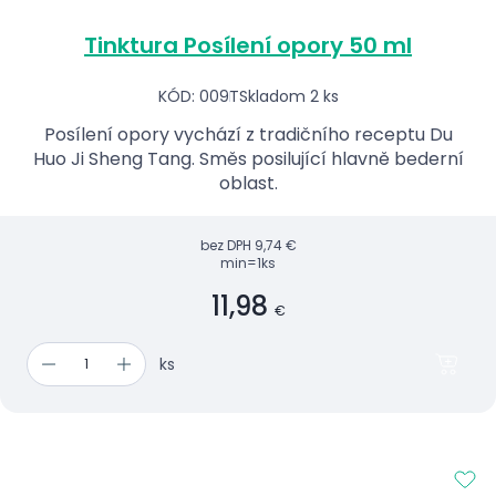
Tinktura Posílení opory 50 ml
KÓD: 009T
Skladom 2 ks
Posílení opory vychází z tradičního receptu Du
Huo Ji Sheng Tang. Směs posilující hlavně bederní
oblast.
bez DPH
9,74 €
min=1ks
11,98
€
ks