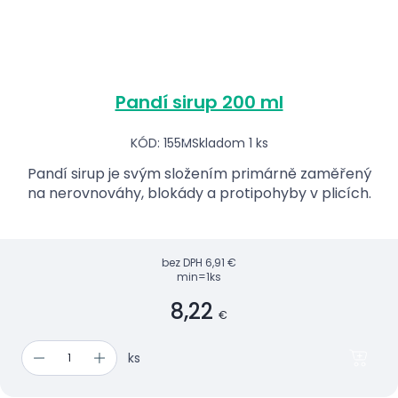
Pandí sirup 200 ml
KÓD: 155M
Skladom 1 ks
Pandí sirup je svým složením primárně zaměřený
na nerovnováhy, blokády a protipohyby v plicích.
bez DPH
6,91 €
min=1ks
8,22
€
ks