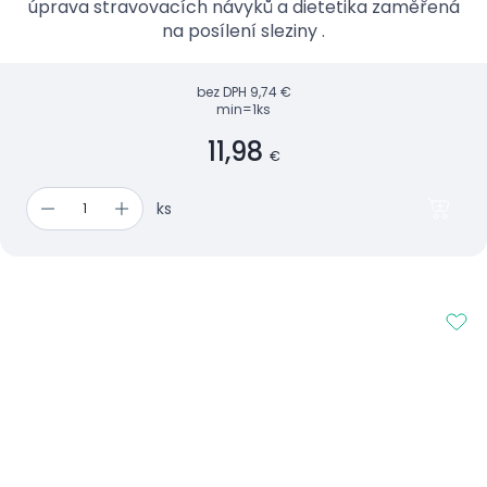
úprava stravovacích návyků a dietetika zaměřená
na posílení sleziny .
bez DPH
9,74 €
min=1ks
11,98
€
ks