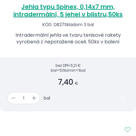
Jehla typu Spinex, 0,14x7 mm,
intradermální, 5 jehel v blistru,50ks
KÓD: DB27
Skladom 3 bal
Intradermální jehla ve tvaru tenisové rakety
vyrobená z nepotažené oceli. 50ks v balení
bez DPH
6,21 €
bal=50ks
min=1bal
7,40
€
bal