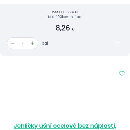
bez DPH
6,94 €
bal=100ks
min=1bal
8,26
€
bal
Jehličky ušní ocelové bez náplasti,