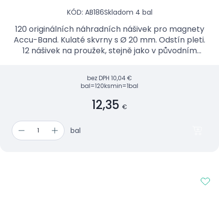
KÓD: AB186
Skladom 4 bal
120 originálních náhradních nášivek pro magnety
Accu-Band. Kulaté skvrny s Ø 20 mm. Odstín pleti.
12 nášivek na proužek, stejně jako v původním
balení.
bez DPH
10,04 €
bal=120ks
min=1bal
12,35
€
bal