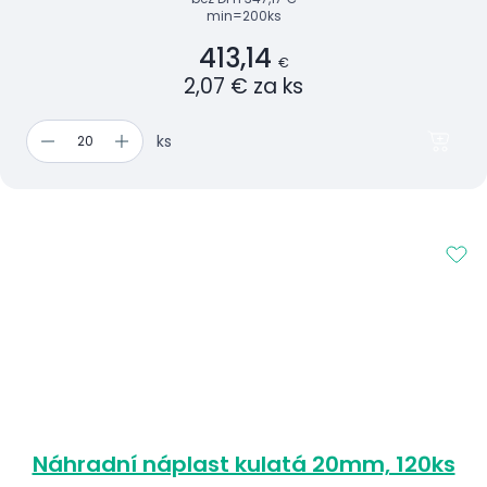
min=200ks
413,14
€
2,07 € za ks
ks
Náhradní náplast kulatá 20mm, 120ks