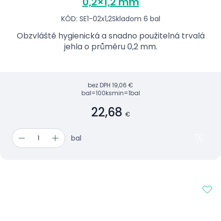
0,2×1,2 mm
KÓD: SE1-02x1,2
Skladom 6 bal
Obzvláště hygienická a snadno použitelná trvalá
jehla o průměru 0,2 mm.
bez DPH
19,06 €
bal=100ks
min=1bal
22,68
€
bal