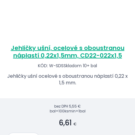
Jehličky ušní, ocelové s oboustranou
náplastí 0,22x1,5mm, CD22-022x1,5
KÓD: W-SDS
Skladom 10+ bal
Jehličky ušní ocelové s oboustranou náplastí 0,22 x
1,5 mm.
bez DPH
5,55 €
bal=100ks
min=1bal
6,61
€