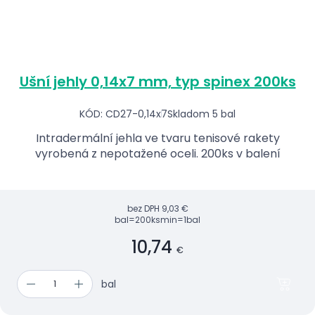
Ušní jehly 0,14x7 mm, typ spinex 200ks
KÓD: CD27-0,14x7
Skladom 5 bal
Intradermální jehla ve tvaru tenisové rakety
vyrobená z nepotažené oceli. 200ks v balení
bez DPH
9,03 €
bal=200ks
min=1bal
10,74
€
bal