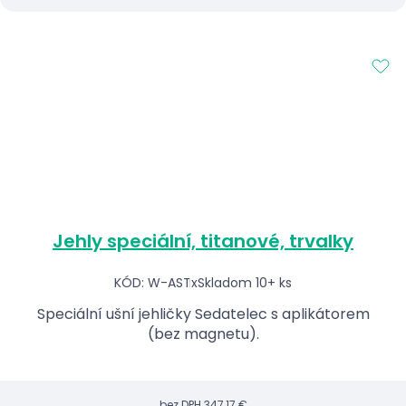
Jehly speciální, titanové, trvalky
KÓD: W-ASTx
Skladom 10+ ks
Speciální ušní jehličky Sedatelec s aplikátorem
(bez magnetu).
bez DPH
347,17 €