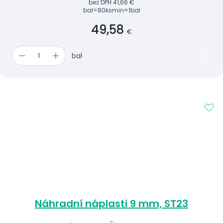
bez DPH
41,66 €
bal=80ks
min=1bal
49,58
€
bal
Náhradní náplasti 9 mm, ST23