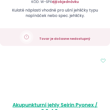
KÓD: W-SPX
na objednávku
Kulaté náplasti vhodné pro ušní jehličky typu
napínáček nebo spec. jehličky.
Tovar je dočasne nedostupný
Akupunkturní jehly Seirin Pyonex /