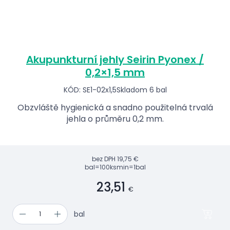
Akupunkturní jehly Seirin Pyonex /
0,2×1,5 mm
KÓD: SE1-02x1,5
Skladom 6 bal
Obzvláště hygienická a snadno použitelná trvalá
jehla o průměru 0,2 mm.
bez DPH
19,75 €
bal=100ks
min=1bal
23,51
€
bal