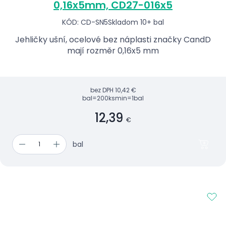
0,16x5mm, CD27-016x5
KÓD: CD-SN5
Skladom 10+ bal
Jehličky ušní, ocelové bez náplasti značky CandD
mají rozměr 0,16x5 mm
bez DPH
10,42 €
bal=200ks
min=1bal
12,39
€
bal