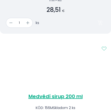
min=1ks
28,51
€
ks
Medvědí sirup 200 ml
KÓD: 156M
Skladom 2 ks