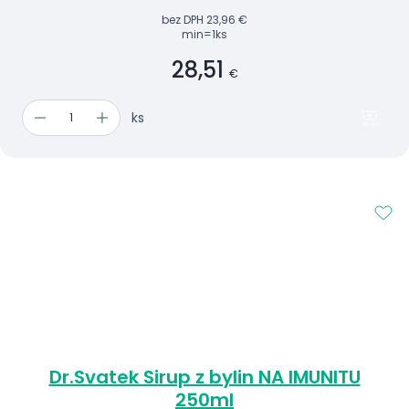
bez DPH
23,96 €
min=1ks
28,51
€
ks
Dr.Svatek Sirup z bylin NA IMUNITU
250ml