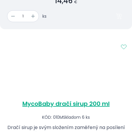
14,46
€
ks
MycoBaby dračí sirup 200 ml
KÓD: 010M
Skladom 6 ks
Dračí sirup je svým složením zaměřený na posílení