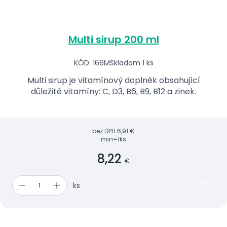
Multi sirup 200 ml
KÓD: 166M
Skladom 1 ks
Multi sirup je vitamínový doplněk obsahující
důležité vitamíny: C, D3, B6, B9, B12 a zinek.
bez DPH
6,91 €
min=1ks
8,22
€
ks