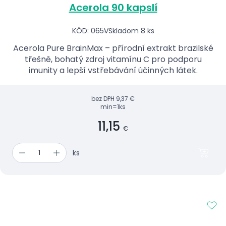
Acerola 90 kapslí
KÓD: 065V
Skladom 8 ks
Acerola Pure BrainMax – přírodní extrakt brazilské
třešně, bohatý zdroj vitamínu C pro podporu
imunity a lepší vstřebávání účinných látek.
bez DPH
9,37 €
min=1ks
11,15
€
ks