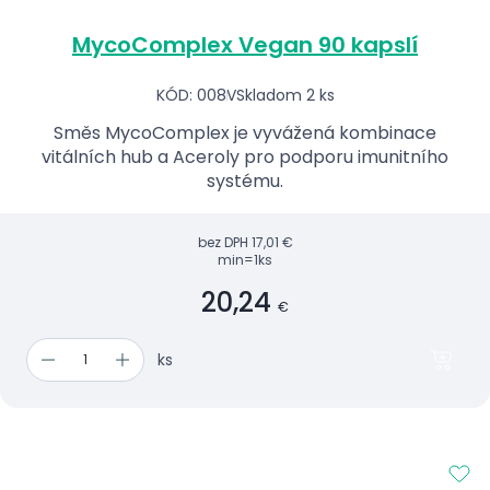
MycoComplex Vegan 90 kapslí
KÓD: 008V
Skladom 2 ks
Směs MycoComplex je vyvážená kombinace
vitálních hub a Aceroly pro podporu imunitního
systému.
bez DPH
17,01 €
min=1ks
20,24
€
ks