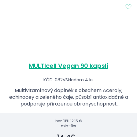
MULTIcell Vegan 90 kapslí
KÓD: 082V
Skladom 4 ks
Multivitamínový doplněk s obsahem Aceroly,
echinacey a zeleného čaje, působí antioxidačně a
podporuje přirozenou obranyschopnost
organismu.
bez DPH
12,15 €
min=1ks