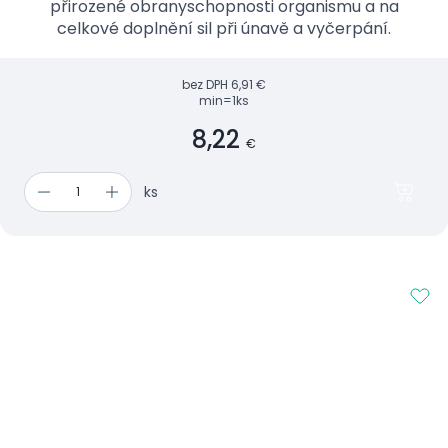
přirozené obranyschopnosti organismu a na
celkové doplnění sil při únavě a vyčerpání.
bez DPH
6,91 €
min=1ks
8,22
€
ks