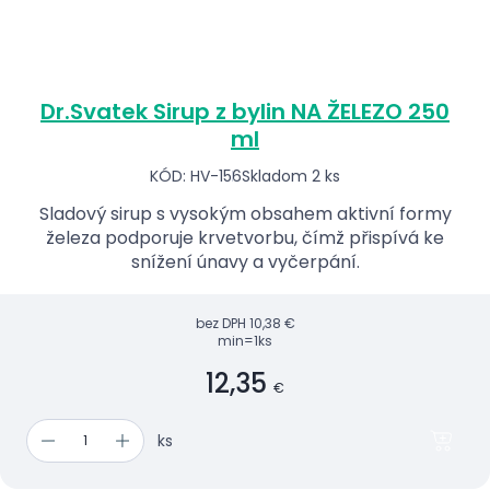
Dr.Svatek Sirup z bylin NA ŽELEZO 250
ml
KÓD: HV-156
Skladom 2 ks
Sladový sirup s vysokým obsahem aktivní formy
železa podporuje krvetvorbu, čímž přispívá ke
snížení únavy a vyčerpání.
bez DPH
10,38 €
min=1ks
12,35
€
ks