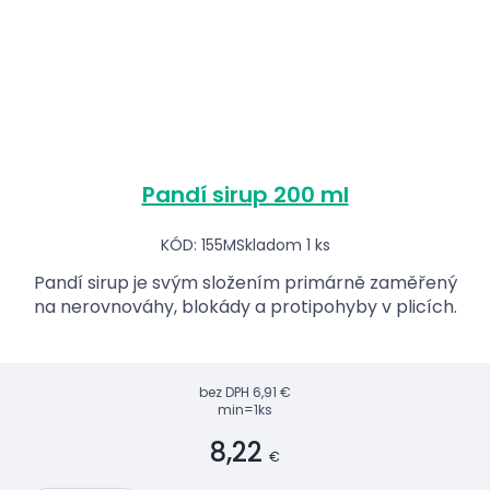
Pandí sirup 200 ml
KÓD: 155M
Skladom 1 ks
Pandí sirup je svým složením primárně zaměřený
na nerovnováhy, blokády a protipohyby v plicích.
bez DPH
6,91 €
min=1ks
8,22
€