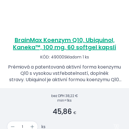
BrainMax Koenzym Q10, Ubiquinol,
Kaneka™, 100 mg, 60 softgel kapslí
KÓD: 49000
Skladom 1 ks
Prémiová a patentovaná aktivní forma koenzymu
Q10 s vysokou vstřebatelností, doplněk
stravy. Ubiquinol je aktivní formou koenzymu Q10,
který se přirozeně nachází v těle a hraje klíčovou
roli v buněčné...
bez DPH
38,22 €
min=1ks
45,86
€
ks