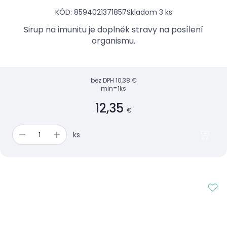
KÓD: 8594021371857
Skladom 3 ks
Sirup na imunitu je doplněk stravy na posílení
organismu.
bez DPH
10,38 €
min=1ks
12,35
€
ks