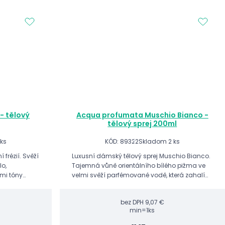
- tělový
Acqua profumata Muschio Bianco -
tělový sprej 200ml
ks
KÓD: 89322
Skladom 2 ks
 frézií. Svěží
Luxusní dámský tělový sprej Muschio Bianco.
lo,
Tajemná vůně orientálního bílého pižma ve
mi tóny
velmi svěží parfémované vodě, která zahalí
.
celé tělo svými intenzivními a smyslnými
tóny.
bez DPH
9,07 €
min=1ks