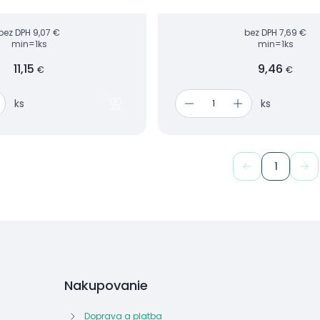
ch lesů.
bez DPH
9,07 €
bez DPH
7,69 €
min=1ks
min=1ks
11,15
9,46
€
€
ks
ks
1
Nakupovanie
Doprava a platba