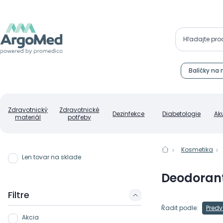
Balíčky na 
Zdravotnický
Zdravotnické
Dezinfekce
Diabetologie
Ak
materiál
potřeby
Kosmetika
Len tovar na sklade
Deodorant
Filtre
Řadit podle:
Predv
Akcia