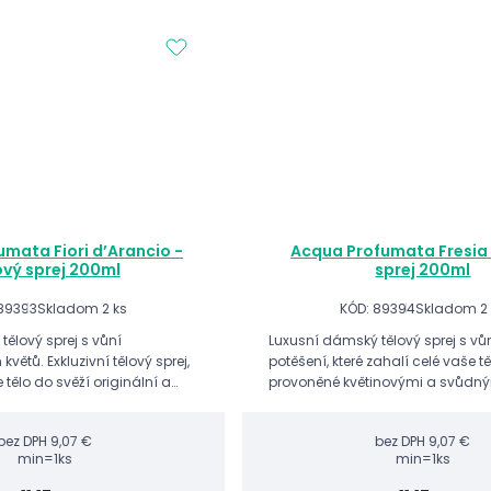
mata Fiori d’Arancio -
Acqua Profumata Fresia 
ový sprej 200ml
sprej 200ml
89393
Skladom 2 ks
KÓD: 89394
Skladom 2 
ělový sprej s vůní
Luxusní dámský tělový sprej s vůní
ětů. Exkluzivní tělový sprej,
potěšení, které zahalí celé vaše tě
 tělo do svěží originální a
provoněné květinovými a svůdný
vůně citrusových tónů
frézie z tajných zahrad Lanzarote
květu.
bez DPH
9,07 €
bez DPH
9,07 €
min=1ks
min=1ks