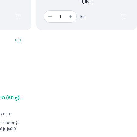
11,15
€
ks
IO (60 g) -
om 1 ks
je vhodný i
í je ještě