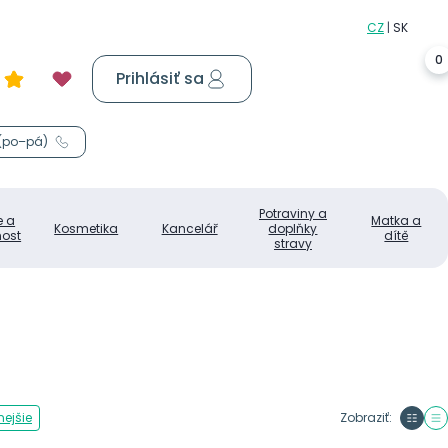
0
Prihlásiť sa
Košík
0,00 €
 (po–pá)
Potraviny a
e a
Matka a
Kosmetika
Kancelář
doplňky
ost
dítě
stravy
ejšie
Zobraziť: