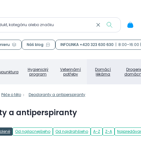
mieru
Náš blog
INFOLINKA +420 323 630 630
|
8:00–16:00
Hygienický
Veterinární
Domácí
Drogeri
upunktura
program
potřeby
lékárna
domácn
Péče o tělo
Deodoranty a antiperspiranty
y a antiperspiranty
olené
Od najlacnejšieho
Od najdrahšieho
A-Z
Z-A
Najpredávan