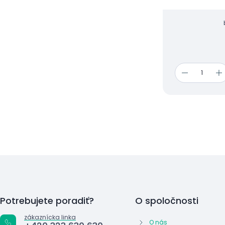
Vetiveru z jávský
Potrebujete poradiť?
O spoločnosti
zákaznícka linka
O nás