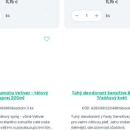
11,15
11,15
€
€
ks
ks
umata Vetiver - tělový
Tuhý deodorant Sensitive B
sprej 200ml
Třešňový květ
89396
Skladom 3 ks
KÓD: 4260491220486
Sklad
ělový sprej - vůně Vetiver.
Tuhý deodorant z řady Sensitive 
do kterého zahalíte celé vaše
pro velmi citlivou pleť. Jeho složen
svěžími a povzbuzujícími tóny
šetrnější, ale účinnost zůstává.