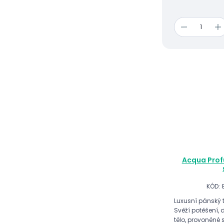
Acqua Prof
KÓD: 
Luxusní pánský t
Svěží potěšení, 
tělo, provoněné 