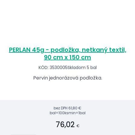
PERLAN 45g - podložka, netkaný textil,
90 cm x 150 cm
KÓD: 3530005
Skladom 5 bal
Pervin jednorázová podložka.
bez DPH
61,80 €
bal=100ks
min=1bal
76,02
€