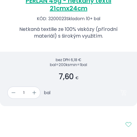
PERLAN 45g - netkaný textil
21cmx24cm
KÓD: 3200023
Skladom 10+ bal
Netkaná textilie ze 100% viskózy (přírodní
materiál) s širokým využitím.
bez DPH
6,18 €
bal=200ks
min=1bal
7,60
€
bal