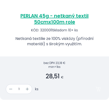
PERLAN 45g - netkaný textil
50cmx100m role
KÓD: 3200011
Skladom 10+ ks
Netkaná textilie ze 100% viskózy (přírodní
materiál) s širokým využitím.
bez DPH
23,18 €
min=1ks
28,51
€
ks