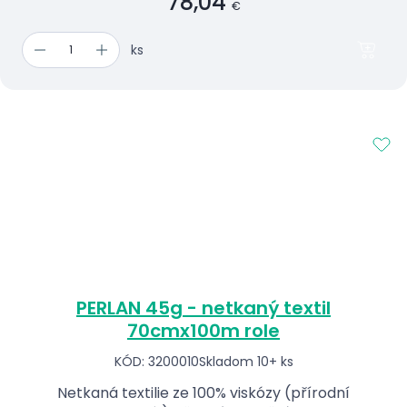
78,04
€
ks
PERLAN 45g - netkaný textil
70cmx100m role
KÓD: 3200010
Skladom 10+ ks
Netkaná textilie ze 100% viskózy (přírodní