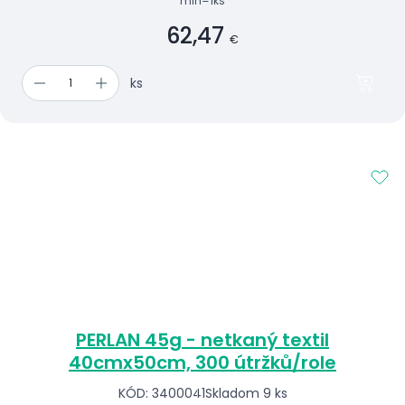
min=1ks
62,47
€
ks
PERLAN 45g - netkaný textil
40cmx50cm, 300 útržků/role
KÓD: 3400041
Skladom 9 ks