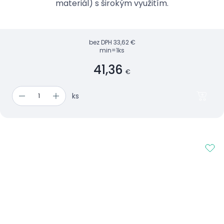
materiál) s širokým využitím.
bez DPH
33,62 €
min=1ks
41,36
€
ks