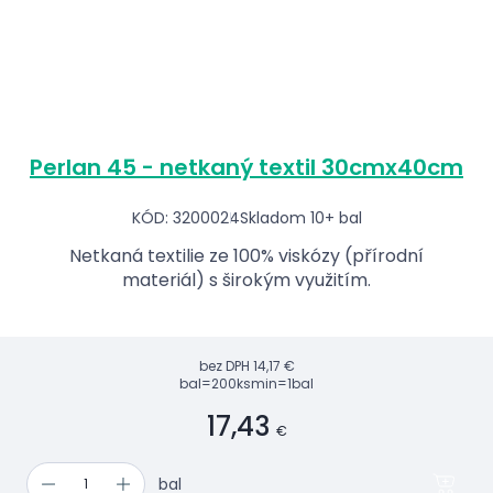
Perlan 45 - netkaný textil 30cmx40cm
KÓD: 3200024
Skladom 10+ bal
Netkaná textilie ze 100% viskózy (přírodní
materiál) s širokým využitím.
bez DPH
14,17 €
bal=200ks
min=1bal
17,43
€
bal