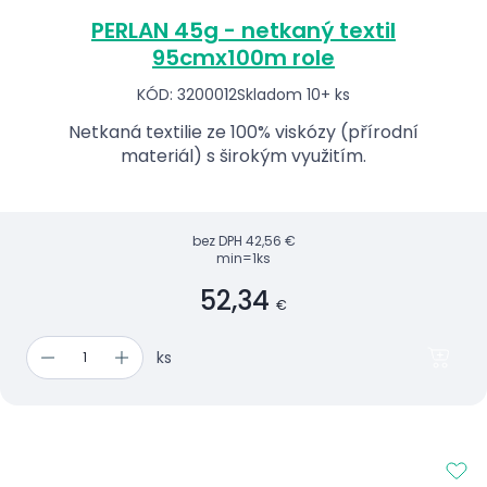
PERLAN 45g - netkaný textil
95cmx100m role
KÓD: 3200012
Skladom 10+ ks
Netkaná textilie ze 100% viskózy (přírodní
materiál) s širokým využitím.
bez DPH
42,56 €
min=1ks
52,34
€
ks