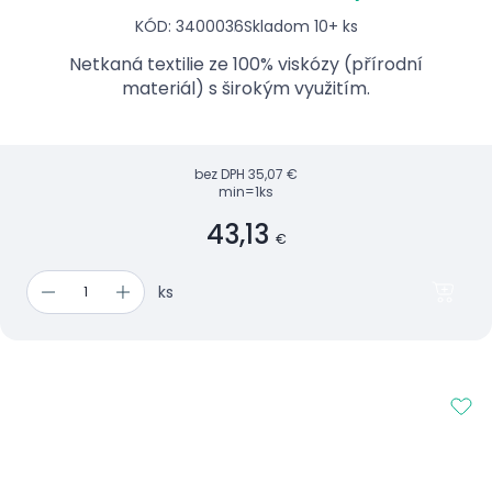
KÓD: 3400036
Skladom 10+ ks
Netkaná textilie ze 100% viskózy (přírodní
materiál) s širokým využitím.
bez DPH
35,07 €
min=1ks
43,13
€
ks