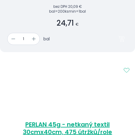
bez DPH
20,09 €
bal=200ks
min=1bal
24,71
€
bal
PERLAN 45g - netkaný textil
30cmx40cm, 475 útržků/role