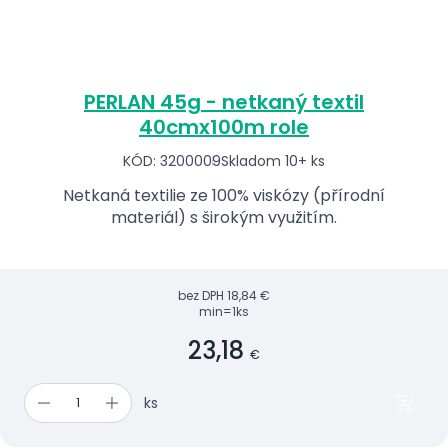
PERLAN 45g - netkaný textil
40cmx100m role
KÓD: 3200009
Skladom 10+ ks
Netkaná textilie ze 100% viskózy (přírodní
materiál) s širokým využitím.
bez DPH
18,84 €
min=1ks
23,18
€
ks