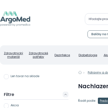
Balíčky na 
Zdravotnický
Zdravotnické
Dezinfekce
Diabetologie
Ak
materiál
potřeby
Potraviny a d
Len tovar na sklade
Nachlaze
Filtre
Řadit podle:
Predv
Akcia