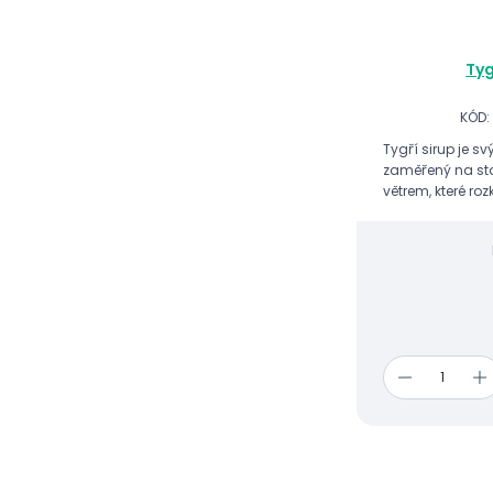
Tyg
KÓD:
Tygří sirup je 
zaměřený na sta
větrem, které roz
organismu.