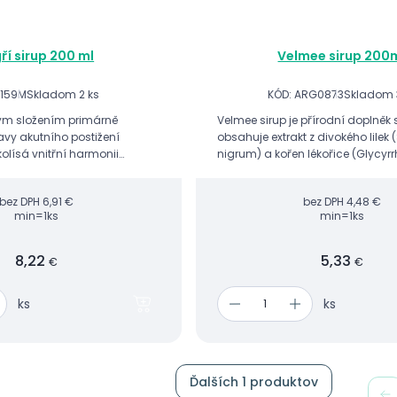
ří sirup 200 ml
Velmee sirup 200
 159M
Skladom 2 ks
KÓD: ARG0873
Skladom 
svým složením primárně
Velmee sirup je přírodní doplněk s
vy akutního postižení
obsahuje extrakt z divokého lile
kolísá vnitřní harmonii
nigrum) a kořen lékořice (Glycyrr
Kořen lékořice přispívá k podpoř
systému a přirozen...
bez DPH
6,91 €
bez DPH
4,48 €
min=1ks
min=1ks
8,22
5,33
€
€
ks
ks
Ďalších 1 produktov