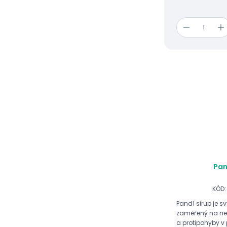
Pan
KÓD:
Pandí sirup je 
zaměřený na ne
a protipohyby v 