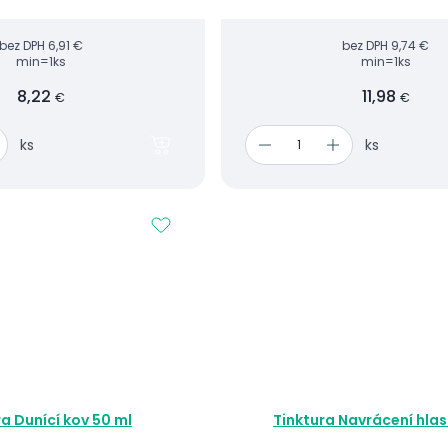
bez DPH
6,91 €
bez DPH
9,74 €
min=1ks
min=1ks
8,22
11,98
€
€
ks
ks
ra Dunící kov 50 ml
Tinktura Navrácení hlas