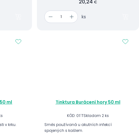
20,24
€
ks
 50 ml
Tinktura Burácení hory 50 ml
ks
KÓD: 011T
Skladom 2 ks
i v krku.
Směs používaná u akutních infekcí
spojených s kašlem.