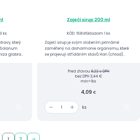
ml
Zaječí sirup 200 ml
3 ks
KÓD: 158M
Skladom 1 ks
travy, který
Zaječí sirup je svým složením primárně
k (Solanum
zaměřený na disharmonie organismu, které
hiza glabra).
se projevují střídáním stavů Han (chlad)
e imunitního
a Re (horko).
Pred zľavou
8,22 s DPH
bez DPH
3,44 €
min=1ks
4,09
€
ks
1
2