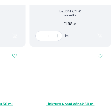
bez DPH
9,74 €
min=1ks
11,98
€
ks
u 50 ml
Tinktura Nosní vánek 50 ml