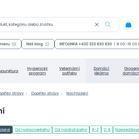
mieru
Náš blog
INFOLINKA +420 323 630 630
|
8:00–16:00
Hygienický
Veterinární
Domácí
Drogeri
upunktura
program
potřeby
lékárna
domácn
oplňky stravy
Doplňky stravy
Nachlazení
ní
olené
Od najlacnejšieho
Od najdrahšieho
A-Z
Z-A
Najpredávan