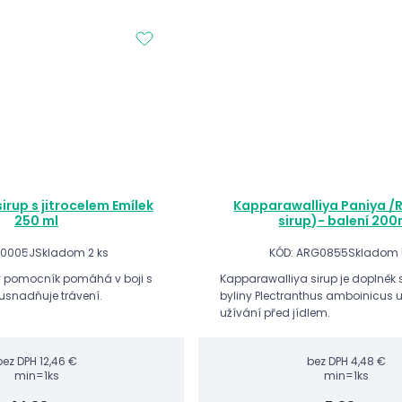
irup s jitrocelem Emílek
Kapparawalliya Paniya /
250 ml
sirup)- balení 200
C0005J
Skladom 2 ks
KÓD: ARG0855
Skladom 
ý pomocník pomáhá v boji s
Kapparawalliya sirup je doplněk 
usnadňuje trávení.
byliny Plectranthus amboinicus u
užívání před jídlem.
bez DPH
12,46 €
bez DPH
4,48 €
min=1ks
min=1ks