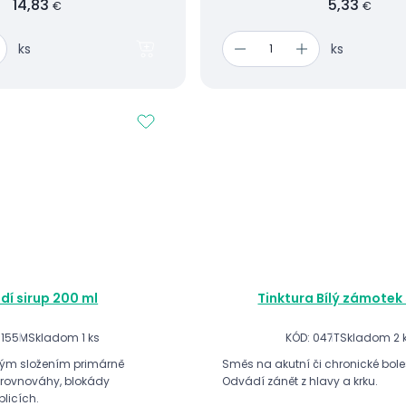
14,83
5,33
€
€
ks
ks
dí sirup 200 ml
Tinktura Bílý zámotek
 155M
Skladom 1 ks
KÓD: 047T
Skladom 2 
svým složením primárně
Směs na akutní či chronické bolest
rovnováhy, blokády
Odvádí zánět z hlavy a krku.
plicích.