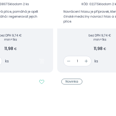
 089T
Skladom 2 ks
KÓD: 022T
Skladom 2 
Navrácení hlasu je přípravek, kte
áhá i regenerovat jejich
čínské medicíny navrací hlas a 
plíce.
bez DPH
9,74 €
bez DPH
9,74 €
min=1ks
min=1ks
11,98
11,98
€
€
ks
ks
Novinka