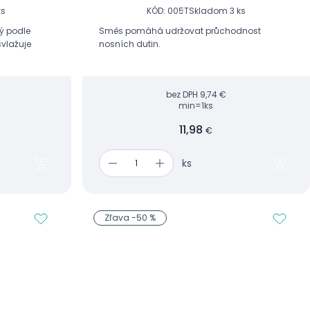
ks
KÓD: 005T
Skladom 3 ks
rý podle
Směs pomáhá udržovat průchodnost
svlažuje
nosních dutin.
bez DPH
9,74 €
min=1ks
11,98
€
ks
Zľava -50 %