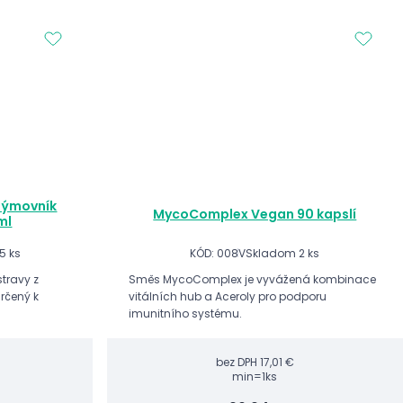
Rýmovník
MycoComplex Vegan 90 kapslí
ml
5 ks
KÓD: 008V
Skladom 2 ks
stravy z
Směs MycoComplex je vyvážená kombinace
rčený k
vitálních hub a Aceroly pro podporu
imunitního systému.
bez DPH
17,01 €
min=1ks