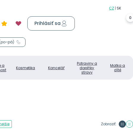
0
Prihlásiť sa
Košík
0,00 €
 (po–pá)
Potraviny a
e a
Matka a
Kosmetika
Kancelář
doplňky
ost
dítě
stravy
ejšie
Zobraziť: