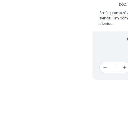
KÓD:
Směs promazává plíce, pomáhá je opět
zvlhčit. Tím pom
sliznice.