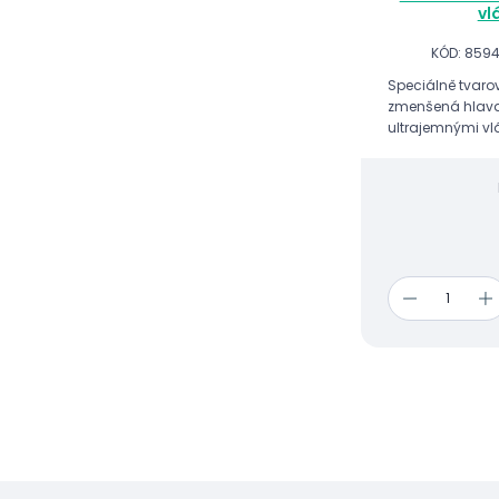
vl
KÓD: 8594
Speciálně tvaro
zmenšená hlava
ultrajemnými vl
vyčištění každé 