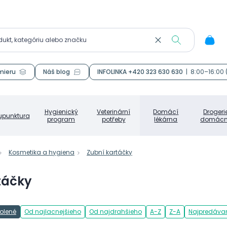
mieru
Náš blog
INFOLINKA +420 323 630 630
|
8:00–16:00
Hygienický
Veterinární
Domácí
Drogeri
upunktura
program
potřeby
lékárna
domácn
Kosmetika a hygiena
Zubní kartáčky
táčky
olené
Od najlacnejšieho
Od najdrahšieho
A-Z
Z-A
Najpredávan