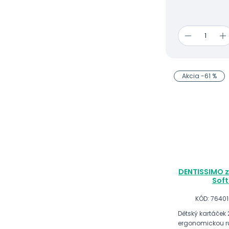
Akcia -61 %
DENTISSIMO z
Soft
KÓD: 7640
Dětský kartáček 
ergonomickou ruk