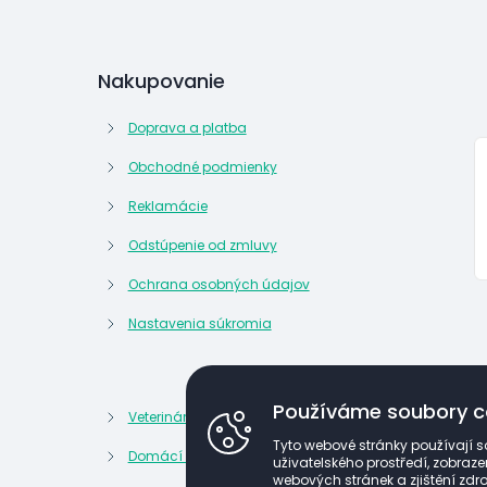
Nakupovanie
Doprava a platba
Obchodné podmienky
Reklamácie
Odstúpenie od zmluvy
Ochrana osobných údajov
Nastavenia súkromia
Používáme soubory c
Veterinární potřeby
Kosmetik
Tyto webové stránky používají s
Domácí lékárna
Kancelář
uživatelského prostředí, zobra
webových stránek a zjištění zdro