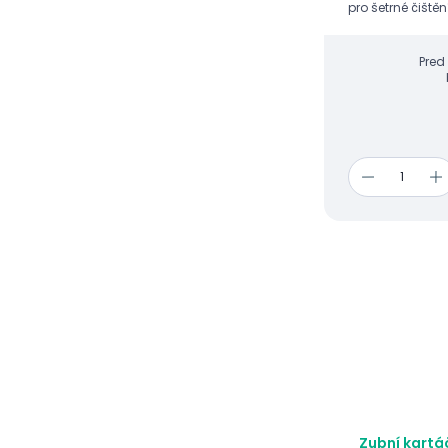
pro šetrné čiště
Pred
Zubní kartá