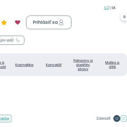
0
Prihlásiť sa
Košík
0,00 €
 (po–pá)
Potraviny a
e a
Matka a
Kosmetika
Kancelář
doplňky
ost
dítě
stravy
ejšie
Zobraziť: