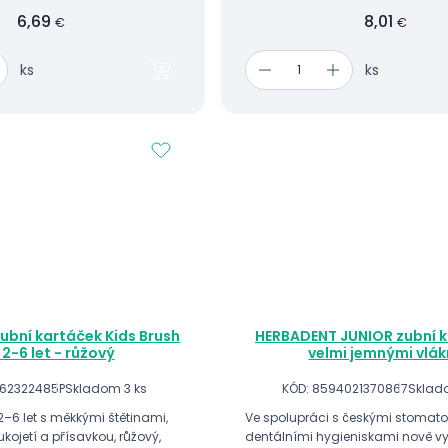
6,69
8,01
€
€
ks
ks
ubní kartáček Kids Brush
HERBADENT JUNIOR zubní k
 2-6 let - růžový
velmi jemnými vlák
162322485P
Skladom 3 ks
KÓD: 8594021370867
Sklad
2–6 let s měkkými štětinami,
Ve spolupráci s českými stomat
ojetí a přísavkou, růžový,
dentálními hygieniskami nově vyvinuté zubní