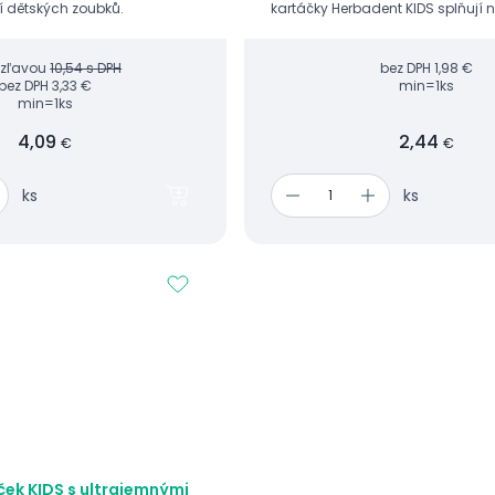
ní dětských zoubků.
kartáčky Herbadent KIDS splňují 
moderní zubní péče o mléčné zu
 zľavou
10,54 s DPH
bez DPH
1,98 €
bez DPH
3,33 €
min=1ks
min=1ks
4,09
2,44
€
€
ks
ks
ček KIDS s ultrajemnými