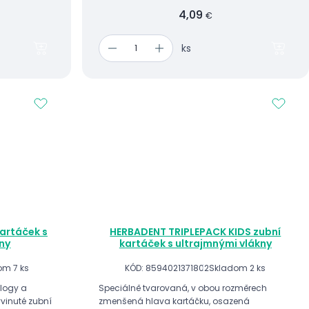
4,09
€
ks
artáček s
HERBADENT TRIPLEPACK KIDS zubní
ny
kartáček s ultrajmnými vlákny
om 7 ks
KÓD: 8594021371802
Skladom 2 ks
ology a
Speciálně tvarovaná, v obou roz­měrech
zmenšená hlava kartáčku, osazená