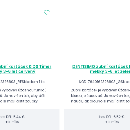
bní kartáček KIDS Timer
DENTISIMO zubní kartáček 
 3-6 let červený
měkký 3-6 let zele
62326803_RE
Skladom 1 ks
KÓD: 7640162326803_G
Skla
je vybaven úžasnou funkcí,
Zubní kartáček je vybaven úžasno
č. Je navržen tak, aby děti
kterou je časovač. Je navržen tak,
o si mají čistit zoubky.
naučil, jak dlouho si mají čistit z
bez DPH
5,44 €
bez DPH
6,52 €
min=1ks
min=1ks