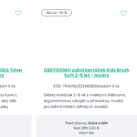
Akcia -61 %
KIDS Timer
DENTISSIMO zubní kartáček Kids Brush
ný
Soft 2-6 let - modrý
dom 5 ks
KÓD: 7640162322485B
Skladom 6 ks
u funkcí,
Dětský kartáček 2–6 let s měkkými štětinami,
 aby děti
ergonomickou rukojetí a přísavkou, modrý,
oubky.
pro šetrné čištění dětských zoubků.
Pred zľavou
10,54 s DPH
bez DPH
3,33 €
min=1ks