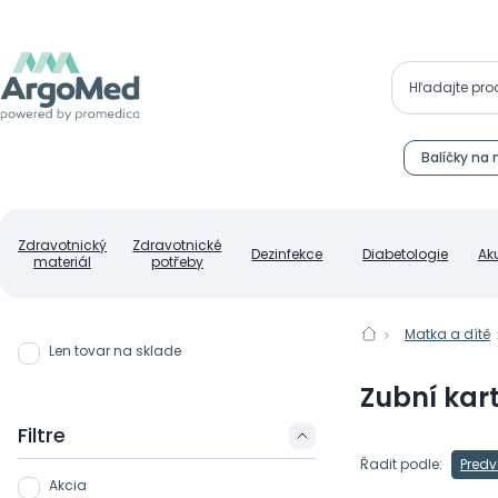
Balíčky na 
Zdravotnický
Zdravotnické
Dezinfekce
Diabetologie
Ak
materiál
potřeby
Matka a dítě
Len tovar na sklade
Zubní kar
Filtre
Řadit podle:
Predv
Akcia