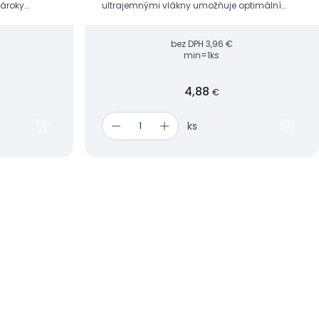
nároky
ultrajemnými vlákny umožňuje opti­mální
by.
vyčištění každé části zubu.
bez DPH
3,96 €
min=1ks
4,88
€
ks