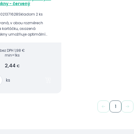
ákny - červený
021371628
Skladom 2 ks
vaná, v obou roz­měrech
 kartáčku, osazená
ákny umožňuje opti­mální
části zubu.
bez DPH
1,98 €
min=1ks
2,44
€
ks
1