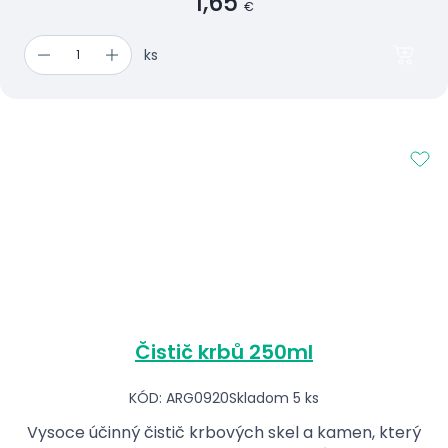
1,65
€
ks
Čistič krbů 250ml
KÓD: ARG0920
Skladom 5 ks
Vysoce účinný čistič krbových skel a kamen, který