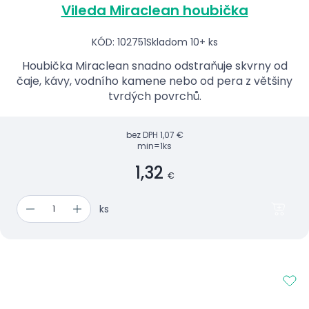
Vileda Miraclean houbička
KÓD: 102751
Skladom 10+ ks
Houbička Miraclean snadno odstraňuje skvrny od
čaje, kávy, vodního kamene nebo od pera z většiny
tvrdých povrchů.
bez DPH
1,07 €
min=1ks
1,32
€
ks