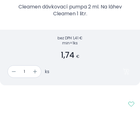
Cleamen dávkovací pumpa 2 ml. Na láhev
Cleamen 1 litr.
bez DPH
1,41 €
min=1ks
1,74
€
ks