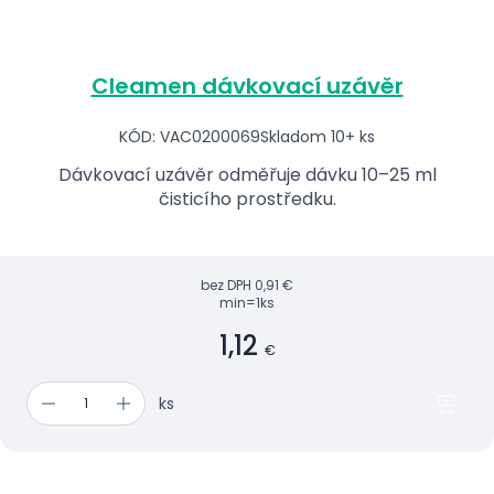
Cleamen dávkovací uzávěr
KÓD: VAC0200069
Skladom 10+ ks
Dávkovací uzávěr odměřuje dávku 10–25 ml
čisticího prostředku.
bez DPH
0,91 €
min=1ks
1,12
€
ks