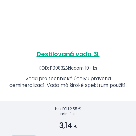
Destilovaná voda 3L
KÓD: P00832
Skladom 10+ ks
Voda pro technické účely upravena
demineralizací. Voda má široké spektrum použití.
bez DPH
2,55 €
min=1ks
3,14
€