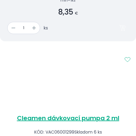
min=1ks
8,35
€
ks
Cleamen dávkovací pumpa 2 ml
KÓD: VAC06001299
Skladom 6 ks