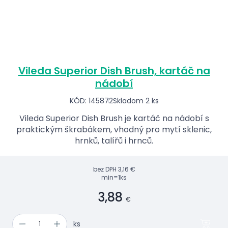
Vileda Superior Dish Brush, kartáč na
nádobí
KÓD: 145872
Skladom 2 ks
Vileda Superior Dish Brush je kartáč na nádobí s
praktickým škrabákem, vhodný pro mytí sklenic,
hrnků, talířů i hrnců.
bez DPH
3,16 €
min=1ks
3,88
€
ks