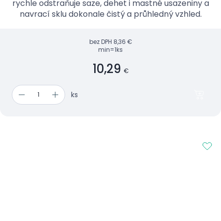
rychle odstraňuje saze, dehet i mastné usazeniny a
navrací sklu dokonale čistý a průhledný vzhled.
bez DPH
8,36 €
min=1ks
10,29
€
ks