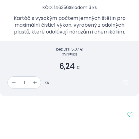
KÓD: 146356
Skladom 3 ks
Kartáč s vysokým počtem jemných štětin pro
maximální čisticí výkon, vyrobený z odolných
plastů, které odolávají nárazům i chemikáliím.
bez DPH
5,07 €
min=1ks
6,24
€
ks