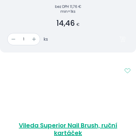
bez DPH
11,76 €
min=1ks
14,46
€
ks
Vileda Superior Nail Brush, ruční
kartáček