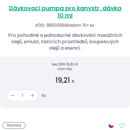
Dávkovací pumpa pro kanystr, dávka
10 ml
KÓD: 9800293
Skladom 10+ ks
Pro pohodlné a jednoduché dávkování masážních
olejů, emulzí, čistících prostředků, koupelových
olejů a esencí.
bez DPH
15,62 €
min=1ks
19,21
€
ks
Novinka