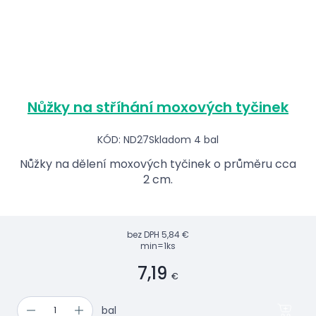
Nůžky na stříhání moxových tyčinek
KÓD: ND27
Skladom 4 bal
Nůžky na dělení moxových tyčinek o průměru cca
2 cm.
bez DPH
5,84 €
min=1ks
7,19
€
bal