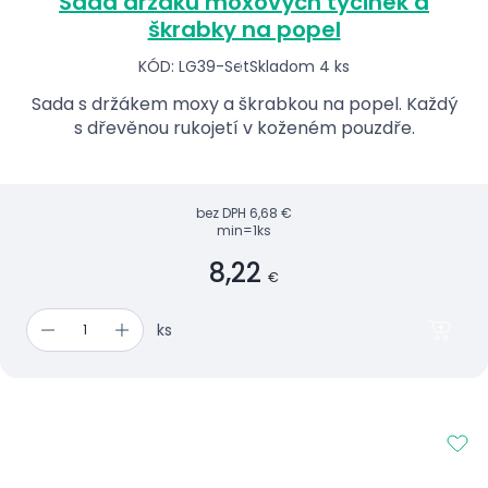
Sada držáku moxových tyčinek a
škrabky na popel
KÓD: LG39-Set
Skladom 4 ks
Sada s držákem moxy a škrabkou na popel. Každý
s dřevěnou rukojetí v koženém pouzdře.
bez DPH
6,68 €
min=1ks
8,22
€
ks