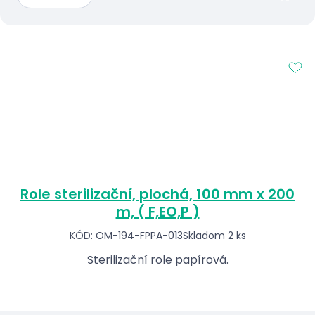
Role sterilizační, plochá, 100 mm x 200
m, ( F,EO,P )
KÓD: OM-194-FPPA-013
Skladom 2 ks
Sterilizační role papírová.