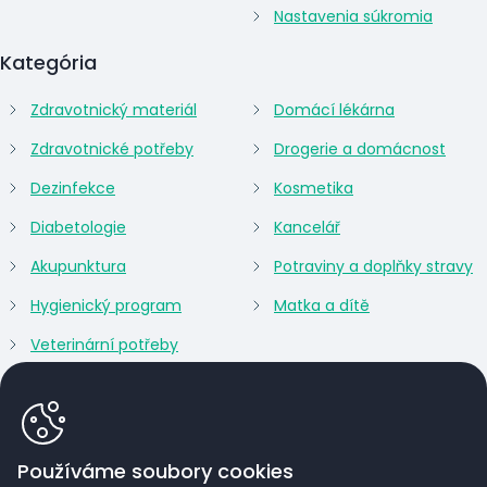
Nastavenia súkromia
Kategória
Zdravotnický materiál
Domácí lékárna
Zdravotnické potřeby
Drogerie a domácnost
Dezinfekce
Kosmetika
Diabetologie
Kancelář
Akupunktura
Potraviny a doplňky stravy
Hygienický program
Matka a dítě
Veterinární potřeby
Používáme soubory cookies