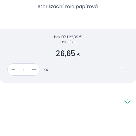
Sterilizační role papírová.
bez DPH
22,39 €
min=1ks
26,65
€
ks