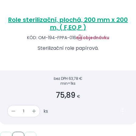
Role sterilizační, plochá, 200 mm x 200
m, ( F,EO,P )
KÓD: OM-194-FPPA-016
na objednávku
Sterilizační role papírová.
bez DPH
63,78 €
min=1ks
75,89
€
ks