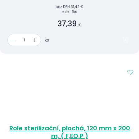
bez DPH
31,42 €
min=1ks
37,39
€
ks
Role sterilizační, plochá, 120 mm x 200
m, ( F,EO,P )