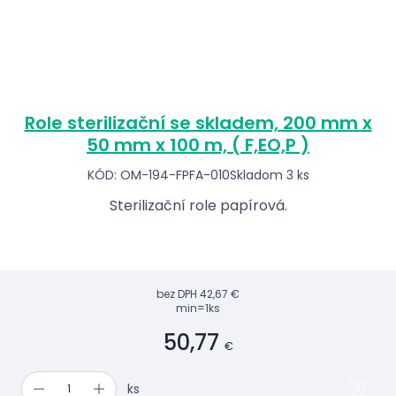
Role sterilizační se skladem, 200 mm x
50 mm x 100 m, ( F,EO,P )
KÓD: OM-194-FPFA-010
Skladom 3 ks
Sterilizační role papírová.
bez DPH
42,67 €
min=1ks
50,77
€
ks