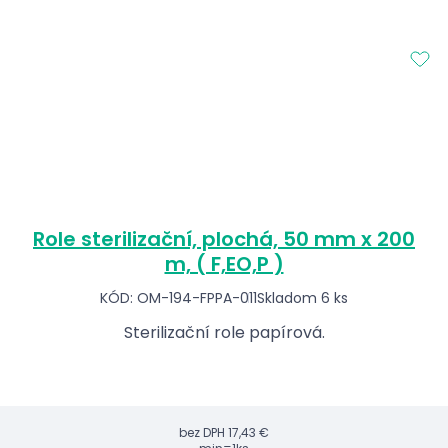
Role sterilizační, plochá, 50 mm x 200
m, ( F,EO,P )
KÓD: OM-194-FPPA-011
Skladom 6 ks
Sterilizační role papírová.
bez DPH
17,43 €