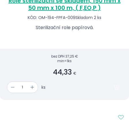
Role sterilizační se skladem, 150 mm x
50 mm x 100 m, ( F,EO,P )
KÓD: OM-194-FPFA-009
Skladom 2 ks
Sterilizační role papírová.
bez DPH
37,25 €
min=1ks
44,33
€
ks