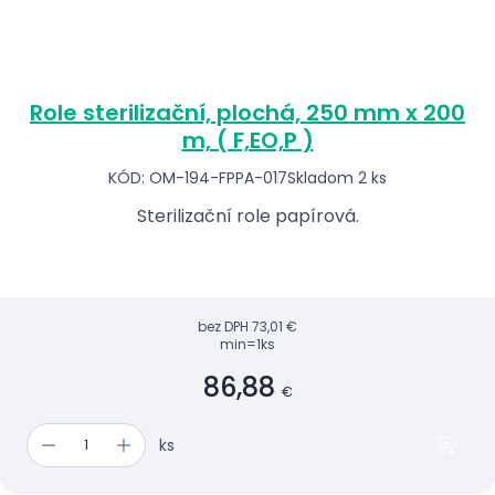
Role sterilizační, plochá, 250 mm x 200
m, ( F,EO,P )
KÓD: OM-194-FPPA-017
Skladom 2 ks
Sterilizační role papírová.
bez DPH
73,01 €
min=1ks
86,88
€
ks