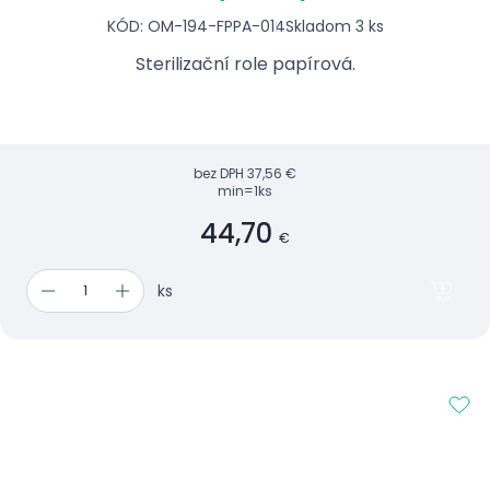
KÓD: OM-194-FPPA-014
Skladom 3 ks
Sterilizační role papírová.
bez DPH
37,56 €
min=1ks
44,70
€
ks