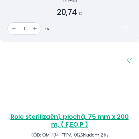
min=1ks
20,74
€
ks
Role sterilizační, plochá, 75 mm x 200
m, ( F,EO,P )
KÓD: OM-194-FPPA-012
Skladom 2 ks