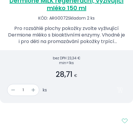
Dermione MILK regenerační, vyživující
mléko 150 ml
KÓD: ARG0072
Skladom 2 ks
Pro rozsáhlé plochy pokožky zvolte vyživující
Dermione mléko s bioaktivními enzymy. Vhodné je
i pro děti na promazávání pokožky trpící
atopickým ekzémem. Slouží také jako ochrana
kožní bariéry např. p...
bez DPH
23,34 €
min=1ks
28,71
€
ks