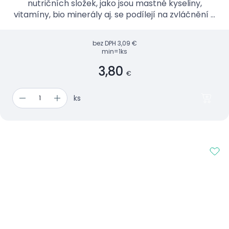
nutričních složek, jako jsou mastné kyseliny,
vitamíny, bio minerály aj. se podílejí na zvláčnění a
zjemnění pokožky.
bez DPH
3,09 €
min=1ks
3,80
€
ks