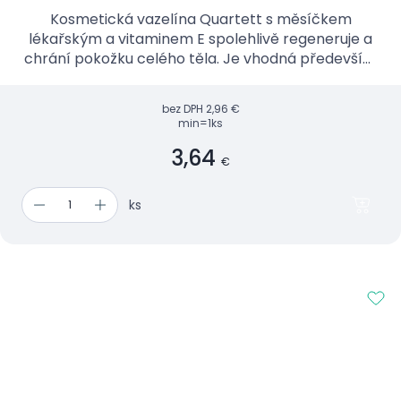
Kosmetická vazelína Quartett s měsíčkem
lékařským a vitaminem E spolehlivě regeneruje a
chrání pokožku celého těla. Je vhodná především
pro každodenní péči o suchou, podrážděnou a
popraskanou pokožku.
bez DPH
2,96 €
min=1ks
3,64
€
ks