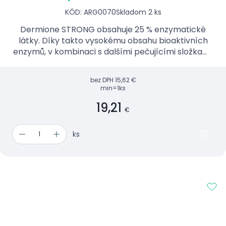
KÓD: ARG0070
Skladom 2 ks
Dermione STRONG obsahuje 25 % enzymatické
látky. Díky takto vysokému obsahu bioaktivních
enzymů, v kombinaci s dalšími pečujícími složkami,
podporuje přirozenou regeneraci, zklidňuje
podráždění, hydra...
bez DPH
15,62 €
min=1ks
19,21
€
ks