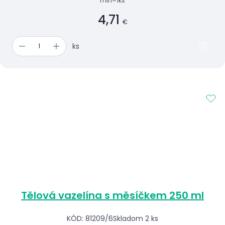
min=1ks
4,71
€
ks
Tělová vazelína s měsíčkem 250 ml
KÓD: 81209/6
Skladom 2 ks