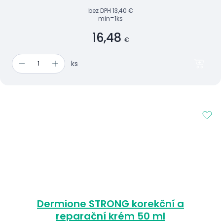
bez DPH
13,40 €
min=1ks
16,48
€
ks
Dermione STRONG korekční a
reparační krém 50 ml