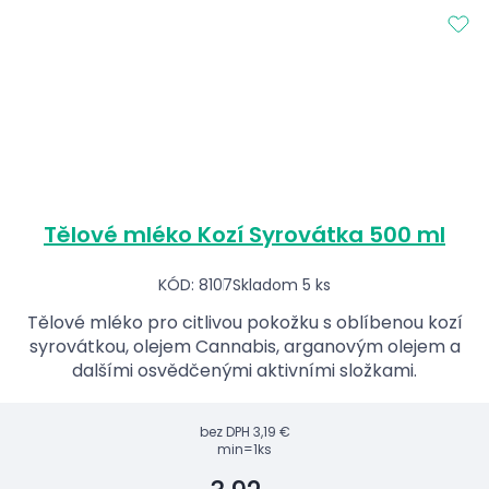
Tělové mléko Kozí Syrovátka 500 ml
KÓD: 8107
Skladom 5 ks
Tělové mléko pro citlivou pokožku s oblíbenou kozí
syrovátkou, olejem Cannabis, arganovým olejem a
dalšími osvědčenými aktivními složkami.
bez DPH
3,19 €
min=1ks