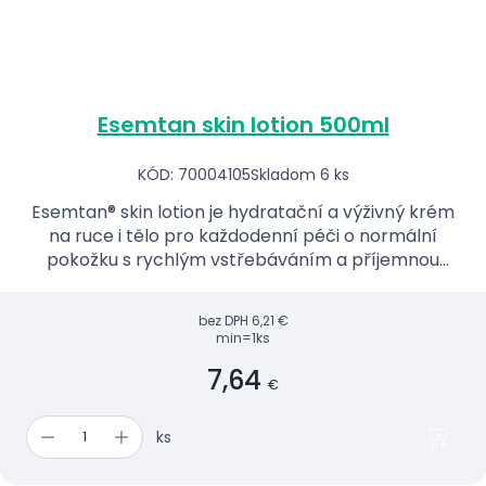
Esemtan skin lotion 500ml
KÓD: 70004105
Skladom 6 ks
Esemtan® skin lotion je hydratační a výživný krém
na ruce i tělo pro každodenní péči o normální
pokožku s rychlým vstřebáváním a příjemnou
vůní.
bez DPH
6,21 €
min=1ks
7,64
€
ks