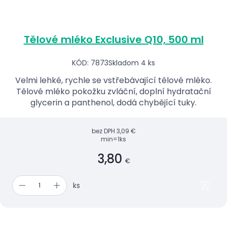
Tělové mléko Exclusive Q10, 500 ml
KÓD: 7873
Skladom 4 ks
Velmi lehké, rychle se vstřebávající tělové mléko.
Tělové mléko pokožku zvláční, doplní hydratační
glycerin a panthenol, dodá chybějící tuky.
bez DPH
3,09 €
min=1ks
3,80
€
ks