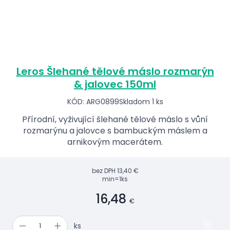
Leros Šlehané tělové máslo rozmarýn
& jalovec 150ml
KÓD: ARG0899
Skladom 1 ks
Přírodní, vyživující šlehané tělové máslo s vůní
rozmarýnu a jalovce s bambuckým máslem a
arnikovým macerátem.
bez DPH
13,40 €
min=1ks
16,48
€
ks