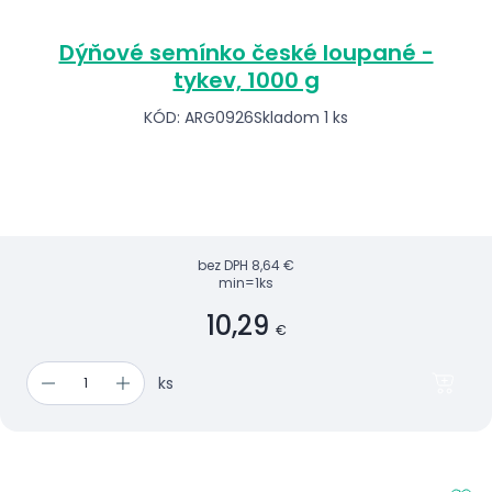
Dýňové semínko české loupané -
tykev, 1000 g
KÓD: ARG0926
Skladom 1 ks
bez DPH
8,64 €
min=1ks
10,29
€
ks