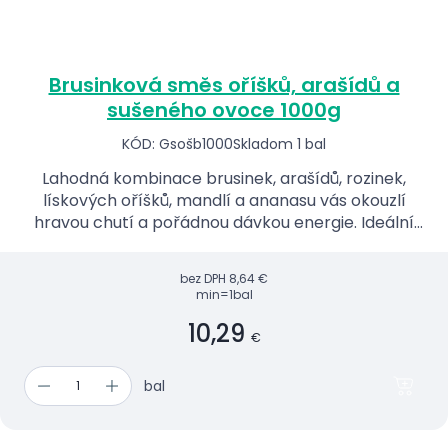
Brusinková směs oříšků, arašídů a
sušeného ovoce 1000g
KÓD: Gsošb1000
Skladom 1 bal
Lahodná kombinace brusinek, arašídů, rozinek,
lískových oříšků, mandlí a ananasu vás okouzlí
hravou chutí a pořádnou dávkou energie. Ideální
svačinka do auta, kanceláře nebo na cesty.
bez DPH
8,64 €
min=1bal
10,29
€
bal