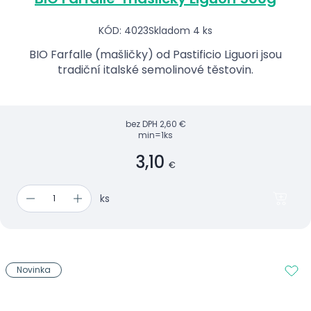
KÓD: 4023
Skladom 4 ks
BIO Farfalle (mašličky) od Pastificio Liguori jsou
tradiční italské semolinové těstovin.
bez DPH
2,60 €
min=1ks
3,10
€
ks
Novinka