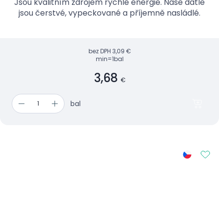
Jsou kvalitním zdrojem rychlé energie. Naše datle
jsou čerstvé, vypeckované a příjemně nasládlé.
bez DPH
3,09 €
min=1bal
3,68
€
bal