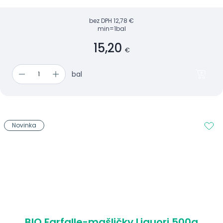
bez DPH
12,78 €
min=1bal
15,20
€
bal
Novinka
BIO Farfalle-mašličky Liguori 500g