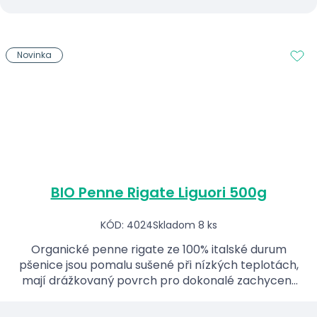
Novinka
BIO Penne Rigate Liguori 500g
KÓD: 4024
Skladom 8 ks
Organické penne rigate ze 100% italské durum
pšenice jsou pomalu sušené při nízkých teplotách,
mají drážkovaný povrch pro dokonalé zachycení
omáčky a díky obsahu bílkovin 13 % nabízejí
pevnou struktur...