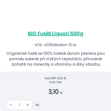
BIO Fusilli Liguori 500g
KÓD: 4025
Skladom 10 ks
Organické fusilli ze 100% italské durum pšenice jsou
pomalu sušené při nízkých teplotách, přirozeně
bohaté na minerály a vitamíny a díky obsahu
bílkovin 13 % nabízejí pevnou strukturu i
autentickou ch...
bez DPH
2,60 €
min=1ks
3,10
€
ks