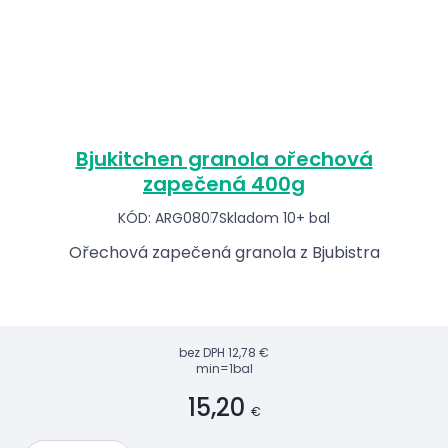
Bjukitchen granola ořechová
zapečená 400g
KÓD: ARG0807
Skladom 10+ bal
Ořechová zapečená granola z Bjubistra
bez DPH
12,78 €
min=1bal
15,20
€