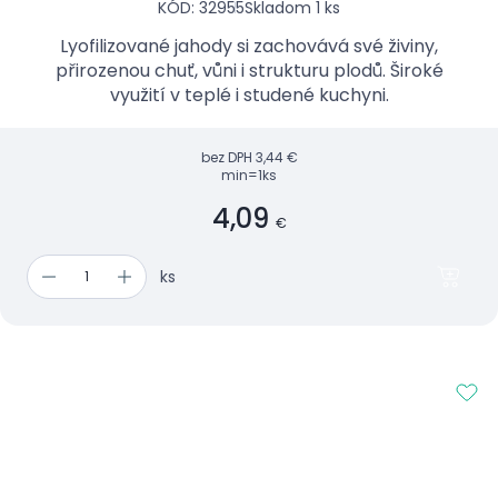
KÓD: 32955
Skladom 1 ks
Lyofilizované jahody si zachovává své živiny,
přirozenou chuť, vůni i strukturu plodů. Široké
využití v teplé i studené kuchyni.
bez DPH
3,44 €
min=1ks
4,09
€
ks