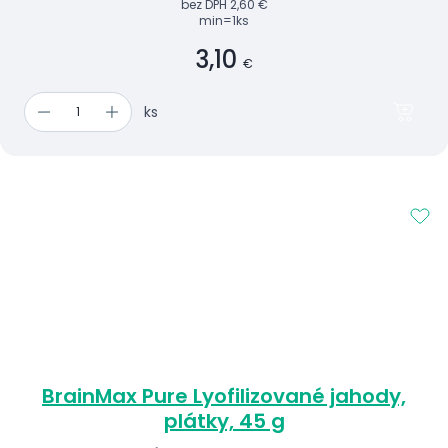
bez DPH
2,60 €
min=1ks
3,10
€
ks
BrainMax Pure Lyofilizované jahody,
plátky, 45 g