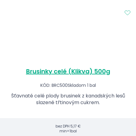
Brusinky celé (Klikva) 500g
KÓD: BRC500
Skladom 1 bal
Šťavnaté celé plody brusinek z kanadských lesů
slazené třtinovým cukrem.
bez DPH
5,17 €
min=1bal