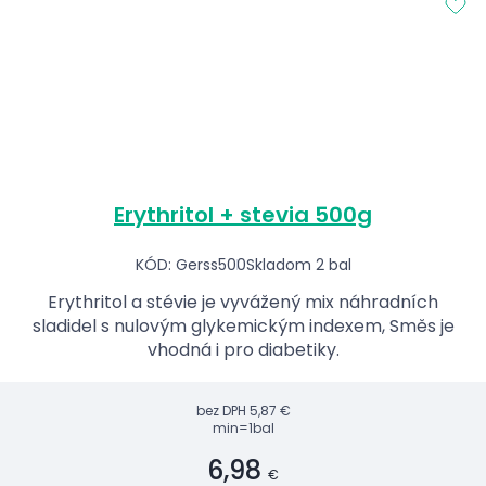
Erythritol + stevia 500g
KÓD: Gerss500
Skladom 2 bal
Erythritol a stévie je vyvážený mix náhradních
sladidel s nulovým glykemickým indexem, Směs je
vhodná i pro diabetiky.
bez DPH
5,87 €
min=1bal
6,98
€