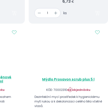
6,73
€
ks
 pěnové
Mýdlo Prosavon scrub plus 5 l
ml
vku
KÓD: 70002310
na objednávku
 obsahem
Dezinfekční mycí prostředek k hygienickému
roti
mytí rukou a k dekolonizaci celého těla včetně
vlasů.