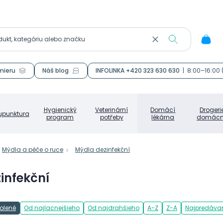
mieru
Náš blog
INFOLINKA +420 323 630 630
|
8:00–16:00
Hygienický
Veterinární
Domácí
Drogeri
upunktura
program
potřeby
lékárna
domácn
Mýdla a péče o ruce
Mýdla dezinfekční
infekční
olené
Od najlacnejšieho
Od najdrahšieho
A-Z
Z-A
Najpredávan