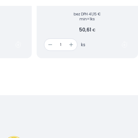
bez DPH
41,15 €
min=1ks
50,61
€
ks