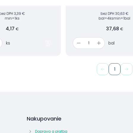
bez DPH
3,39 €
bez DPH
30,63 €
min=1ks
bal=4ks
min=1bal
4,17
37,68
€
€
ks
bal
1
Nakupovanie
Doprava a platba