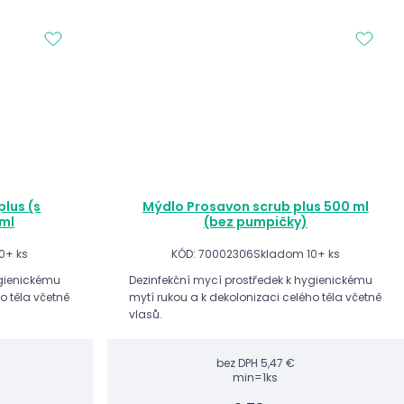
lus (s
Mýdlo Prosavon scrub plus 500 ml
ml
(bez pumpičky)
0+ ks
KÓD: 70002306
Skladom 10+ ks
ygienickému
Dezinfekční mycí prostředek k hygienickému
o těla včetně
mytí rukou a k dekolonizaci celého těla včetně
vlasů.
bez DPH
5,47 €
min=1ks