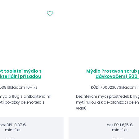
t toaletní mýdlo s
Mýdlo Prosavon scrub p
kteriální přísadou
dávkovačem) 500 
5391
Skladom 10+ ks
KÓD: 70002307
Skladom 1
mýdlo 90g s antbakteriální
Dezinfekční mycí prostředek k h
tí pokožky celého těla s
mytí rukou a k dekolonizaci celéh
vlasů.
bez DPH
0,87 €
bez DPH
6,15 €
min=1ks
min=1ks