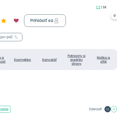
0
Prihlásiť sa
Košík
0,00 €
 (po–pá)
Potraviny a
e a
Matka a
Kosmetika
Kancelář
doplňky
ost
dítě
stravy
ejšie
Zobraziť: