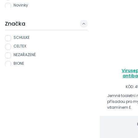
Novinky
Značka
SCHULKE
CELTEX
NEZAŘAZENÉ
BIONE
Virusep
antiba
KÓD: 4
Jemné toaletní 
přísadou pro my
vitamínem E.