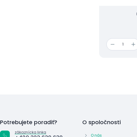
Potrebujete poradiť?
O spoločnosti
zákaznícka linka
O nás