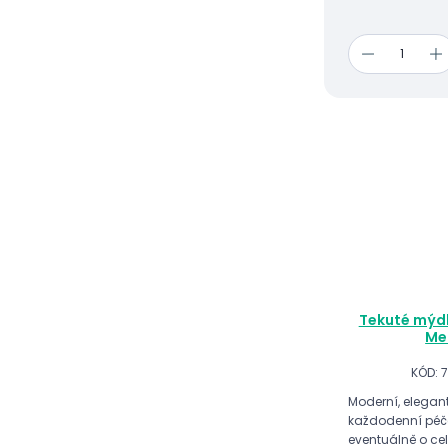
Tekuté mýdl
Me
KÓD: 
Moderní, elegan
každodenní péče
eventuálně o celé