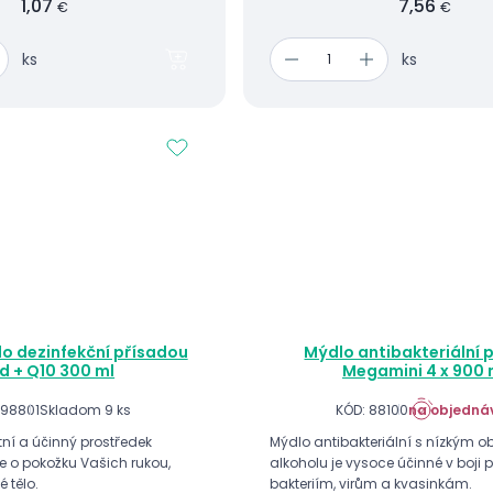
1,07
7,56
€
€
ks
ks
o dezinfekční přísadou
Mýdlo antibakteriální
d + Q10 300 ml
Megamini 4 x 900 
798801
Skladom 9 ks
KÓD: 88100
na objedná
tní a účinný prostředek
Mýdlo antibakteriální s nízkým
 o pokožku Vašich rukou,
alkoholu je vysoce účinné v boji p
 tělo.
bakteriím, virům a kvasinkám.