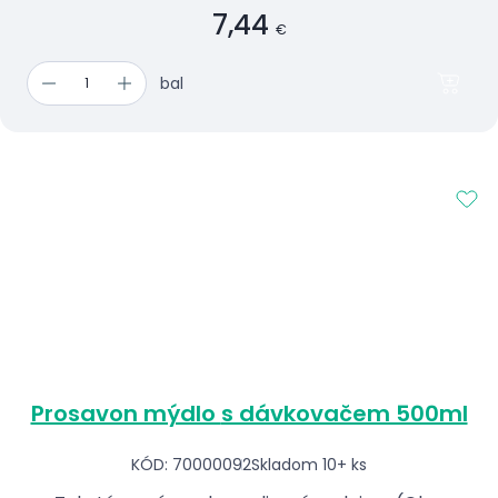
7,44
€
bal
Prosavon mýdlo s dávkovačem 500ml
KÓD: 70000092
Skladom 10+ ks