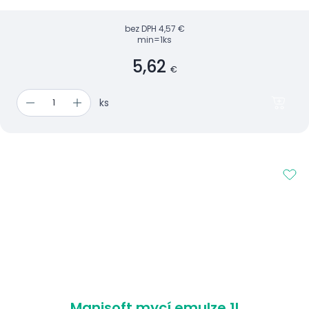
bez DPH
4,57 €
min=1ks
5,62
€
ks
Manisoft mycí emulze 1l