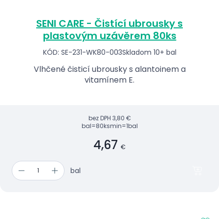
SENI CARE - Čistící ubrousky s
plastovým uzávěrem 80ks
KÓD: SE-231-WK80-003
Skladom 10+ bal
Vlhčené čisticí ubrousky s alantoinem a
vitamínem E.
bez DPH
3,80 €
bal=80ks
min=1bal
4,67
€
bal