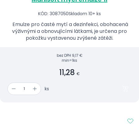
KÓD: 3087050
Skladom 10+ ks
Emulze pro časté mytí a dezinfekci, obohacená
výživnými a obnovujícími látkami, je určena pro
pokožku vystavenou zvýšené zátěži.
bez DPH
9,17 €
min=1ks
11,28
€
ks