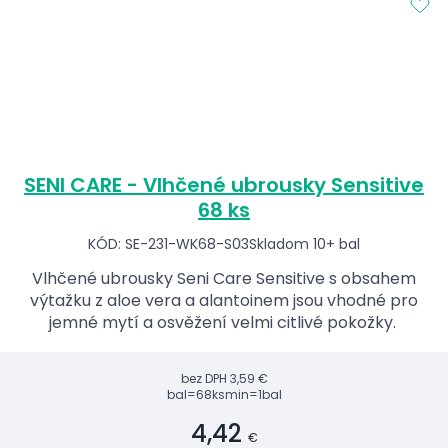
SENI CARE - Vlhčené ubrousky Sensitive
68 ks
KÓD: SE-231-WK68-S03
Skladom 10+ bal
Vlhčené ubrousky Seni Care Sensitive s obsahem
výtažku z aloe vera a alantoinem jsou vhodné pro
jemné mytí a osvěžení velmi citlivé pokožky.
bez DPH
3,59 €
bal=68ks
min=1bal
4,42
€