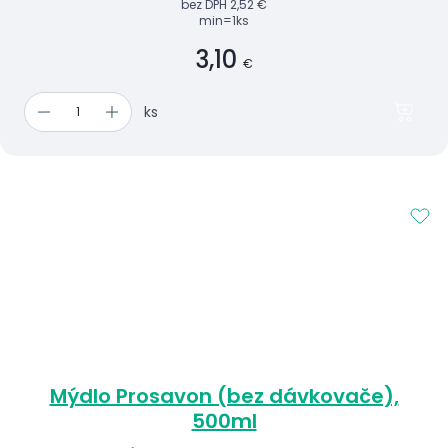
bez DPH
2,52 €
min=1ks
3,10
€
ks
Mýdlo Prosavon (bez dávkovače),
500ml