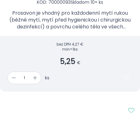
KÓD: 70000093
Skladom 10+ ks
Prosavon je vhodný pro každodenní mytí rukou
(běžné mytí, mytí před hygienickou i chirurgickou
dezinfekcí) a povrchu celého těla ve všech
zdravotnických zařízeních, sociálních ústavech,
institucích, p...
bez DPH
4,27 €
min=1ks
5,25
€
ks