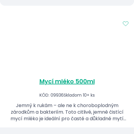
Mycí mléko 500ml
KÓD: 09936
Skladom 10+ ks
Jemný k rukám – ale ne k choroboplodným
zárodkům a bakteriím. Toto citlivé, jemně čistící
mycí mléko je ideální pro časté a důkladné mytí
pokožky a rukou.