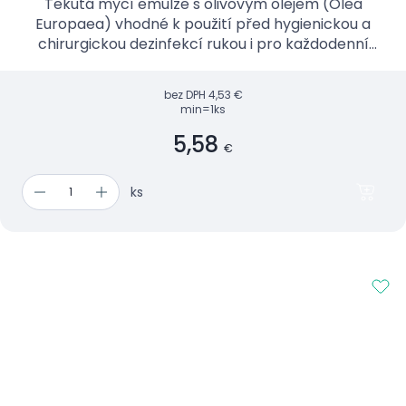
Tekutá mycí emulze s olivovým olejem (Olea
Europaea) vhodné k použití před hygienickou a
chirurgickou dezinfekcí rukou i pro každodenní
hygienu rukou a celého těla.
bez DPH
4,53 €
min=1ks
5,58
€
ks