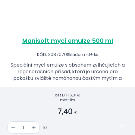
Manisoft mycí emulze 500 ml
KÓD: 3087070
Skladom 10+ ks
Speciální mycí emulze s obsahem zvlhčujících a
regeneračních přísad, která je určená pro
pokožku zvláště namáhanou častým mytím a
dezinfekcí.
bez DPH
6,01 €
min=1ks
7,40
€
ks