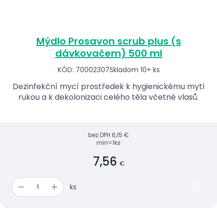
Mýdlo Prosavon scrub plus (s
dávkovačem) 500 ml
KÓD: 70002307
Skladom 10+ ks
Dezinfekční mycí prostředek k hygienickému mytí
rukou a k dekolonizaci celého těla včetně vlasů.
bez DPH
6,15 €
min=1ks
7,56
€
ks