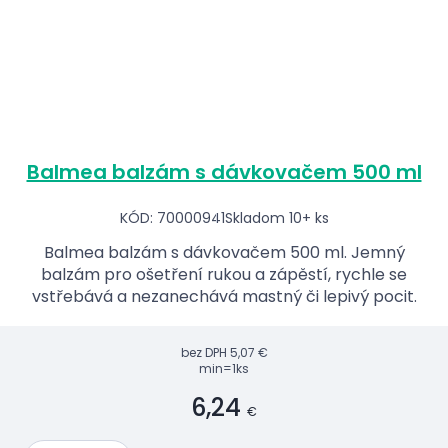
Balmea balzám s dávkovačem 500 ml
KÓD: 70000941
Skladom 10+ ks
Balmea balzám s dávkovačem 500 ml. Jemný
balzám pro ošetření rukou a zápěstí, rychle se
vstřebává a nezanechává mastný či lepivý pocit.
bez DPH
5,07 €
min=1ks
6,24
€