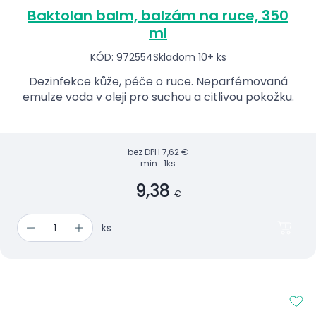
Baktolan balm, balzám na ruce, 350
ml
KÓD: 972554
Skladom 10+ ks
Dezinfekce kůže, péče o ruce. Neparfémovaná
emulze voda v oleji pro suchou a citlivou pokožku.
bez DPH
7,62 €
min=1ks
9,38
€
ks