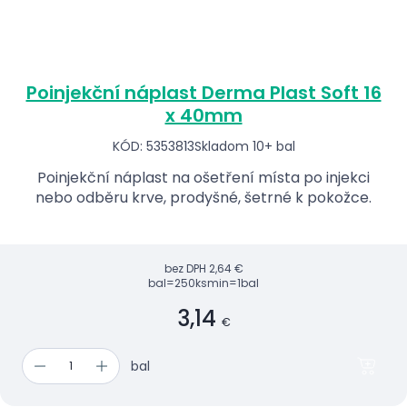
Poinjekční náplast Derma Plast Soft 16
x 40mm
KÓD: 5353813
Skladom 10+ bal
Poinjekční náplast na ošetření místa po injekci
nebo odběru krve, prodyšné, šetrné k pokožce.
bez DPH
2,64 €
bal=250ks
min=1bal
3,14
€
bal