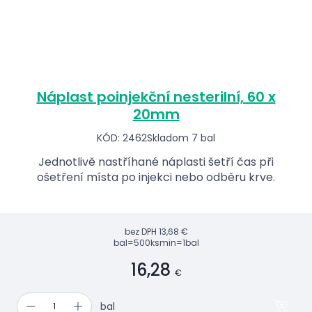
Náplast poinjekční nesterilní, 60 x
20mm
KÓD: 2462
Skladom 7 bal
Jednotlivě nastříhané náplasti šetří čas při
ošetření místa po injekci nebo odběru krve.
bez DPH
13,68 €
bal=500ks
min=1bal
16,28
€
bal