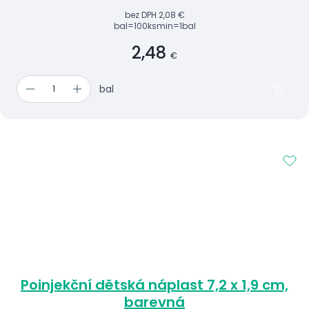
bez DPH
2,08 €
bal=100ks
min=1bal
2,48
€
bal
Poinjekční dětská náplast 7,2 x 1,9 cm,
barevná