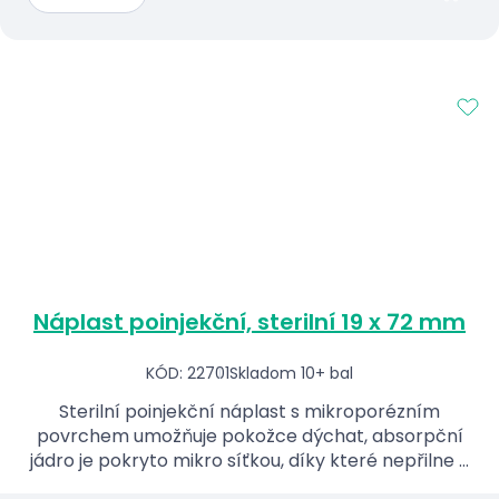
Náplast poinjekční, sterilní 19 x 72 mm
KÓD: 22701
Skladom 10+ bal
Sterilní poinjekční náplast s mikroporézním
povrchem umožňuje pokožce dýchat, absorpční
jádro je pokryto mikro síťkou, díky které nepřilne k
ráně.