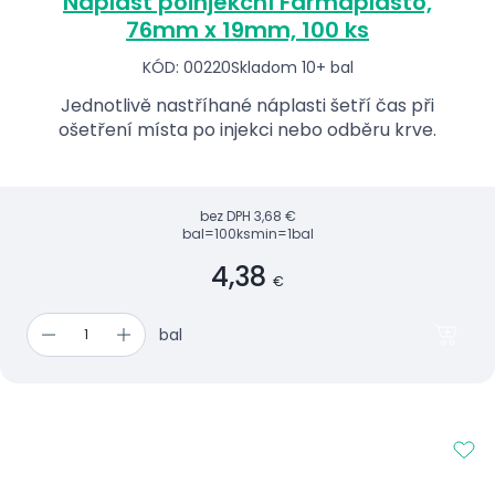
Náplast poinjekční Farmaplasto,
76mm x 19mm, 100 ks
KÓD: 00220
Skladom 10+ bal
Jednotlivě nastříhané náplasti šetří čas při
ošetření místa po injekci nebo odběru krve.
bez DPH
3,68 €
bal=100ks
min=1bal
4,38
€
bal