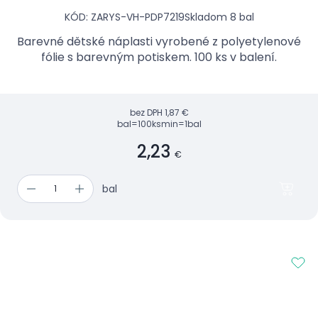
KÓD: ZARYS-VH-PDP7219
Skladom 8 bal
Barevné dětské náplasti vyrobené z polyetylenové
fólie s barevným potiskem. 100 ks v balení.
bez DPH
1,87 €
bal=100ks
min=1bal
2,23
€
bal