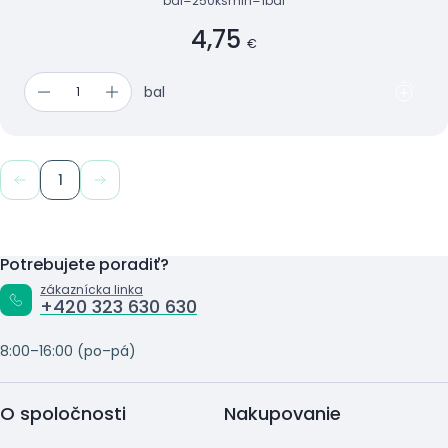
bal=250ks
min=1bal
4,75
€
bal
1
Potrebujete poradiť?
zákaznícka linka
+420 323 630 630
8:00–16:00 (po–pá)
O spoločnosti
Nakupovanie