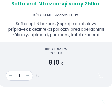
Softasept N bezbarvý spray 250ml
KÓD: 19340
Skladom 10+ ks
Softasept N bezbarvý sprej je alkoholový
přípravek k dezinfekci pokožky před operačními
zákroky, injekcemi, punkcemi, katetrizacemi,
odběry krve, očkováním apod.Je vhodný i pro
alergiky a děti.
bez DPH
6,58 €
min=1ks
8,10
€
ks