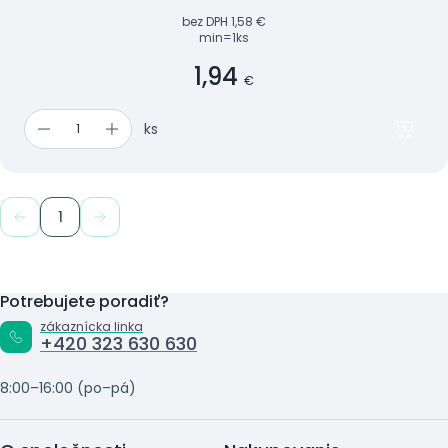
lékárničky.
bez DPH
1,58 €
min=1ks
1,94
€
ks
1
Potrebujete poradiť?
zákaznícka linka
+420 323 630 630
8:00–16:00 (po–pá)