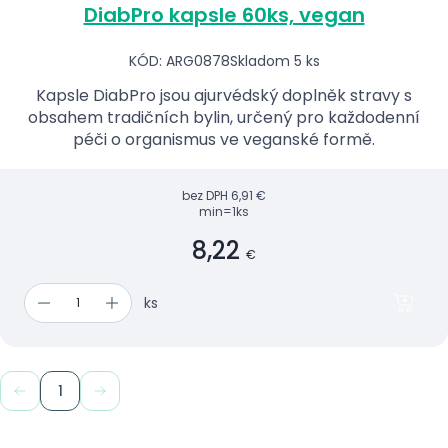
DiabPro kapsle 60ks, vegan
KÓD: ARG0878
Skladom 5 ks
Kapsle DiabPro jsou ajurvédský doplněk stravy s
obsahem tradičních bylin, určený pro každodenní
péči o organismus ve veganské formě.
bez DPH
6,91 €
min=1ks
8,22
€
ks
1