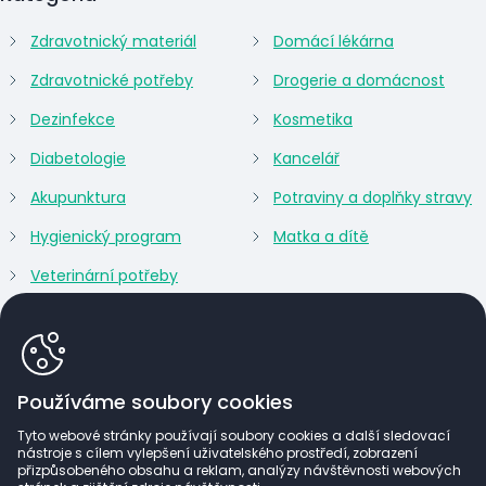
Zdravotnický materiál
Domácí lékárna
Zdravotnické potřeby
Drogerie a domácnost
Dezinfekce
Kosmetika
Diabetologie
Kancelář
Akupunktura
Potraviny a doplňky stravy
Hygienický program
Matka a dítě
Veterinární potřeby
Používáme soubory cookies
Tyto webové stránky používají soubory cookies a další sledovací
nástroje s cílem vylepšení uživatelského prostředí, zobrazení
přizpůsobeného obsahu a reklam, analýzy návštěvnosti webových