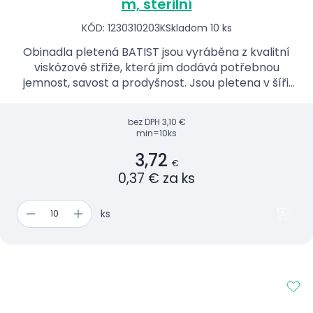
m, sterilní
KÓD: 1230310203K
Skladom 10 ks
Obinadla pletená BATIST jsou vyráběna z kvalitní
viskózové střiže, která jim dodává potřebnou
jemnost, savost a prodyšnost. Jsou pletena v šíři,
což zaručuje pevný a netřepivý okraj.
bez DPH
3,10 €
min=10ks
3,72
€
0,37 € za ks
ks