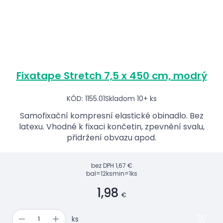
Fixatape Stretch 7,5 x 450 cm, modrý
KÓD: 1155.01
Skladom 10+ ks
Samofixační kompresní elastické obinadlo. Bez
latexu. Vhodné k fixaci končetin, zpevnění svalu,
přidržení obvazu apod.
bez DPH
1,67 €
bal=12ks
min=1ks
1,98
€
ks