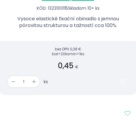
KÓD: 1323100115
Skladom 10+ ks
Vysoce elastické fixační obinadlo s jemnou
pórovitou strukturou a tažností cca 100%.
bez DPH
0,38 €
bal=20ks
min=1ks
0,45
€
ks