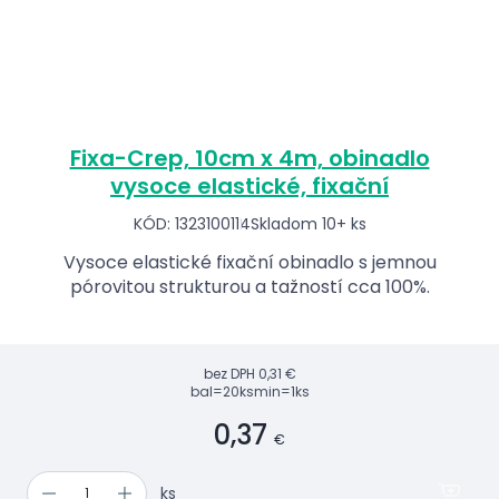
Fixa-Crep, 10cm x 4m, obinadlo
vysoce elastické, fixační
KÓD: 1323100114
Skladom 10+ ks
Vysoce elastické fixační obinadlo s jemnou
pórovitou strukturou a tažností cca 100%.
bez DPH
0,31 €
bal=20ks
min=1ks
0,37
€
ks