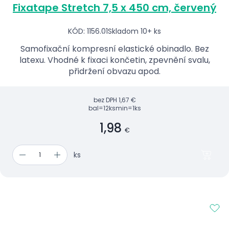
Fixatape Stretch 7,5 x 450 cm, červený
KÓD: 1156.01
Skladom 10+ ks
Samofixační kompresní elastické obinadlo. Bez
latexu. Vhodné k fixaci končetin, zpevnění svalu,
přidržení obvazu apod.
bez DPH
1,67 €
bal=12ks
min=1ks
1,98
€
ks