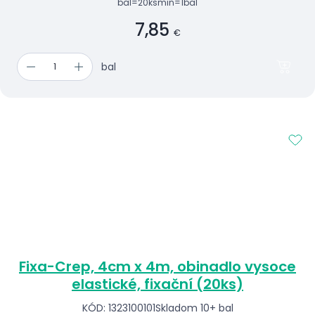
bal=20ks
min=1bal
7,85
€
bal
Fixa-Crep, 4cm x 4m, obinadlo vysoce
elastické, fixační (20ks)
KÓD: 1323100101
Skladom 10+ bal