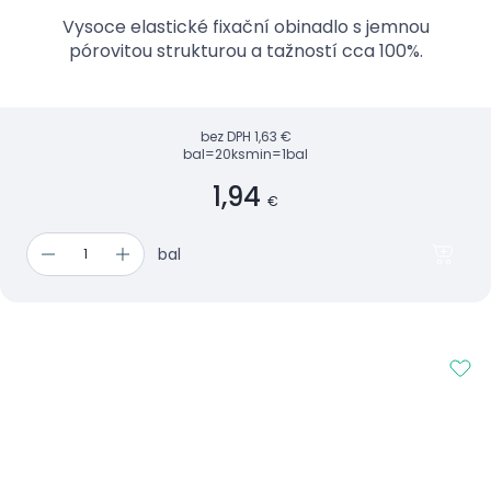
Vysoce elastické fixační obinadlo s jemnou
pórovitou strukturou a tažností cca 100%.
bez DPH
1,63 €
bal=20ks
min=1bal
1,94
€
bal