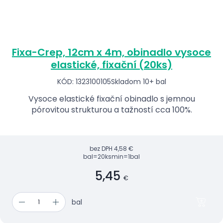
Fixa-Crep, 12cm x 4m, obinadlo vysoce
elastické, fixační (20ks)
KÓD: 1323100105
Skladom 10+ bal
Vysoce elastické fixační obinadlo s jemnou
pórovitou strukturou a tažností cca 100%.
bez DPH
4,58 €
bal=20ks
min=1bal
5,45
€
bal