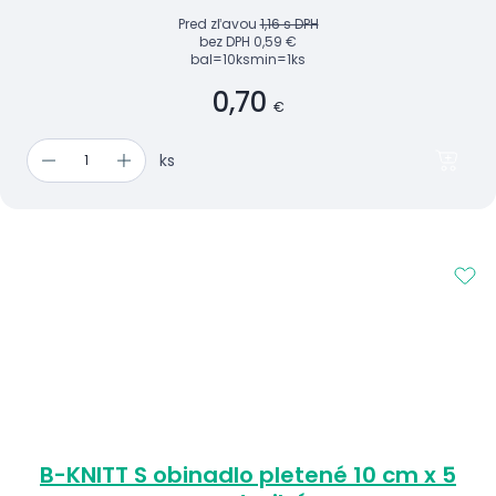
Pred zľavou
1,16 s DPH
bez DPH
0,59 €
bal=10ks
min=1ks
0,70
€
ks
B-KNITT S obinadlo pletené 10 cm x 5