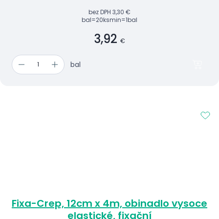
bez DPH
3,30 €
bal=20ks
min=1bal
3,92
€
bal
Fixa-Crep, 12cm x 4m, obinadlo vysoce
elastické, fixační