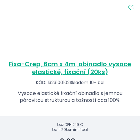
Fixa-Crep, 6cm x 4m, obinadlo vysoce
elastické, fixační (20ks)
KÓD: 1323100102
Skladom 10+ bal
Vysoce elastické fixační obinadlo s jemnou
pórovitou strukturou a tažností cca 100%.
bez DPH
2,19 €
bal=20ks
min=1bal