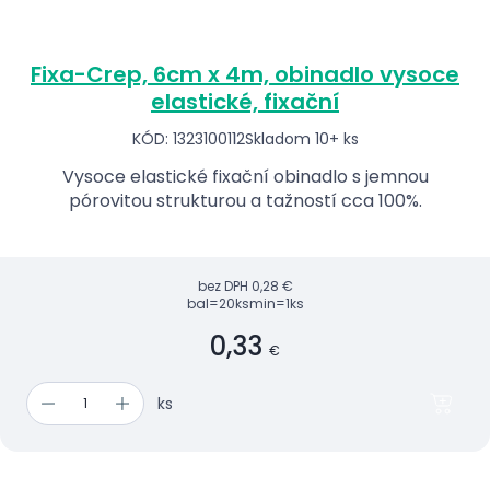
Fixa-Crep, 6cm x 4m, obinadlo vysoce
elastické, fixační
KÓD: 1323100112
Skladom 10+ ks
Vysoce elastické fixační obinadlo s jemnou
pórovitou strukturou a tažností cca 100%.
bez DPH
0,28 €
bal=20ks
min=1ks
0,33
€
ks