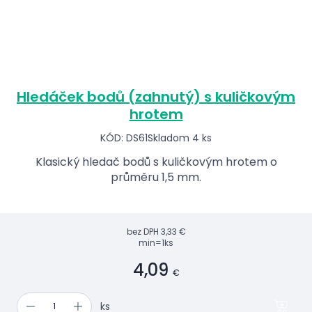
Hledáček bodů (zahnutý) s kuličkovým
hrotem
KÓD: DS61
Skladom 4 ks
Klasický hledač bodů s kuličkovým hrotem o
průměru 1,5 mm.
bez DPH
3,33 €
min=1ks
4,09
€
ks