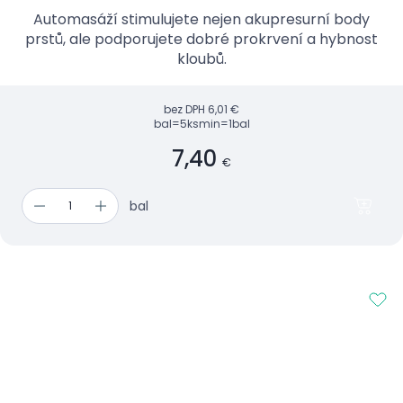
Automasáží stimulujete nejen akupresurní body
prstů, ale podporujete dobré prokrvení a hybnost
kloubů.
bez DPH
6,01 €
bal=5ks
min=1bal
7,40
€
bal