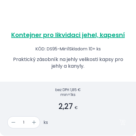
Kontejner pro likvidaci jehel, kapesní
KÓD: DS95-Mini1
Skladom 10+ ks
Praktický zásobník na jehly velikosti kapsy pro
jehly a kanyly.
bez DPH
1,85 €
min=1ks
2,27
€
ks