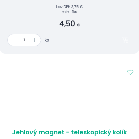
bez DPH
3,75 €
min=1ks
4,50
€
ks
Jehlový magnet - teleskopický kolík