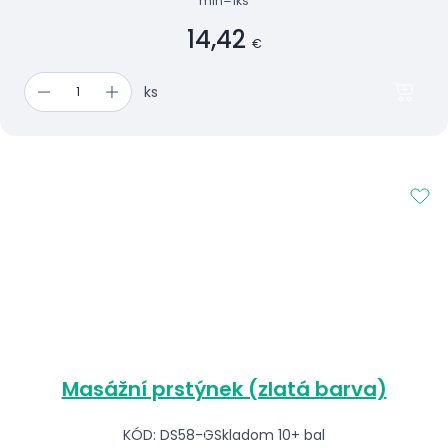
min=1ks
14,42
€
ks
Masážní prstýnek (zlatá barva)
KÓD: DS58-G
Skladom 10+ bal