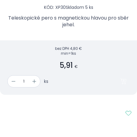
KÓD: XP30
Skladom 5 ks
Teleskopické pero s magnetickou hlavou pro sběr
jehel.
bez DPH
4,80 €
min=1ks
5,91
€
ks