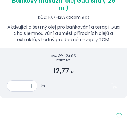
Baňkový masážní olej Gua Sha (125
ml)
KÓD: FX7-125
Skladom 9 ks
Aktivující a šetrný olej pro baňkování a terapii Gua
Sha s jemnou vůní a směsí přírodních olejů a
extraktů, vhodný pro běžné recepty TCM.
bez DPH
10,38 €
min=1ks
12,77
€
ks