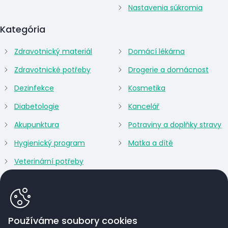
Nastavenia súkromia
Kategória
Zdravotnický materiál
Domácí lékárna
Zdravotnické potřeby
Drogerie a domácnost
Dezinfekce
Kosmetika
Diabetologie
Kancelář
Akupunktura
Potraviny a doplňky stravy
Hygienický program
Matka a dítě
Veterinární potřeby
Používáme soubory cookies