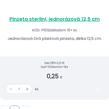
Pinzeta sterilní, jednorázová 12,5 cm
KÓD: P1012a
Skladom 10+ ks
Jednorázová čirá plastová pinzeta, délka 12,5 cm.
bez DPH
0,21 €
bal=100ks
min=1ks
0,25
€
ks