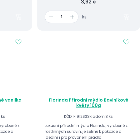
3,92
€
ks
ě vanilka
Florinda Přírodní mýdlo Bavlníkové
květy 100g
 ks
KÓD: F191293
Skladom 3 ks
 vyrobené z
Luxusní přírodní mýdlo Florinda, vyrobené z
okožce a
rostlinných surovin, je šetrné k pokožce a
ideální i pro provonění prádla.