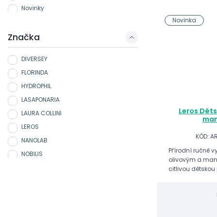
Novinky
Novinka
Značka
DIVERSEY
FLORINDA
HYDROPHIL
LASAPONARIA
Leros Děts
LAURA COLLINI
man
LEROS
KÓD: A
NANOLAB
Přírodní ručně 
NOBILIS
olivovým a man
SAPONE DI TOSCANA
citlivou dětskou
TIERRA VERDE
VIVACO
BIONE