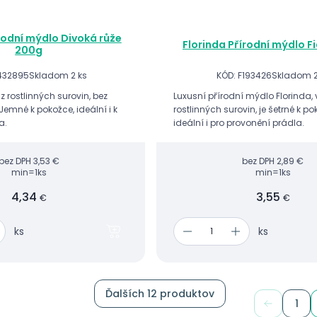
rodní mýdlo Divoká růže
Florinda Přírodní mýdlo F
200g
432895
Skladom 2 ks
KÓD: F193426
Skladom 2
 rostlinných surovin, bez
Luxusní přírodní mýdlo Florinda,
 Jemné k pokožce, ideální i k
rostlinných surovin, je šetrné k p
a.
ideální i pro provonění prádla.
bez DPH
3,53 €
bez DPH
2,89 €
min=1ks
min=1ks
4,34
3,55
€
€
ks
ks
Ďalších 12 produktov
1