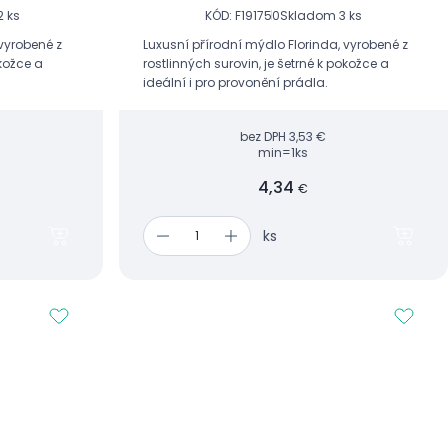
 ks
KÓD: F191750
Skladom 3 ks
 vyrobené z
Luxusní přírodní mýdlo Florinda, vyrobené z
okožce a
rostlinných surovin, je šetrné k pokožce a
ideální i pro provonění prádla.
bez DPH
3,53 €
min=1ks
4,34
€
ks