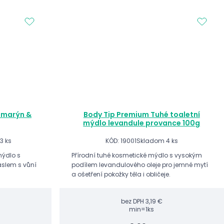
ozmarýn &
Body Tip Premium Tuhé toaletní
mýdlo levandule provance 100g
3 ks
KÓD: 19001
Skladom 4 ks
mýdlo s
Přírodní tuhé kosmetické mýdlo s vysokým
slem s vůní
podílem levandulového oleje pro jemné mytí
a ošetření pokožky těla i obličeje.
bez DPH
3,19 €
min=1ks