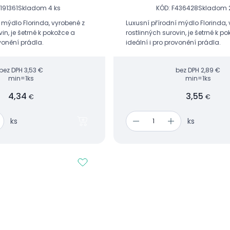
191361
Skladom 4 ks
KÓD: F436428
Skladom 2
 mýdlo Florinda, vyrobené z
Luxusní přírodní mýdlo Florinda,
in, je šetrné k pokožce a
rostlinných surovin, je šetrné k p
ovonění prádla.
ideální i pro provonění prádla.
bez DPH
3,53 €
bez DPH
2,89 €
min=1ks
min=1ks
4,34
3,55
€
€
ks
ks