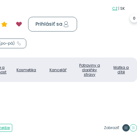
0
Prihlásiť sa
Košík
0,00 €
 (po–pá)
Potraviny a
e a
Matka a
Kosmetika
Kancelář
doplňky
ost
dítě
stravy
ejšie
Zobraziť: