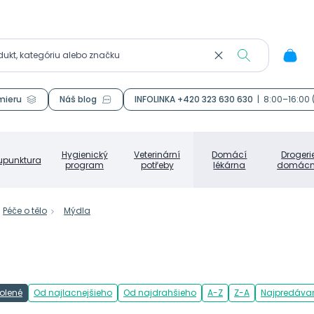
mieru
Náš blog
INFOLINKA +420 323 630 630
|
8:00–16:00
Hygienický
Veterinární
Domácí
Drogeri
upunktura
program
potřeby
lékárna
domácn
Péče o tělo
Mýdla
olené
Od najlacnejšieho
Od najdrahšieho
A-Z
Z-A
Najpredávan