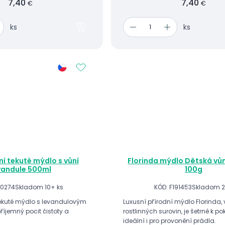
7,40
7,40
€
€
ks
ks
í tekuté mýdlo s vůní
Florinda mýdlo Dětská vůn
vandule 500ml
100g
00274
Skladom 10+ ks
KÓD: F191453
Skladom 2
 tekuté mýdlo s levandulovým
Luxusní přírodní mýdlo Florinda,
íjemný pocit čistoty a
rostlinných surovin, je šetrné k p
ideální i pro provonění prádla.