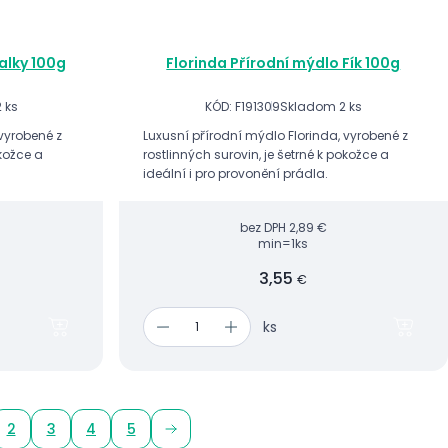
ialky 100g
Florinda Přírodní mýdlo Fík 100g
 ks
KÓD: F191309
Skladom 2 ks
 vyrobené z
Luxusní přírodní mýdlo Florinda, vyrobené z
okožce a
rostlinných surovin, je šetrné k pokožce a
ideální i pro provonění prádla.
bez DPH
2,89 €
min=1ks
3,55
€
ks
2
3
4
5