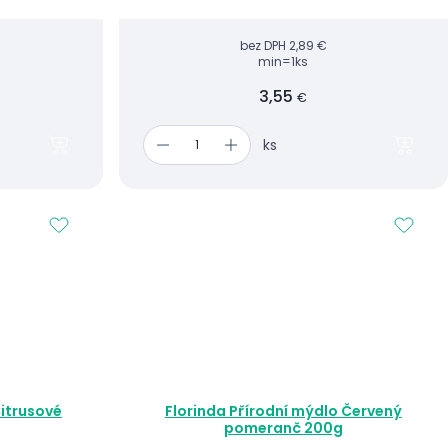
bez DPH
2,89 €
min=1ks
3,55
€
ks
Citrusové
Florinda Přírodní mýdlo Červený
pomeranč 200g