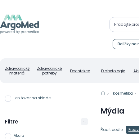
Balíčky na 
Zdravotnický
Zdravotnické
Dezinfekce
Diabetologie
Ak
materiál
potřeby
Kosmetika
Len tovar na sklade
Mýdla
Filtre
Řadit podle:
Predv
Akcia