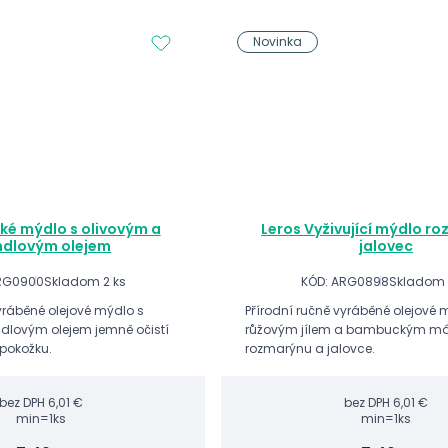
Novinka
ké mýdlo s olivovým a
Leros Vyživující mýdlo r
dlovým olejem
jalovec
RG0900
Skladom 2 ks
KÓD: ARG0898
Skladom 
vyráběné olejové mýdlo s
Přírodní ručně vyráběné olejové 
dlovým olejem jemně očistí
růžovým jílem a bambuckým má
 pokožku.
rozmarýnu a jalovce.
bez DPH
6,01 €
bez DPH
6,01 €
min=1ks
min=1ks