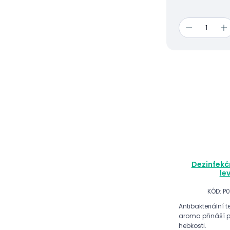
Dezinfekčn
le
KÓD: P
Antibakteriální
aroma přináší př
hebkosti.