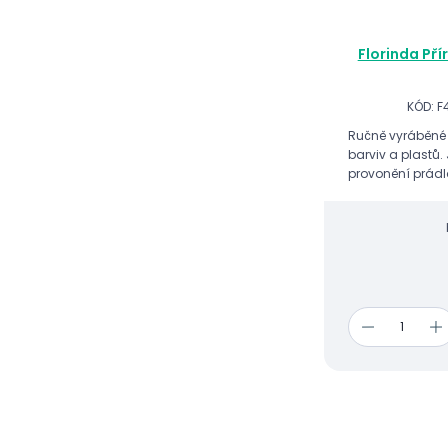
Florinda Pří
KÓD: F
Ručně vyráběné z
barviv a plastů.
provonění prádl