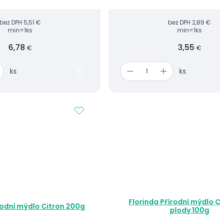
bez DPH
5,51 €
bez DPH
2,89 €
min=1ks
min=1ks
6,78
3,55
€
€
ks
ks
Florinda Přírodní mýdlo 
rodní mýdlo Citron 200g
plody 100g