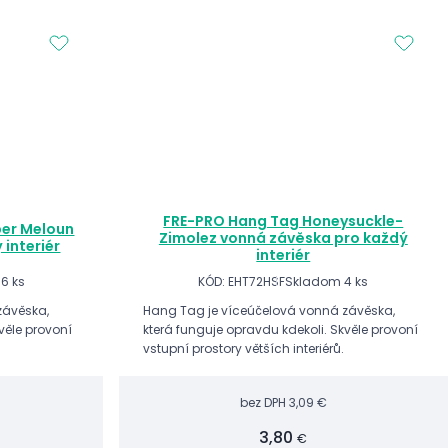
FRE-PRO Hang Tag Honeysuckle-
er Meloun
Zimolez vonná závěska pro každý
interiér
interiér
6 ks
KÓD: EHT72HSF
Skladom 4 ks
závěska,
Hang Tag je víceúčelová vonná závěska,
věle provoní
která funguje opravdu kdekoli. Skvěle provoní
vstupní prostory větších interiérů.
bez DPH
3,09 €
3,80
€