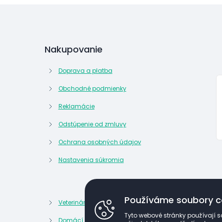
Nakupovanie
Doprava a platba
Obchodné podmienky
Reklamácie
Odstúpenie od zmluvy
Ochrana osobných údajov
Nastavenia súkromia
Používáme soubory c
Veterinární potřeby
Kosmetik
Tyto webové stránky používají s
Domácí lékárna
Kancelář