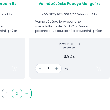
Dream 1ks
Vonná závěska Papaya Mango 1ks
dom 9 ks
KÓD: SEG/20245583/PC
Skladom 8 ks
Vonná závěska je vyrobena ze
nou
speciálního materiálu EVA s různou
ění i jiných
parfemací. Je použitelná k provonění i jiných
 vonnými
prostor v kombinaci s ostatními vonnými
gelovými produkty.
bez DPH
3,19 €
min=1ks
3,92
€
ks
1
2