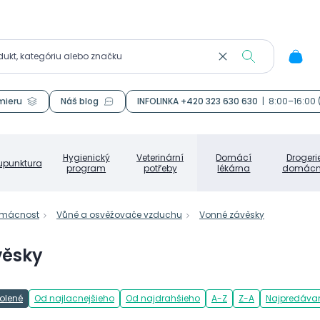
mieru
Náš blog
INFOLINKA +420 323 630 630
|
8:00–16:00
Hygienický
Veterinární
Domácí
Drogeri
upunktura
program
potřeby
lékárna
domácn
omácnost
Vůně a osvěžovače vzduchu
Vonné závěsky
věsky
olené
Od najlacnejšieho
Od najdrahšieho
A-Z
Z-A
Najpredávan