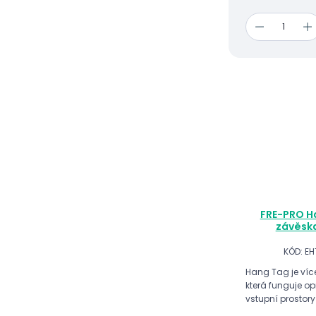
FRE-PRO H
závěska
KÓD: E
Hang Tag je víc
která funguje op
vstupní prostory 