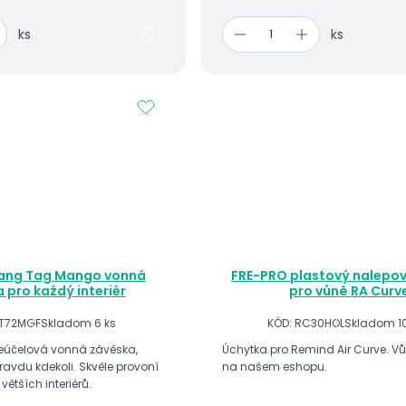
ks
ks
ang Tag Mango vonná
FRE-PRO plastový nalepov
 pro každý interiér
pro vůně RA Curv
HT72MGF
Skladom 6 ks
KÓD: RC30HOL
Skladom 1
eúčelová vonná závěska,
Úchytka pro Remind Air Curve. V
ravdu kdekoli. Skvěle provoní
na našem eshopu.
větších interiérů.