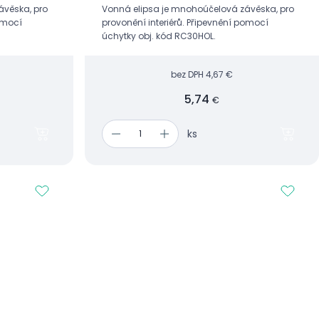
ávěska, pro
Vonná elipsa je mnohoúčelová závěska, pro
pomocí
provonění interiérů. Připevnění pomocí
úchytky obj. kód RC30HOL.
bez DPH
4,67 €
5,74
€
ks