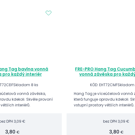
ang Tag bavlna vonná
FRE-PRO Hang Tag Cucumb
 pro každý interiér
vonná závěska pro každý 
HT72CBF
Skladom 8 ks
KÓD: EHT72CMF
Skladom 
eúčelová vonná závěska,
Hang Tag je víceúčelová vonná 
ravdu kdekoli. Skvěle provoní
která funguje opravdu kdekoli. Sk
větších interiérů.
vstupní prostory větších interiérů.
bez DPH
3,09 €
bez DPH
3,09 €
3,80
3,80
€
€