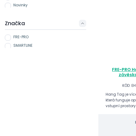
Novinky
Značka
FRE-PRO
SMARTLINE
FRE-PRO H
závěska
KÓD: E
Hang Tag je víc
která funguje op
vstupní prostory 