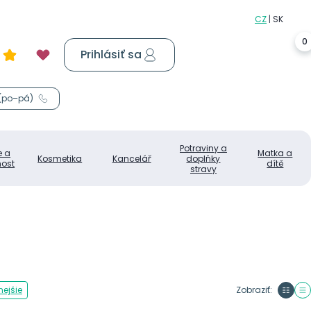
0
Prihlásiť sa
Košík
0,00 €
 (po–pá)
Potraviny a
e a
Matka a
Kosmetika
Kancelář
doplňky
ost
dítě
stravy
ejšie
Zobraziť: