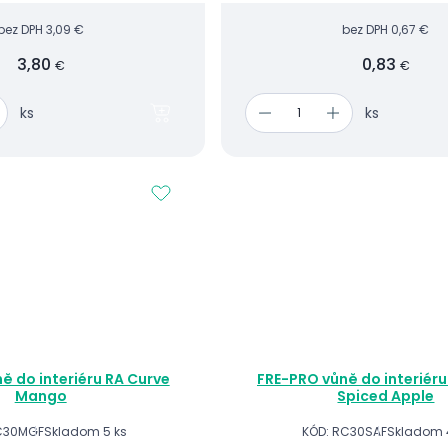
bez DPH
3,09 €
bez DPH
0,67 €
3,80
0,83
€
€
ks
ks
ě do interiéru RA Curve
FRE-PRO vůně do interiéru
Mango
Spiced Apple
C30MGF
Skladom 5 ks
KÓD: RC30SAF
Skladom 