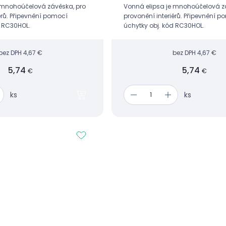
 mnohoúčelová závěska, pro
Vonná elipsa je mnohoúčelová z
érů. Připevnění pomocí
provonění interiérů. Připevnění 
d RC30HOL.
úchytky obj. kód RC30HOL.
bez DPH
4,67 €
bez DPH
4,67 €
5,74
5,74
€
€
ks
ks