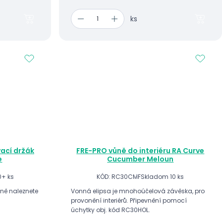
ks
ací držák
FRE-PRO vůně do interiéru RA Curve
e
Cucumber Meloun
0+ ks
KÓD: RC30CMF
Skladom 10 ks
ůně naleznete
Vonná elipsa je mnohoúčelová závěska, pro
provonění interiérů. Připevnění pomocí
úchytky obj. kód RC30HOL.