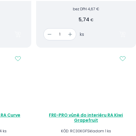
bez DPH
4,67 €
5,74
€
ks
 RA Curve
FRE-PRO vůně do interiéru RA Kiwi
Grapefruit
4 ks
KÓD: RC30KGF
Skladom 1 ks