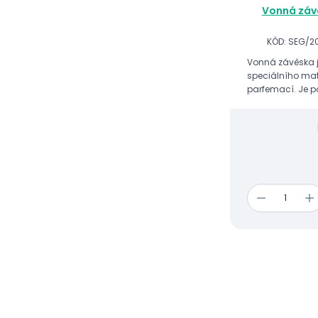
Vonná záv
KÓD: SEG/2
Vonná závěska j
speciálního mat
parfemací. Je po
prostor v kombi
gelovými produk