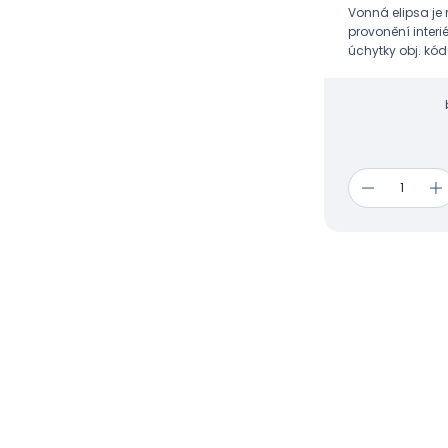
Vonná elipsa je
provonění interi
úchytky obj. kó