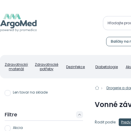
Balíčky na 
Zdravotnický
Zdravotnické
Dezinfekce
Diabetologie
Ak
materiál
potřeby
Drogerie a d
Len tovar na sklade
Vonné zá
Filtre
Řadit podle:
Predv
Akcia