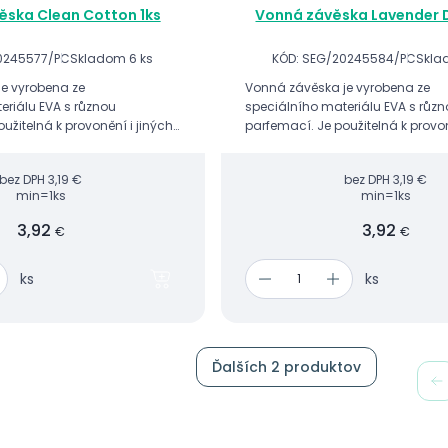
ěska Clean Cotton 1ks
Vonná závěska Lavender 
0245577/PC
Skladom 6 ks
KÓD: SEG/20245584/PC
Skla
e vyrobena ze
Vonná závěska je vyrobena ze
eriálu EVA s různou
speciálního materiálu EVA s růz
užitelná k provonění i jiných
parfemací. Je použitelná k provon
naci s ostatními vonnými
prostor v kombinaci s ostatními
ty.
gelovými produkty.
bez DPH
3,19 €
bez DPH
3,19 €
min=1ks
min=1ks
3,92
3,92
€
€
ks
ks
Ďalších 2 produktov