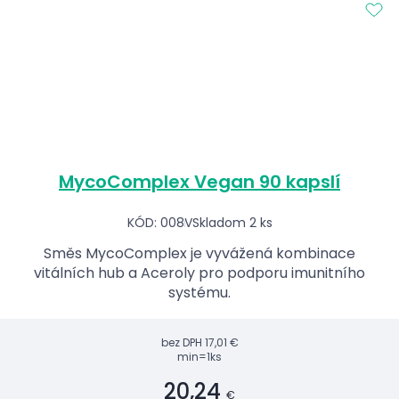
MycoComplex Vegan 90 kapslí
KÓD: 008V
Skladom 2 ks
Směs MycoComplex je vyvážená kombinace
vitálních hub a Aceroly pro podporu imunitního
systému.
bez DPH
17,01 €
min=1ks
20,24
€