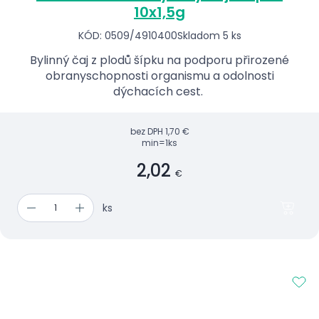
10x1,5g
KÓD: 0509/4910400
Skladom 5 ks
Bylinný čaj z plodů šípku na podporu přirozené
obranyschopnosti organismu a odolnosti
dýchacích cest.
bez DPH
1,70 €
min=1ks
2,02
€
ks