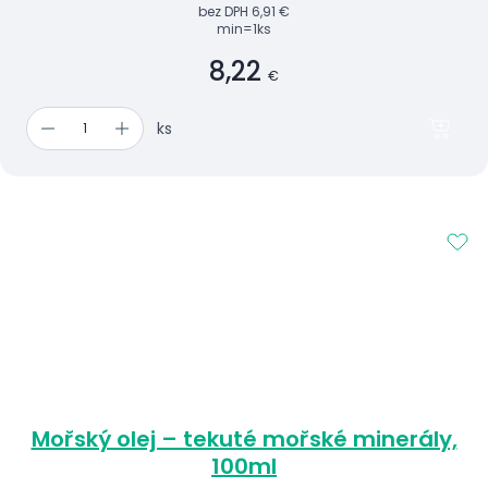
bez DPH
6,91 €
min=1ks
8,22
€
ks
Mořský olej – tekuté mořské minerály,
100ml