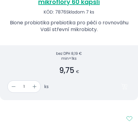
mikroflóry 60 kapslí
KÓD: 7876
Skladom 7 ks
Bione probiotika prebiotika pro péči o rovnováhu
Vaší střevní mikrobioty.
bez DPH
8,19 €
min=1ks
9,75
€
ks