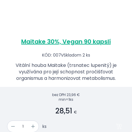
Maitake 30%, Vegan 90 kapslí
KÓD: 007V
Skladom 2 ks
Vitální houba Maitake (trsnatec lupenitý) je
využívána pro její schopnost pročišťovat
organismus a harmonizovat metabolismus.
bez DPH
23,96 €
min=1ks
28,51
€
ks