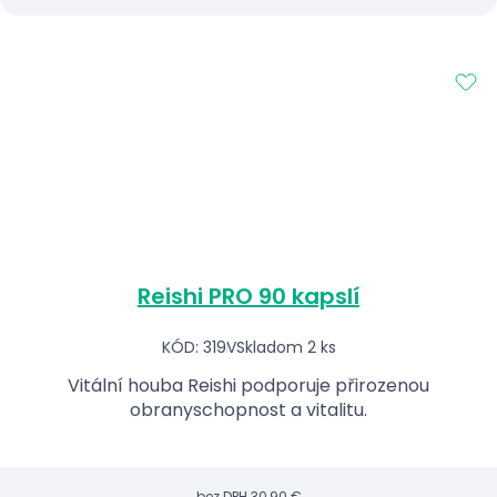
Reishi PRO 90 kapslí
KÓD: 319V
Skladom 2 ks
Vitální houba Reishi podporuje přirozenou
obranyschopnost a vitalitu.
bez DPH
30,90 €