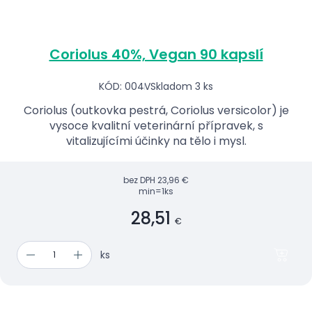
Coriolus 40%, Vegan 90 kapslí
KÓD: 004V
Skladom 3 ks
Coriolus (outkovka pestrá, Coriolus versicolor) je
vysoce kvalitní veterinární přípravek, s
vitalizujícími účinky na tělo i mysl.
bez DPH
23,96 €
min=1ks
28,51
€
ks