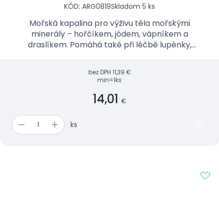
KÓD: ARG0819
Skladom 5 ks
Mořská kapalina pro výživu těla mořskými
minerály – hořčíkem, jódem, vápníkem a
draslíkem. Pomáhá také při léčbě lupénky,
ekzémů a akné. Mořský olej je jedinečný
kosmetický přípravek olejové konzisten...
bez DPH
11,39 €
min=1ks
14,01
€
ks