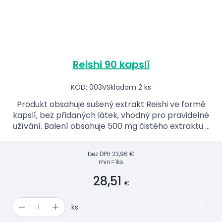
Reishi 90 kapslí
KÓD: 003V
Skladom 2 ks
Produkt obsahuje sušený extrakt Reishi ve formě
kapslí, bez přidaných látek, vhodný pro pravidelné
užívání. Balení obsahuje 500 mg čistého extraktu v
jedné kapsli.
bez DPH
23,96 €
min=1ks
28,51
€
ks