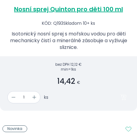
Nosní sprej Quinton pro děti 100 ml
KÓD: Q193
Skladom 10+ ks
Isotonický nosní sprej s mořskou vodou pro děti
mechanicky čistí a minerálně zásobuje a vyživuje
sliznice.
bez DPH
12,12 €
min=1ks
14,42
€
ks
Novinka