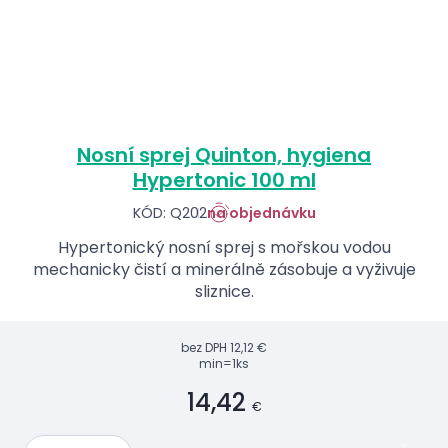
Nosní sprej Quinton, hygiena
Hypertonic 100 ml
KÓD: Q202
na objednávku
Hypertonický nosní sprej s mořskou vodou
mechanicky čistí a minerálně zásobuje a vyživuje
sliznice.
bez DPH
12,12 €
min=1ks
14,42
€