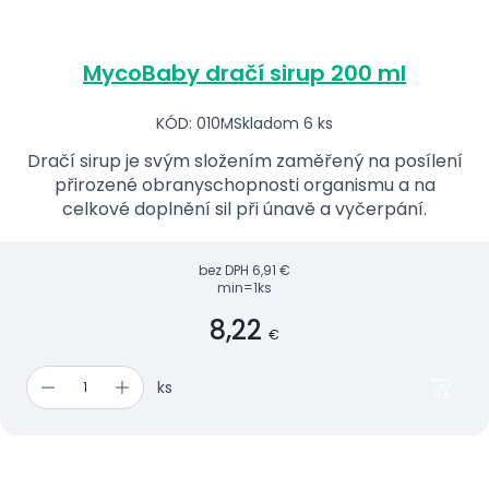
MycoBaby dračí sirup 200 ml
KÓD: 010M
Skladom 6 ks
Dračí sirup je svým složením zaměřený na posílení
přirozené obranyschopnosti organismu a na
celkové doplnění sil při únavě a vyčerpání.
bez DPH
6,91 €
min=1ks
8,22
€
ks