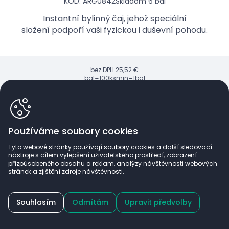
KÓD: ARG0842
Skladom 6 bal
Instantní bylinný čaj, jehož speciální
složení podpoří vaši fyzickou i duševní pohodu.
bez DPH
25,52 €
bal=100ks
min=1bal
30,37
€
bal
Používáme soubory cookies
Tyto webové stránky používají soubory cookies a další sledovací
nástroje s cílem vylepšení uživatelského prostředí, zobrazení
přizpůsobeného obsahu a reklam, analýzy návštěvnosti webových
stránek a zjištění zdroje návštěvnosti.
Souhlasím
Odmítám
Upravit předvolby