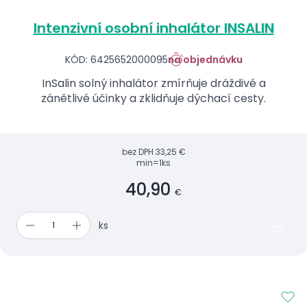
Intenzivní osobní inhalátor INSALIN
KÓD: 6425652000095
na objednávku
InSalin solný inhalátor zmírňuje dráždivé a
zánětlivé účinky a zklidňuje dýchací cesty.
bez DPH
33,25 €
min=1ks
40,90
€
ks