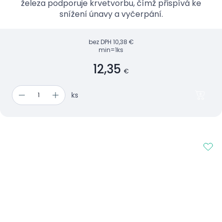
železa podporuje krvetvorbu, čímž přispívá ke
snížení únavy a vyčerpání.
bez DPH
10,38 €
min=1ks
12,35
€
ks