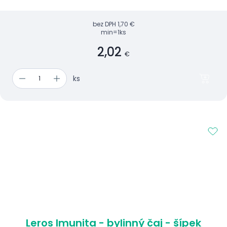
bez DPH
1,70 €
min=1ks
2,02
€
ks
Leros Imunita - bylinný čaj - šípek