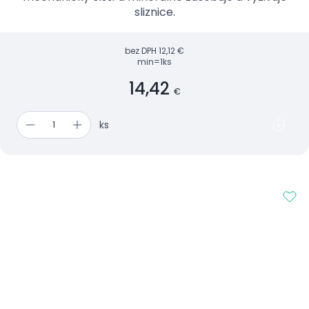
sliznice.
bez DPH
12,12 €
min=1ks
14,42
€
ks