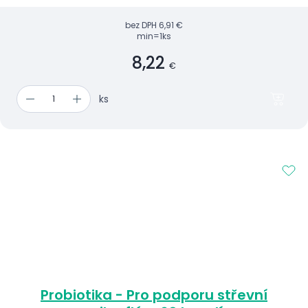
bez DPH
6,91 €
min=1ks
8,22
€
ks
Probiotika - Pro podporu střevní