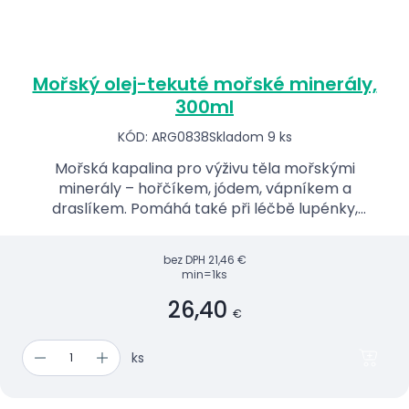
Mořský olej-tekuté mořské minerály,
300ml
KÓD: ARG0838
Skladom 9 ks
Mořská kapalina pro výživu těla mořskými
minerály – hořčíkem, jódem, vápníkem a
draslíkem. Pomáhá také při léčbě lupénky,
ekzémů a akné. Mořský olej je jedinečný
kosmetický přípravek olejové konzisten...
bez DPH
21,46 €
min=1ks
26,40
€
ks