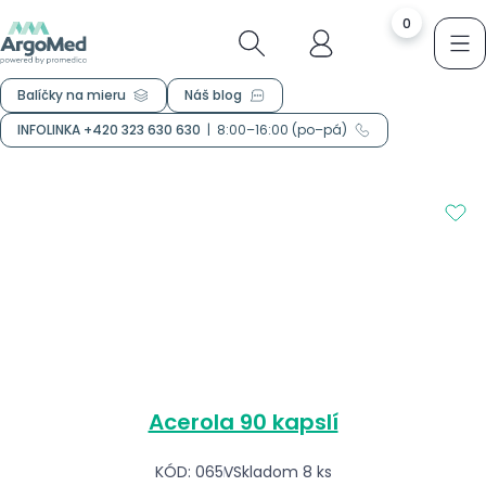
0
Balíčky na mieru
Náš blog
INFOLINKA +420 323 630 630
|
8:00–16:00 (po–pá)
Acerola 90 kapslí
KÓD: 065V
Skladom 8 ks