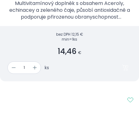
Multivitamínový doplněk s obsahem Aceroly,
echinacey a zeleného čaje, působí antioxidačně a
podporuje přirozenou obranyschopnost
organismu.
bez DPH
12,15 €
min=1ks
14,46
€
ks