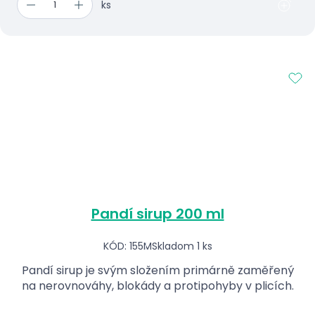
ks
Pandí sirup 200 ml
KÓD: 155M
Skladom 1 ks
Pandí sirup je svým složením primárně zaměřený
na nerovnováhy, blokády a protipohyby v plicích.