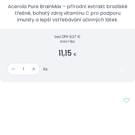
Acerola Pure BrainMax – přírodní extrakt brazilské
třešně, bohatý zdroj vitamínu C pro podporu
imunity a lepší vstřebávání účinných látek.
bez DPH
9,37 €
min=1ks
11,15
€
ks