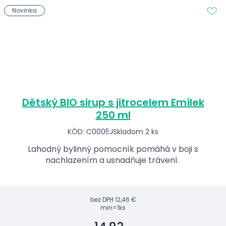
Novinka
Dětský BIO sirup s jitrocelem Emílek
250 ml
KÓD: C0005J
Skladom 2 ks
Lahodný bylinný pomocník pomáhá v boji s
nachlazením a usnadňuje trávení.
bez DPH
12,46 €
min=1ks